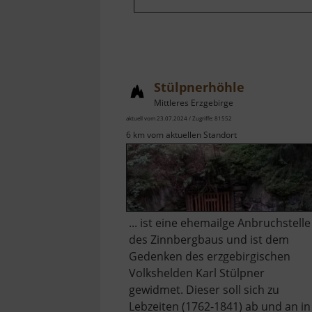
Stülpnerhöhle
Mittleres Erzgebirge
aktuell vom 23.07.2024 / Zugriffe: 81552
6 km vom aktuellen Standort
... ist eine ehemailge Anbruchstelle
des Zinnbergbaus und ist dem
Gedenken des erzgebirgischen
Volkshelden Karl Stülpner
gewidmet. Dieser soll sich zu
Lebzeiten (1762-1841) ab und an in