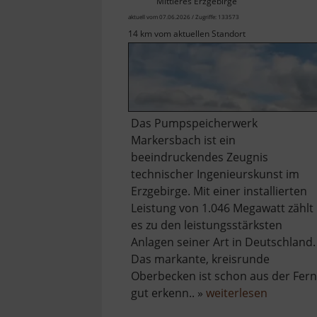
Mittleres Erzgebirge
aktuell vom 07.06.2026 / Zugriffe: 133573
14 km vom aktuellen Standort
Das Pumpspeicherwerk
Markersbach ist ein
beeindruckendes Zeugnis
technischer Ingenieurskunst im
Erzgebirge. Mit einer installierten
Leistung von 1.046 Megawatt zählt
es zu den leistungsstärksten
Anlagen seiner Art in Deutschland.
Das markante, kreisrunde
Oberbecken ist schon aus der Fer
über
gut erkenn.. »
weiterlesen
Pumpspe