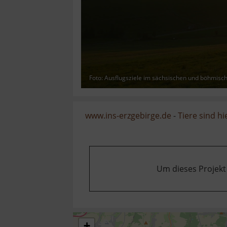
Foto: Ausflugsziele im sächsischen und böhmisc
www.ins-erzgebirge.de
-
Tiere sind hi
Um dieses Projekt
+