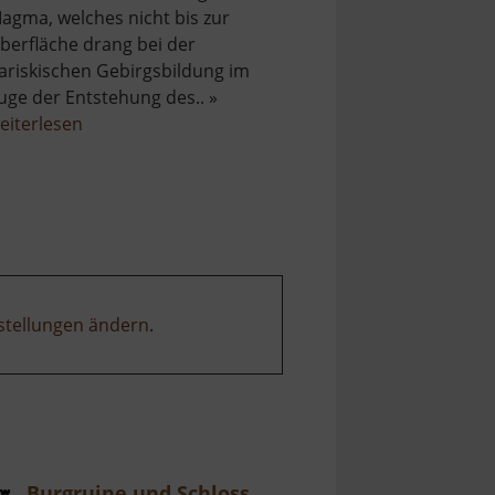
agma, welches nicht bis zur
berfläche drang bei der
ariskischen Gebirgsbildung im
uge der Entstehung des.. »
über
eiterlesen
Greifensteine
stellungen ändern
.
Burgruine und Schloss Frauenstein