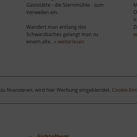
Gaststätte - die Sternmühle - zum
M
Verweilen ein.
O
V
r
Wandert man entlang des
Z
lpnerhöhle
Schwarzbaches gelangt man zu
w
über
einem alte.. »
weiterlesen
Sternmühlental
 zu finanzieren, wird hier Werbung eingeblendet.
Cookie-Ein
Fichtelberg