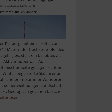
Klínovec / Böhmisches Erzgebirge
ell vom 07.06.2026 / Zugriffe: 103421
 km vom aktuellen Standort
er Keilberg, mit einer Höhe von
244 Metern der höchste Gipfel des
rzgebirges, stellt ein beliebtes Ziel
ür Aktivurlauber dar. Auf
öhmischer Seite gelegen, zieht er
m Winter begeisterte Skifahrer an,
ährend er im Sommer Wanderer
it seiner weitläufigen Landschaft
ockt. Geologisch gesehen best.. »
über
eiterlesen
Keilberg