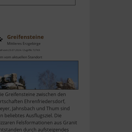
Greifensteine
Mittleres Erzgebirge
ell vom 23.07.2024 / Zugriffe: 72769
km vom aktuellen Standort
ie Greifensteine zwischen den
rtschaften Ehrenfriedersdorf,
eyer, Jahnsbach und Thum sind
in beliebtes Ausflugsziel. Die
izzaren Felsformationen aus Granit
ntstanden durch aufsteigendes