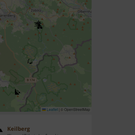
Leaflet
|
© OpenStreetMap
Keilberg