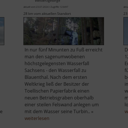
Westerzgebirge
aktuell vom 23.07.2024 / Zugriffe: 123497
aktu
28 km vom aktuellen Standort
23
In nur fünf Minunten zu Fuß erreicht
D
man den sagenumwobenen
1
höchstgelegensten Wasserfall
E
Sachsens - den Wasserfall zu
f
Blauenthal. Nach dem ersten
b
Weltkrieg ließ der Besitzer der
i
Toellischen Papierfabrik einen
w
neuen Betriebsgraben oberhalb
m
einer steilen Felswand anlegen um
l
ne
mit dem Wasser seine Turbin.. »
w
über
weiterlesen
icherwerk
Wasserfall