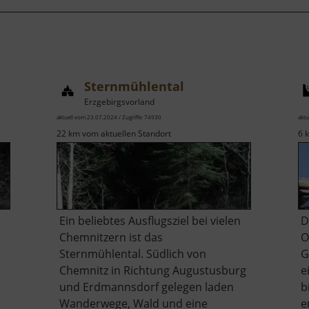
Sternmühlental
Erzgebirgsvorland
aktuell vom 23.07.2024 / Zugriffe: 74930
aktu
22 km vom aktuellen Standort
6 
Ein beliebtes Ausflugsziel bei vielen
D
Chemnitzern ist das
O
Sternmühlental. Südlich von
G
Chemnitz in Richtung Augustusburg
e
und Erdmannsdorf gelegen laden
b
Wanderwege, Wald und eine
e