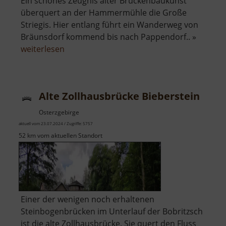
Ein schönes Zeugnis alter Brückenbaukunst
überquert an der Hammermühle die Große
Striegis. Hier entlang führt ein Wanderweg von
Bräunsdorf kommend bis nach Pappendorf.. »
über
weiterlesen
Alte
Steinbrücke
Hammermühle
Alte Zollhausbrücke Bieberstein
Osterzgebirge
aktuell vom 23.07.2024 / Zugriffe: 5757
52 km vom aktuellen Standort
Einer der wenigen noch erhaltenen
Steinbogenbrücken im Unterlauf der Bobritzsch
ist die alte Zollhausbrücke. Sie quert den Fluss