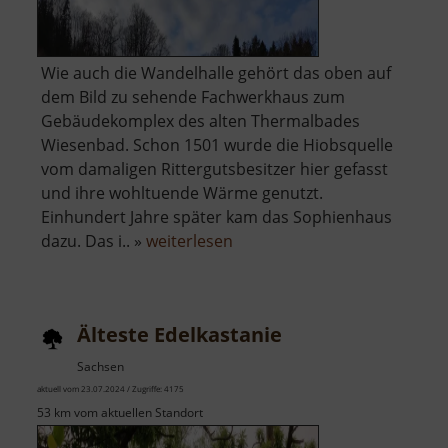
Wie auch die Wandelhalle gehört das oben auf
dem Bild zu sehende Fachwerkhaus zum
Gebäudekomplex des alten Thermalbades
Wiesenbad. Schon 1501 wurde die Hiobsquelle
vom damaligen Rittergutsbesitzer hier gefasst
und ihre wohltuende Wärme genutzt.
Einhundert Jahre später kam das Sophienhaus
über
dazu. Das i.. »
weiterlesen
Altes
Thermalbad
Wiesenbad
Älteste Edelkastanie
Sachsen
aktuell vom 23.07.2024 / Zugriffe: 4175
53 km vom aktuellen Standort