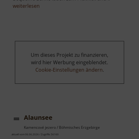
über
weiterlesen
Affenstein
Um dieses Projekt zu finanzieren,
wird hier Werbung eingeblendet.
Cookie-Einstellungen ändern
.
Alaunsee
Kamencové jezero / Böhmisches Erzgebirge
aktuell vom 06.06.2026 / Zugriffe: 56160