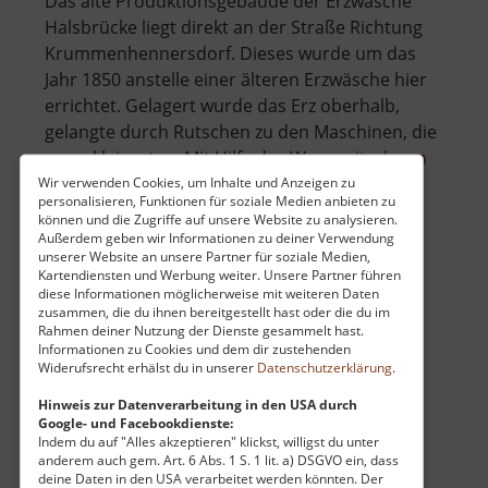
Das alte Produktionsgebäude der Erzwäsche
Halsbrücke liegt direkt an der Straße Richtung
Krummenhennersdorf. Dieses wurde um das
Jahr 1850 anstelle einer älteren Erzwäsche hier
errichtet. Gelagert wurde das Erz oberhalb,
gelangte durch Rutschen zu den Maschinen, die
über
es zerkleinerten. Mit Hilfe des W.. »
weiterlesen
Alte
Wir verwenden Cookies, um Inhalte und Anzeigen zu
personalisieren, Funktionen für soziale Medien anbieten zu
Erzwäs
können und die Zugriffe auf unsere Website zu analysieren.
Halsbr
Außerdem geben wir Informationen zu deiner Verwendung
Alte Mordgrube
unserer Website an unsere Partner für soziale Medien,
Kartendiensten und Werbung weiter. Unsere Partner führen
diese Informationen möglicherweise mit weiteren Daten
Zugspitze / Osterzgebirge
zusammen, die du ihnen bereitgestellt hast oder die du im
aktuell vom 02.05.2025 / Zugriffe: 16222
Rahmen deiner Nutzung der Dienste gesammelt hast.
38 km vom aktuellen Standort
Informationen zu Cookies und dem dir zustehenden
Widerufsrecht erhälst du in unserer
Datenschutzerklärung
.
Hinweis zur Datenverarbeitung in den USA durch
Google- und Facebookdienste:
Indem du auf "Alles akzeptieren" klickst, willigst du unter
anderem auch gem. Art. 6 Abs. 1 S. 1 lit. a) DSGVO ein, dass
deine Daten in den USA verarbeitet werden könnten. Der
Die erste schriftliche Erwähnung der