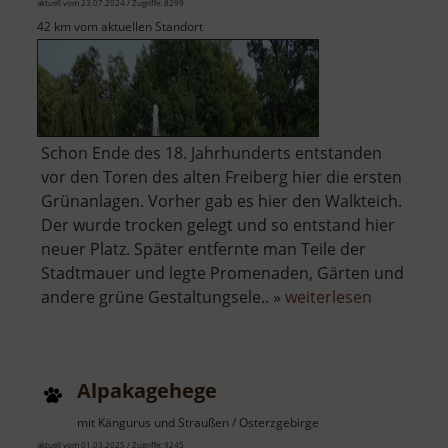
aktuell vom 23.07.2024 / Zugriffe: 8299
42 km vom aktuellen Standort
Schon Ende des 18. Jahrhunderts entstanden
vor den Toren des alten Freiberg hier die ersten
Grünanlagen. Vorher gab es hier den Walkteich.
Der wurde trocken gelegt und so entstand hier
neuer Platz. Später entfernte man Teile der
Stadtmauer und legte Promenaden, Gärten und
über
andere grüne Gestaltungsele.. »
weiterlesen
Albertpar
mit
Spielplatz
Alpakagehege
mit Kängurus und Straußen / Osterzgebirge
aktuell vom 01.03.2025 / Zugriffe: 9245