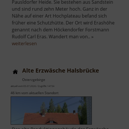
Pausldorfer Heide. Sie bestehen aus Sandstein
und sind rund zehn Meter hoch. Ganz in der
Nähe auf einer Art Hochplateau befand sich
früher eine Schutzhütte. Der Ort wird Erashöhe
genannt nach dem Höckendorfer Forstmann
Rudolf Carl Eras. Wandert man von.. »
über
weiterlesen
Altar,
Kanzel
und
Alte Erzwäsche Halsbrücke
Erashöhe
Osterzgebirge
aktuell vom 05.07.2026 / Zugriffe: 14734
46 km vom aktuellen Standort