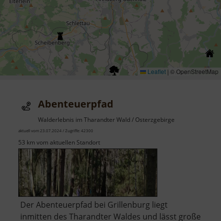
Leaflet
|
© OpenStreetMap
Abenteuerpfad
Walderlebnis im Tharandter Wald / Osterzgebirge
aktuell vom 23.07.2024 / Zugriffe: 42300
53 km vom aktuellen Standort
Der Abenteuerpfad bei Grillenburg liegt
inmitten des Tharandter Waldes und lässt große