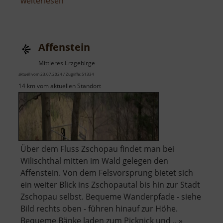
über
weiterlesen
Adolphstollen
Affenstein
Mittleres Erzgebirge
aktuell vom 23.07.2024 / Zugriffe: 51334
14 km vom aktuellen Standort
Über dem Fluss Zschopau findet man bei
Wilischthal mitten im Wald gelegen den
Affenstein. Von dem Felsvorsprung bietet sich
ein weiter Blick ins Zschopautal bis hin zur Stadt
Zschopau selbst. Bequeme Wanderpfade - siehe
Bild rechts oben - führen hinauf zur Höhe.
Bequeme Bänke laden zum Picknick und .. »