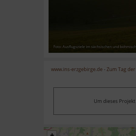
Foto: Ausflugsziele im sächsischen und böhmisc
www.ins-erzgebirge.de
-
Zum Tag der
Um dieses Projekt
+