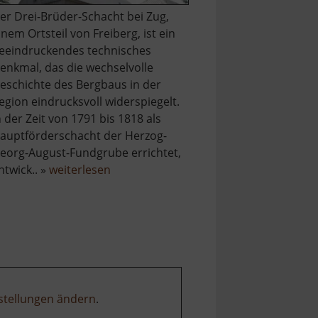
er Drei-Brüder-Schacht bei Zug,
inem Ortsteil von Freiberg, ist ein
eeindruckendes technisches
enkmal, das die wechselvolle
eschichte des Bergbaus in der
egion eindrucksvoll widerspiegelt.
n der Zeit von 1791 bis 1818 als
auptförderschacht der Herzog-
eorg-August-Fundgrube errichtet,
über
ntwick.. »
weiterlesen
Drei-
Brüder-
Schacht
stellungen ändern
.