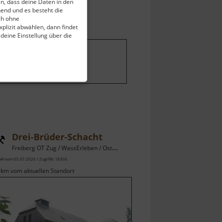
ein, dass deine Daten in den
end und es besteht die
ch ohne
plizit abwählen, dann findet
 deine Einstellung über die
stellungen ändern
.
Drei-Brüder-Schacht
Freiberg OT Zug / WassErleben / Osterzgebirge
ell vom 05.07.2026 / Zugriffe: 18300
 km vom aktuellen Standort