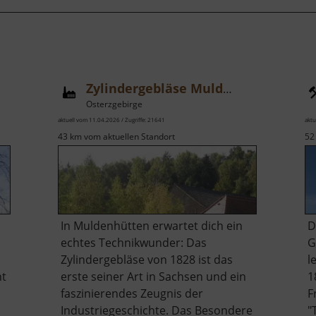
Zylindergebläse Muldenhütten
Osterzgebirge
aktuell vom 11.04.2026 / Zugriffe: 21641
aktu
43 km vom aktuellen Standort
52
In Muldenhütten erwartet dich ein
D
echtes Technikwunder: Das
G
Zylindergebläse von 1828 ist das
l
ht
erste seiner Art in Sachsen und ein
1
faszinierendes Zeugnis der
F
Industriegeschichte. Das Besondere
"