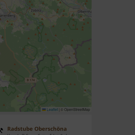
Leaflet
|
© OpenStreetMap
Radstube Oberschöna