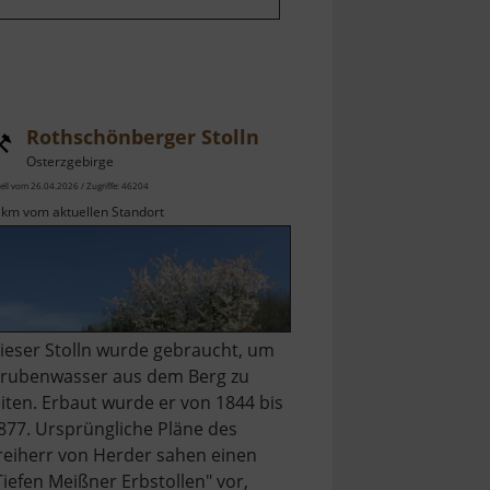
Rothschönberger Stolln
Osterzgebirge
ell vom 26.04.2026 / Zugriffe: 46204
 km vom aktuellen Standort
ieser Stolln wurde gebraucht, um
rubenwasser aus dem Berg zu
eiten. Erbaut wurde er von 1844 bis
877. Ursprüngliche Pläne des
reiherr von Herder sahen einen
Tiefen Meißner Erbstollen" vor,