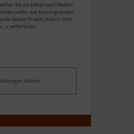
elcher bis ins Elbtal nach Meißen
eichen sollte, aus Kostengründen
urde dieses Projekt jedoch nicht
über
u.. »
weiterlesen
Rothschönberger
Stolln
stellungen ändern
.