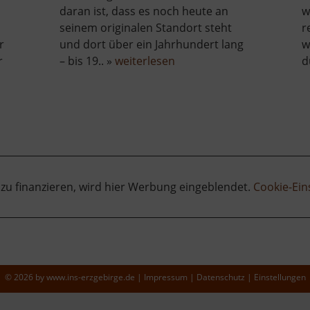
daran ist, dass es noch heute an
w
seinem originalen Standort steht
r
r
und dort über ein Jahrhundert lang
w
über
r
– bis 19.. »
weiterlesen
d
Zylindergebläse
äus
Muldenhütten
 zu finanzieren, wird hier Werbung eingeblendet.
Cookie-Ein
© 2026 by
www.ins-erzgebirge.de
|
Impressum
|
Datenschutz
|
Einstellungen