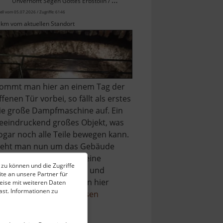
Unverhofft Segen Gottes Erbstolln / Osterzgebirge
ell vom 05.07.2026 / Zugriffe: 6146
 km vom aktuellen Standort
ommt man hier an einem Tag der
ffenen Tür vorbei, so fällt als erstes
ie große Dampfmaschine auf. Ein
eeindruckend großes Objekt, was
ogar noch alle Teile bewegen kann.
eht man nun um das Gebäude
erum, so gibt es eine kleine
 zu können und die Zugriffe
teigerstube mit Helmen und
te an unsere Partner für
mhängen und man kann hier
eise mit weiteren Daten
st. Informationen zu
über
nter Tage ei.. »
weiterlesen
Radstube
Oberschöna