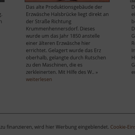
Das alte Produktionsgebäude der
D
g.
Erzwäsche Halsbrücke liegt direkt an
e
n
der Straße Richtung
b
Krummenhennersdorf. Dieses
D
wurde um das Jahr 1850 anstelle
G
einer älteren Erzwäsche hier
R
errichtet. Gelagert wurde das Erz
I
oberhalb, gelangte durch Rutschen
H
zu den Maschinen, die es
G
ber
zerkleinerten. Mit Hilfe des W.. »
e
lte
über
weiterlesen
offnung
Alte
rbstolln
Erzwäsche
Halsbrücke
 zu finanzieren, wird hier Werbung eingeblendet.
Cookie-Ein