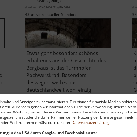
Osterzgebirge
aktuell vom 07.06.2026 / Zugriffe: 2686
aktu
43 km vom aktuellen Standort
37
Etwas ganz besonders schönes
K
m
erhaltenes aus der Geschichte des
o
Bergbaus ist das Turmhofer
d
d
Pochwerskrad. Besonders
b
d
deswegen, weil es das
s
deutschlandweit wohl einzig
G
erhaltende solche Rad in dieser
h
nhalte und Anzeigen zu personalisieren, Funktionen für soziale Medien anbieten
Größe ist. Wer es besucht wird
S
ysieren. Außerdem geben wir Informationen zu deiner Verwendung unserer Websi
sehen, dass es sich noch genauso
U
ten und Werbung weiter. Unsere Partner führen diese Informationen möglicherw
itgestellt hast oder die du im Rahmen deiner Nutzung der Dienste gesammelt ha
wunderbar drehen kann wie früher.
u
nden Widerufsrecht erhälst du in unserer
Datenschutzerklärung
.
über
Dazu s.. »
weiterlesen
tung in den USA durch Google- und Facebookdienste:
Turmhofer