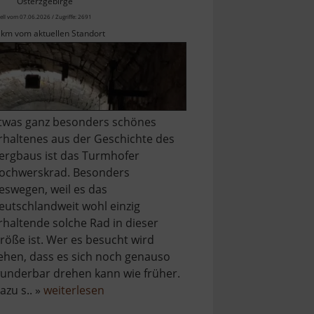
Osterzgebirge
ell vom 07.06.2026 / Zugriffe: 2691
 km vom aktuellen Standort
twas ganz besonders schönes
rhaltenes aus der Geschichte des
ergbaus ist das Turmhofer
ochwerskrad. Besonders
eswegen, weil es das
eutschlandweit wohl einzig
rhaltende solche Rad in dieser
röße ist. Wer es besucht wird
ehen, dass es sich noch genauso
underbar drehen kann wie früher.
über
azu s.. »
weiterlesen
Turmhofer