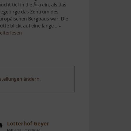
aucht tief in die Ära ein, als das
rzgebirge das Zentrum des
uropäischen Bergbaus war. Die
ütte blickt auf eine lange .. »
über
eiterlesen
Königlich
Sächsische
Antonshütte
stellungen ändern
.
Lotterhof Geyer
Mittleres Erzgebirge