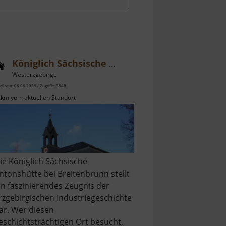
Königlich Sächsische Antonshütte
Westerzgebirge
ell vom 06.06.2026 / Zugriffe: 3848
 km vom aktuellen Standort
ie Königlich Sächsische
ntonshütte bei Breitenbrunn stellt
in faszinierendes Zeugnis der
rzgebirgischen Industriegeschichte
ar. Wer diesen
eschichtsträchtigen Ort besucht,