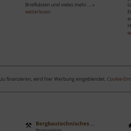
Briefkästen und vieles mehr. .. »
t
über
weiterlesen
E
Historische
e
Fernmeldeausstellung
H
w
 zu finanzieren, wird hier Werbung eingeblendet.
Cookie-Ein
Bergbautechnisches Museum Pferdegöpel
Westerzgebirge