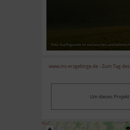
Foto: Ausflugsziele im sächsischen und böhmisc
www.ins-erzgebirge.de
-
Zum Tag des
Um dieses Projekt
+