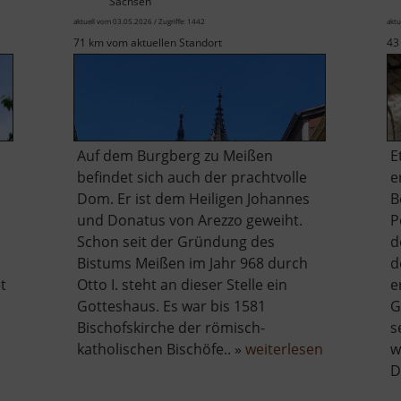
Sachsen
aktuell vom 03.05.2026 / Zugriffe: 1442
aktu
71 km vom aktuellen Standort
43
Auf dem Burgberg zu Meißen
E
befindet sich auch der prachtvolle
e
Dom. Er ist dem Heiligen Johannes
B
und Donatus von Arezzo geweiht.
P
Schon seit der Gründung des
d
Bistums Meißen im Jahr 968 durch
d
t
Otto I. steht an dieser Stelle ein
e
Gotteshaus. Es war bis 1581
G
Bischofskirche der römisch-
s
über
katholischen Bischöfe.. »
weiterlesen
w
chtsturm
Dom
D
stal
zu