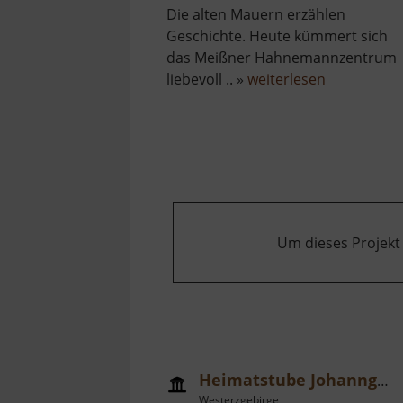
Die alten Mauern erzählen
Geschichte. Heute kümmert sich
das Meißner Hahnemannzentrum
über
liebevoll .. »
weiterlesen
Kloster
Heilig
Kreuz
Um dieses Projekt
Heimatstube Johanngeorgenstadt
Westerzgebirge