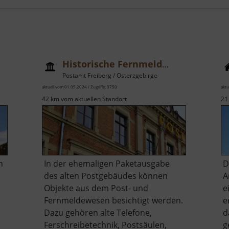
Historische Fernmeldeausstellung
Postamt Freiberg / Osterzgebirge
aktuell vom 01.05.2024 / Zugriffe: 3750
aktu
42 km vom aktuellen Standort
21
n
In der ehemaligen Paketausgabe
D
des alten Postgebäudes können
A
Objekte aus dem Post- und
e
Fernmeldewesen besichtigt werden.
e
Dazu gehören alte Telefone,
d
Ferschreibetechnik, Postsäulen,
g