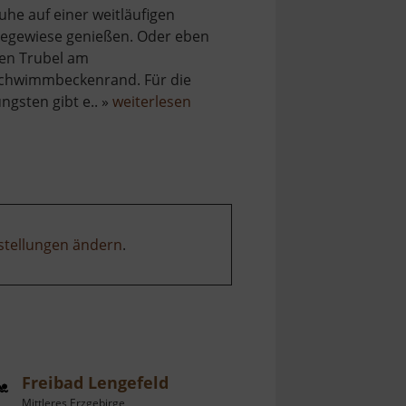
uhe auf einer weitläufigen
iegewiese genießen. Oder eben
en Trubel am
chwimmbeckenrand. Für die
über
üngsten gibt e.. »
weiterlesen
Freibad
Lauter
stellungen ändern
.
Freibad Lengefeld
Mittleres Erzgebirge