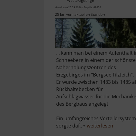
Westerzgebirge
aktuell vom 25.05.2026 / Zugriffe: 49656
28 km vom aktuellen Standort
... kann man bei einem Aufenthalt i
Schneeberg in einem der schönst
Naherholungszentren des
Erzgebirges im "Bergsee Filzteich".
Er wurde zwischen 1483 bis 1485 a
Rückhaltebecken für
Aufschlagwasser für die Mechanik
des Bergbaus angelegt.
Ein umfangreiches Verteilersystem
über
sorgte daf.. »
weiterlesen
Filzteich