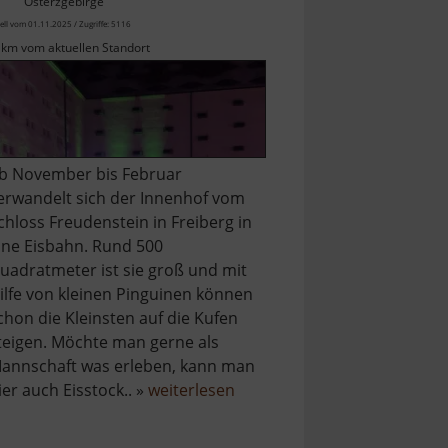
Osterzgebirge
ell vom 01.11.2025 / Zugriffe: 5116
 km vom aktuellen Standort
b November bis Februar
erwandelt sich der Innenhof vom
chloss Freudenstein in Freiberg in
ine Eisbahn. Rund 500
uadratmeter ist sie groß und mit
ilfe von kleinen Pinguinen können
chon die Kleinsten auf die Kufen
teigen. Möchte man gerne als
annschaft was erleben, kann man
über
ier auch Eisstock.. »
weiterlesen
Eisbahn
im