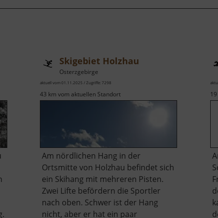
Skigebiet Holzhau
Osterzgebirge
aktuell vom 01.11.2025 / Zugriffe: 7298
aktu
43 km vom aktuellen Standort
19
u
Am nördlichen Hang in der
A
Ortsmitte von Holzhau befindet sich
S
n
ein Skihang mit mehreren Pisten.
F
Zwei Lifte befördern die Sportler
d
nach oben. Schwer ist der Hang
k
g.
nicht, aber er hat ein paar
d