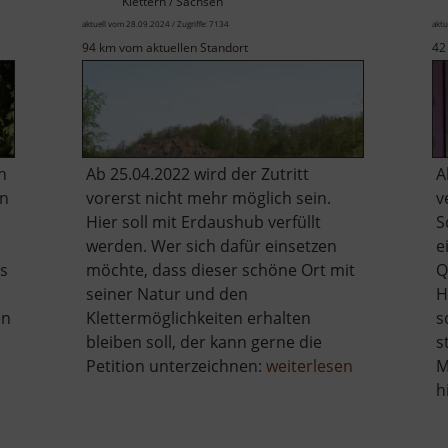
Klettern / Sachsen
aktuell vom 28.09.2024 / Zugriffe: 7134
aktu
94 km vom aktuellen Standort
42
n
Ab 25.04.2022 wird der Zutritt
A
en
vorerst nicht mehr möglich sein.
v
Hier soll mit Erdaushub verfüllt
S
werden. Wer sich dafür einsetzen
e
ls
möchte, dass dieser schöne Ort mit
Q
seiner Natur und den
H
en
Klettermöglichkeiten erhalten
s
bleiben soll, der kann gerne die
s
über
Petition unterzeichnen:
weiterlesen
M
Holzberg
h