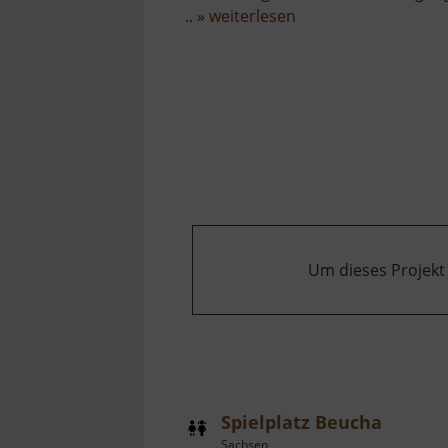
über
.. »
weiterlesen
Spielplatz
am
Torfhaus
Um dieses Projekt
Spielplatz Beucha
Sachsen