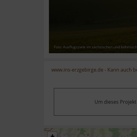
Foto: Ausflugsziele im sächsischen und böhmisc
www.ins-erzgebirge.de
-
Kann auch b
Um dieses Projekt
+