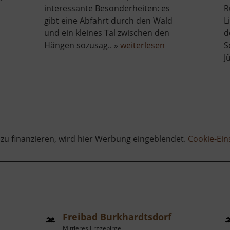
interessante Besonderheiten: es
R
gibt eine Abfahrt durch den Wald
L
und ein kleines Tal zwischen den
d
über
Hängen sozusag.. »
weiterlesen
S
Skigebiet
J
Holzhau
 zu finanzieren, wird hier Werbung eingeblendet.
Cookie-Ein
Freibad Burkhardtsdorf
Mittleres Erzgebirge