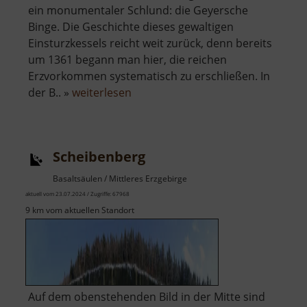
ein monumentaler Schlund: die Geyersche
Binge. Die Geschichte dieses gewaltigen
Einsturzkessels reicht weit zurück, denn bereits
um 1361 begann man hier, die reichen
Erzvorkommen systematisch zu erschließen. In
über
der B.. »
weiterlesen
Binge
in
Geyer
Scheibenberg
Basaltsäulen / Mittleres Erzgebirge
aktuell vom 23.07.2024 / Zugriffe: 67968
9 km vom aktuellen Standort
Auf dem obenstehenden Bild in der Mitte sind