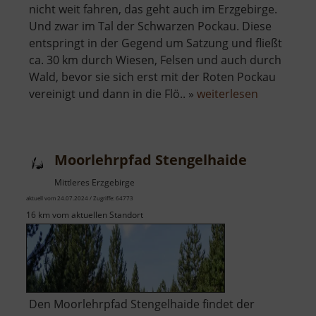
nicht weit fahren, das geht auch im Erzgebirge.
Und zwar im Tal der Schwarzen Pockau. Diese
entspringt in der Gegend um Satzung und fließt
ca. 30 km durch Wiesen, Felsen und auch durch
Wald, bevor sie sich erst mit der Roten Pockau
über
vereinigt und dann in die Flö.. »
weiterlesen
Schwarzwa
Moorlehrpfad Stengelhaide
Mittleres Erzgebirge
aktuell vom 24.07.2024 / Zugriffe: 64773
16 km vom aktuellen Standort
Den Moorlehrpfad Stengelhaide findet der