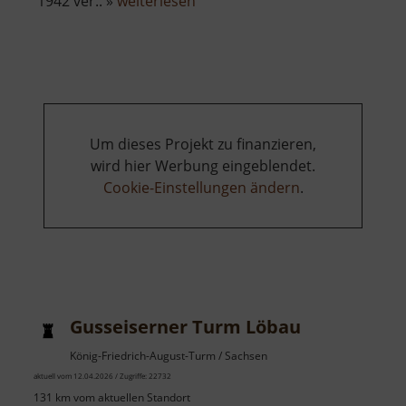
1942 ver.. »
weiterlesen
Greifenbachstauweiher
Um dieses Projekt zu finanzieren,
wird hier Werbung eingeblendet.
Cookie-Einstellungen ändern
.
Gusseiserner Turm Löbau
König-Friedrich-August-Turm / Sachsen
aktuell vom 12.04.2026 / Zugriffe: 22732
131 km vom aktuellen Standort