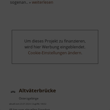
über
sogenan.. »
weiterlesen
Grabentour
Um dieses Projekt zu finanzieren,
wird hier Werbung eingeblendet.
Cookie-Einstellungen ändern
.
Altväterbrücke
Osterzgebirge
aktuell vom 23.07.2024 / Zugriffe: 18632
46 km vom aktuellen Standort