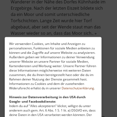
Wanderer in der Nähe des Dorfes Kühnhaide im
Erzgebirge. Nach der letzten Eiszeit bildete sich
da ein Moor und somit unterschiedliche
Torfschichten. Lange Zeit wurde hier Torf
abgebaut, aber seit der Wende staut man das
Wasser wieder so an, dass das Moor sich.. »
über
weiterlesen
Wir verwenden Cookies, um Inhalte und Anzeigen zu
Moorlehrpfad
personalisieren, Funktionen für soziale Medien anbieten zu
Stengelhaide
können und die Zugriffe auf unsere Website zu analysieren.
Außerdem geben wir Informationen zu deiner Verwendung
unserer Website an unsere Partner für soziale Medien,
Waldbad Rätzteich
Kartendiensten und Werbung weiter. Unsere Partner führen
diese Informationen möglicherweise mit weiteren Daten
Mittleres Erzgebirge
zusammen, die du ihnen bereitgestellt hast oder die du im
aktuell vom 21.05.2026 / Zugriffe: 44916
Rahmen deiner Nutzung der Dienste gesammelt hast.
Informationen zu Cookies und dem dir zustehenden
13 km vom aktuellen Standort
Widerufsrecht erhälst du in unserer
Datenschutzerklärung
.
Hinweis zur Datenverarbeitung in den USA durch
Google- und Facebookdienste:
Indem du auf "Alles akzeptieren" klickst, willigst du unter
anderem auch gem. Art. 6 Abs. 1 S. 1 lit. a) DSGVO ein, dass
deine Daten in den USA verarbeitet werden könnten. Der