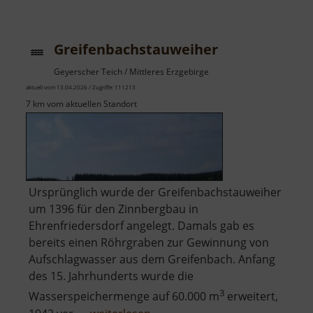
Talsperre
Cranzahl
Greifenbachstauweiher
Geyerscher Teich / Mittleres Erzgebirge
aktuell vom 13.04.2026 / Zugriffe: 111213
7 km vom aktuellen Standort
Ursprünglich wurde der Greifenbachstauweiher
um 1396 für den Zinnbergbau in
Ehrenfriedersdorf angelegt. Damals gab es
bereits einen Röhrgraben zur Gewinnung von
Aufschlagwasser aus dem Greifenbach. Anfang
des 15. Jahrhunderts wurde die
3
Wasserspeichermenge auf 60.000 m
erweitert,
über