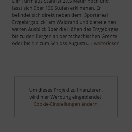
Der Turm aus Stahl ist 27,5 Meter hoch und
lässt sich über 136 Stufen erklimmen. Er
befindet sich direkt neben dem "Sportareal
Erzgebirgsblick" am Waldrand und bietet einen
weiten Ausblick über die Höhen des Erzgebirges
bis zu den Bergen an der tschechischen Grenze
über
oder bis hin zum Schloss Augustu.. »
weiterlesen
Aussi
in
Gele
Um dieses Projekt zu finanzieren,
wird hier Werbung eingeblendet.
Cookie-Einstellungen ändern
.