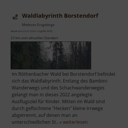
am
Schloss
Waldlabyrinth Borstendorf
Mittleres Erzgebirge
aktuell vom 23.07.2024 / Zugriffe: 9093
23 km vom aktuellen Standort
Im Röthenbacher Wald bei Borstendorf befindet
sich das Waldlabyrinth. Entlang des Bambini-
Wanderwegs und des Schachwanderweges
gelangt man in dieses 2022 angelegte
Ausflugsziel für Kinder. Mitten im Wald sind
durch geflochtene "Hecken" kleine Irrwege
abgetrennt, auf denen man an
über
unterschiedlichen St.. »
weiterlesen