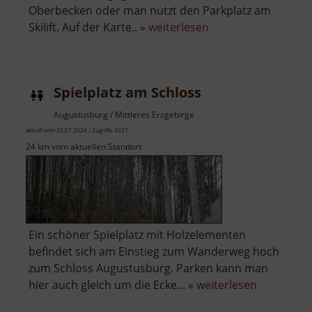
Oberbecken oder man nutzt den Parkplatz am
über
Skilift. Auf der Karte.. »
weiterlesen
Loipen
Markersbach
Spielplatz am Schloss
Augustusburg / Mittleres Erzgebirge
aktuell vom 23.07.2024 / Zugriffe: 3037
24 km vom aktuellen Standort
Ein schöner Spielplatz mit Holzelementen
befindet sich am Einstieg zum Wanderweg hoch
zum Schloss Augustusburg. Parken kann man
über
hier auch gleich um die Ecke... »
weiterlesen
Spielplatz