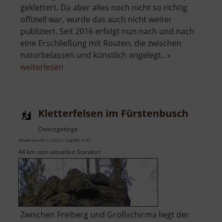
geklettert. Da aber alles noch nicht so richtig
offiziell war, wurde das auch nicht weiter
publiziert. Seit 2016 erfolgt nun nach und nach
eine Erschließung mit Routen, die zwischen
naturbelassen und künstlich angelegt.. »
über
weiterlesen
Klettergarten
im
Seidelbruch
Kletterfelsen im Fürstenbusch
Osterzgebirge
aktuell vom 05.11.2023 / Zugriffe: 4193
44 km vom aktuellen Standort
Zwischen Freiberg und Großschirma liegt der