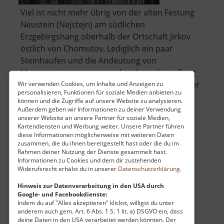
Viel ist nicht mehr übrig von der alten Festung
Neustein (Nejstejn) am südlichen
Erzgebirgshang oberhalb der Ortschaft Jirkov
östlich von Chomutov. Lediglich ein paar
Steinhaufen und die Andeutung von
Mauerresten zeugen von der ehemaligen Burg
aus dem 12. Jahrhundert. Viele Details aus ihrer
Wir verwenden Cookies, um Inhalte und Anzeigen zu
personalisieren, Funktionen für soziale Medien anbieten zu
über
Geschi.. »
weiterlesen
können und die Zugriffe auf unsere Website zu analysieren.
Burg
Außerdem geben wir Informationen zu deiner Verwendung
unserer Website an unsere Partner für soziale Medien,
Neustein
Kartendiensten und Werbung weiter. Unsere Partner führen
diese Informationen möglicherweise mit weiteren Daten
Burg Pürstein
zusammen, die du ihnen bereitgestellt hast oder die du im
Rahmen deiner Nutzung der Dienste gesammelt hast.
Hrad Perštejn / Böhmisches Erzgebirge
Informationen zu Cookies und dem dir zustehenden
Widerufsrecht erhälst du in unserer
Datenschutzerklärung
.
aktuell vom 01.06.2024 / Zugriffe: 5792
26 km vom aktuellen Standort
Hinweis zur Datenverarbeitung in den USA durch
Google- und Facebookdienste:
Indem du auf "Alles akzeptieren" klickst, willigst du unter
anderem auch gem. Art. 6 Abs. 1 S. 1 lit. a) DSGVO ein, dass
deine Daten in den USA verarbeitet werden könnten. Der