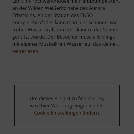
Ein Mini-Pochwerkmodell mit Handpumpe steht
an der Wilden Weißeritz nahe des Aurora
Erbstollns. An der Station des ENSO
Energielehrpfades kann man hier schauen, wie
früher Wasserkraft zum Zerkleinern der Steine
genutzt wurde. Der Besucher muss allerdings
mit eigener Muskelkraft Wasser auf das kleine.. »
über
weiterlesen
Pochwerk
mit
Handpumpe
Um dieses Projekt zu finanzieren,
wird hier Werbung eingeblendet.
Cookie-Einstellungen ändern
.