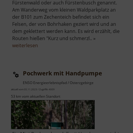
Fürstenwald oder auch Fürstenbusch genannt.
Am Wanderweg vom kleinen Waldparkplatz an
der B101 zum Zechenteich befindet sich ein
Felsen, der von Bohrhaken geziert wird und an
dem geklettert werden kann. Es wird erzählt, die
Routen hießen "Kurz und schmerzl.. »
über
weiterlesen
Kletterfelsen
im
Fürstenbusch
Pochwerk mit Handpumpe
ENSO Energieerlebnispfad / Osterzgebirge
aktuell vom 05.11.2023 / Zugriffe: 4009
53 km vom aktuellen Standort