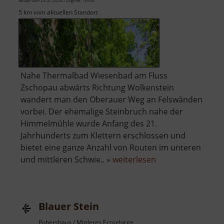
aktuell vom 23.07.2024 / Zugriffe: 15490
5 km vom aktuellen Standort
Nahe Thermalbad Wiesenbad am Fluss
Zschopau abwärts Richtung Wolkenstein
wandert man den Oberauer Weg an Felswänden
vorbei. Der ehemalige Steinbruch nahe der
Himmelmühle wurde Anfang des 21.
Jahrhunderts zum Klettern erschlossen und
bietet eine ganze Anzahl von Routen im unteren
über
und mittleren Schwie.. »
weiterlesen
Himmelmühlenw
Blauer Stein
Pobershaus / Mittleres Erzgebirge