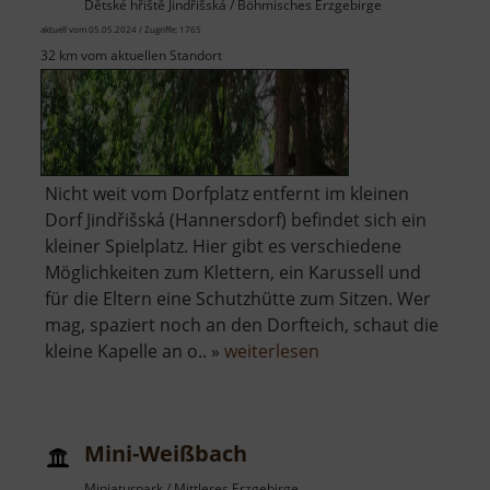
Dětské hřiště Jindřišská / Böhmisches Erzgebirge
aktuell vom 05.05.2024 / Zugriffe: 1765
32 km vom aktuellen Standort
Nicht weit vom Dorfplatz entfernt im kleinen
Dorf Jindřišská (Hannersdorf) befindet sich ein
kleiner Spielplatz. Hier gibt es verschiedene
Möglichkeiten zum Klettern, ein Karussell und
für die Eltern eine Schutzhütte zum Sitzen. Wer
mag, spaziert noch an den Dorfteich, schaut die
über
kleine Kapelle an o.. »
weiterlesen
Spielplatz
Hannersdorf
Mini-Weißbach
Miniaturpark / Mittleres Erzgebirge