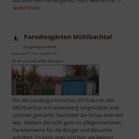
das eisernen Fördergerüst noch weithin ste.. »
über
weiterlesen
Fundgrube
Türk
Paradiesgärten Mühlbachtal
Erzgebirgsvorland
aktuell vom 05.11.2023 / Zugriffe: 5331
34 km vom aktuellen Standort
Für die Landesgartenschau 2019 wurde das
Mühlbachtal in Frankenberg umgestaltet und
schöner gemacht. Nachdem die Schau beendet
war, blieben die nicht ganz so pflegeintensiven
Parkelemente für die Bürger und Besucher
erhalten. So kann man sich hier am kleinen