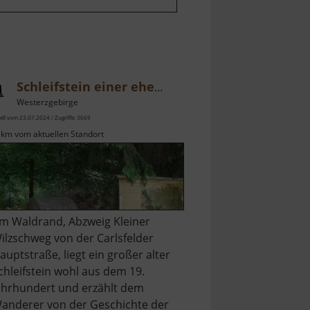
Schleifstein einer ehemaligen Papiermühle
Westerzgebirge
ell vom 23.07.2024 / Zugriffe: 3669
 km vom aktuellen Standort
m Waldrand, Abzweig Kleiner
ilzschweg von der Carlsfelder
auptstraße, liegt ein großer alter
chleifstein wohl aus dem 19.
ahrhundert und erzählt dem
anderer von der Geschichte der