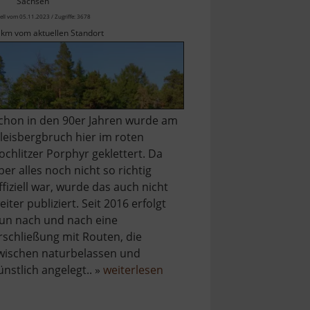
Sachsen
ell vom 05.11.2023 / Zugriffe: 3678
 km vom aktuellen Standort
chon in den 90er Jahren wurde am
leisbergbruch hier im roten
ochlitzer Porphyr geklettert. Da
ber alles noch nicht so richtig
ffiziell war, wurde das auch nicht
eiter publiziert. Seit 2016 erfolgt
un nach und nach eine
rschließung mit Routen, die
wischen naturbelassen und
über
ünstlich angelegt.. »
weiterlesen
Klettergarten
im