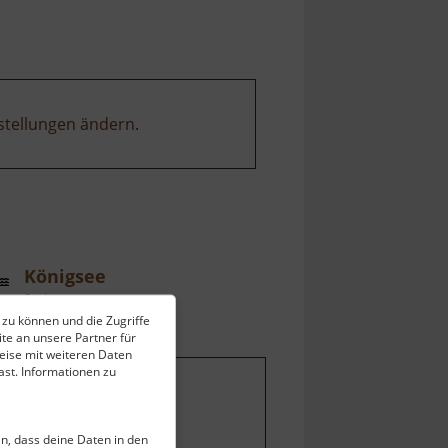
Seidelbruch
stellungen ändern
.
Königsee
Sachsen
 zu können und die Zugriffe
ell vom 23.07.2024 / Zugriffe: 7485
te an unsere Partner für
 km vom aktuellen Standort
eise mit weiteren Daten
st. Informationen zu
ein, dass deine Daten in den