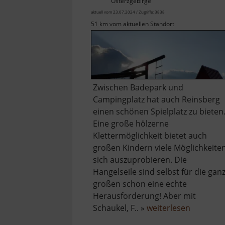
Osterzgebirge
aktuell vom 23.07.2024 / Zugriffe: 3838
51 km vom aktuellen Standort
Zwischen Badepark und
Campingplatz hat auch Reinsberg
einen schönen Spielplatz zu bieten
Eine große hölzerne
Klettermöglichkeit bietet auch
großen Kindern viele Möglichkeiten
sich auszuprobieren. Die
Hangelseile sind selbst für die gan
großen schon eine echte
Herausforderung! Aber mit
über
Schaukel, F.. »
weiterlesen
Spielplat