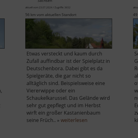
Sachsen
aktuell vom 23.07.2024 / Zugriffe: 3652
aktu
56 km vom aktuellen Standort
49
Etwas versteckt und kaum durch
S
Zufall auffindbar ist der Spielplatz in
G
.
Deutschenbora. Dabei gibt es da
R
Spielgeräte, die gar nicht so
a
alltäglich sind. Beispielsweise eine
o
,
Viererwippe oder ein
w
Schaukelkarussel. Das Gelände wird
n
z
sehr gut gepflegt und im Herbst
E
wirft ein großer Kastanienbaum
z
über
seine Früch.. »
weiterlesen
k
Spielplatz
z
Deutschenbora