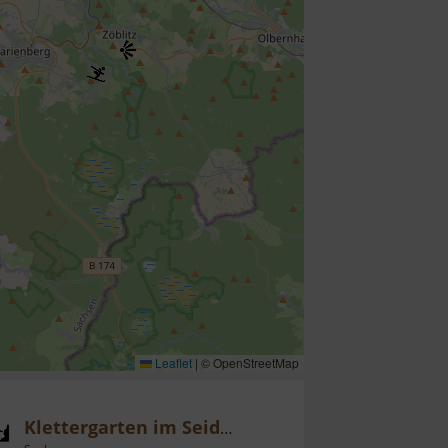
Leaflet
|
© OpenStreetMap
Klettergarten im Seidelbruch