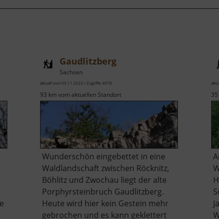
Gaudlitzberg
Sachsen
aktuell vom 05.11.2023 / Zugriffe: 4078
aktu
93 km vom aktuellen Standort
35
Wunderschön eingebettet in eine
A
Waldlandschaft zwischen Röcknitz,
W
Böhlitz und Zwochau liegt der alte
H
Porphyrsteinbruch Gaudlitzberg.
S
ie
Heute wird hier kein Gestein mehr
J
gebrochen und es kann geklettert
W