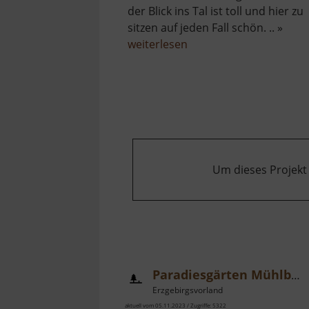
der Blick ins Tal ist toll und hier zu
sitzen auf jeden Fall schön. .. »
über
weiterlesen
Tännicht
Blick
Um dieses Projekt
Paradiesgärten Mühlbachtal
Erzgebirgsvorland
aktuell vom 05.11.2023 / Zugriffe: 5322