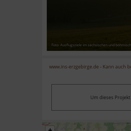
Foto: Ausflugsziele im sächsischen und böhmisc
www.ins-erzgebirge.de
-
Kann auch b
Um dieses Projekt
+