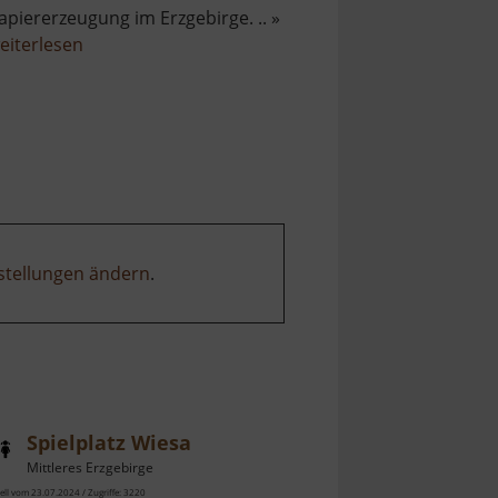
apiererzeugung im Erzgebirge. .. »
über
eiterlesen
Schleifstein
einer
ehemaligen
Papiermühle
stellungen ändern
.
Spielplatz Wiesa
Mittleres Erzgebirge
ell vom 23.07.2024 / Zugriffe: 3220