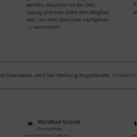
werden. Hausherr ist der DAV
P
Leipzig und man sollte dort Mitglied
w
sein, um dem Sport hier nachgehen
über
.. »
weiterlesen
Gaudlitzberg
 zu finanzieren, wird hier Werbung eingeblendet.
Cookie-Ein
Waldbad Grund
Osterzgebirge
aktuell vom 06.06.2026 / Zugriffe: 6185
aktu