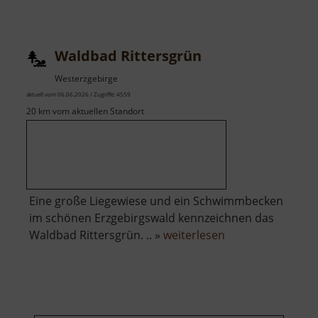
Waldbühne
Harta
Waldbad Rittersgrün
Westerzgebirge
aktuell vom 06.06.2026 / Zugriffe: 4559
20 km vom aktuellen Standort
Eine große Liegewiese und ein Schwimmbecken
im schönen Erzgebirgswald kennzeichnen das
über
Waldbad Rittersgrün. .. »
weiterlesen
Waldbad
Rittersgrün