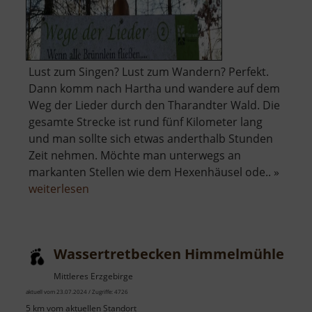
Lust zum Singen? Lust zum Wandern? Perfekt.
Dann komm nach Hartha und wandere auf dem
Weg der Lieder durch den Tharandter Wald. Die
gesamte Strecke ist rund fünf Kilometer lang
und man sollte sich etwas anderthalb Stunden
Zeit nehmen. Möchte man unterwegs an
markanten Stellen wie dem Hexenhäusel ode.. »
über
weiterlesen
Wege
der
Lieder
Wassertretbecken Himmelmühle
Mittleres Erzgebirge
aktuell vom 23.07.2024 / Zugriffe: 4726
5 km vom aktuellen Standort