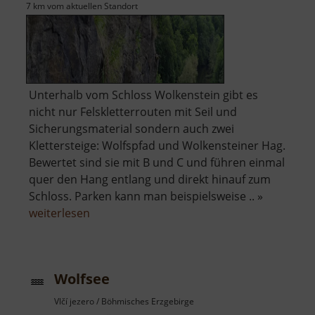
7 km vom aktuellen Standort
Unterhalb vom Schloss Wolkenstein gibt es
nicht nur Felskletterrouten mit Seil und
Sicherungsmaterial sondern auch zwei
Klettersteige: Wolfspfad und Wolkensteiner Hag.
Bewertet sind sie mit B und C und führen einmal
quer den Hang entlang und direkt hinauf zum
Schloss. Parken kann man beispielsweise .. »
über
weiterlesen
Wolfspfad
und
Wolkensteiner
Wolfsee
Hag
Vlčí jezero / Böhmisches Erzgebirge