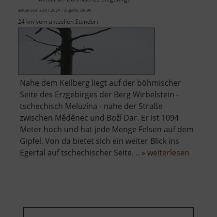
aktuell vom 23.07.2024 / Zugriffe: 30698
24 km vom aktuellen Standort
Nahe dem Keilberg liegt auf der böhmischer
Seite des Erzgebirges der Berg Wirbelstein -
tschechisch Meluzína - nahe der Straße
zwischen Měděnec und Boží Dar. Er ist 1094
Meter hoch und hat jede Menge Felsen auf dem
Gipfel. Von da bietet sich ein weiter Blick ins
über
Egertal auf tschechischer Seite. .. »
weiterlesen
Wirbels