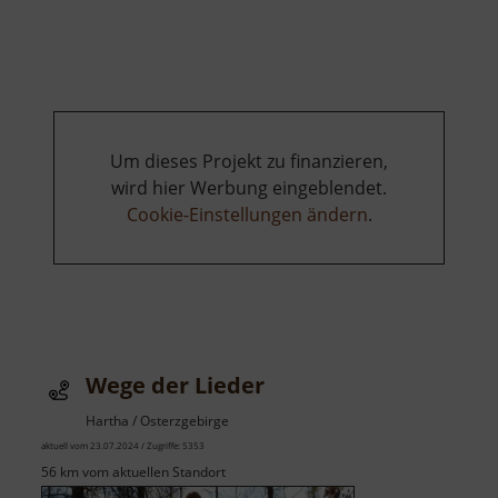
Weiher
an
der
kleinen
Triebisch
Um dieses Projekt zu finanzieren,
wird hier Werbung eingeblendet.
Cookie-Einstellungen ändern
.
Wege der Lieder
Hartha / Osterzgebirge
aktuell vom 23.07.2024 / Zugriffe: 5353
56 km vom aktuellen Standort