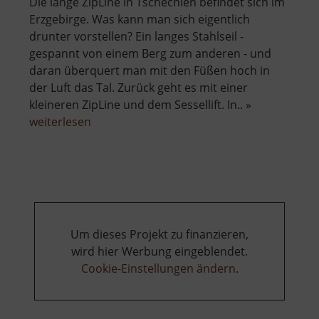
Die länge ZipLine in Tschechien befindet sich im
Erzgebirge. Was kann man sich eigentlich
drunter vorstellen? Ein langes Stahlseil -
gespannt von einem Berg zum anderen - und
daran überquert man mit den Füßen hoch in
der Luft das Tal. Zurück geht es mit einer
kleineren ZipLine und dem Sessellift. In.. »
über
weiterlesen
ZipLine
Klíny
Um dieses Projekt zu finanzieren,
wird hier Werbung eingeblendet.
Cookie-Einstellungen ändern
.