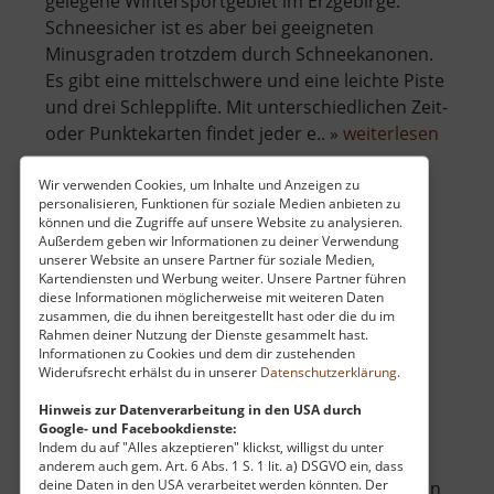
gelegene Wintersportgebiet im Erzgebirge.
Schneesicher ist es aber bei geeigneten
Minusgraden trotzdem durch Schneekanonen.
Es gibt eine mittelschwere und eine leichte Piste
und drei Schlepplifte. Mit unterschiedlichen Zeit-
über
oder Punktekarten findet jeder e.. »
weiterlesen
Winte
Rost's
Wir verwenden Cookies, um Inhalte und Anzeigen zu
personalisieren, Funktionen für soziale Medien anbieten zu
Wiese
können und die Zugriffe auf unsere Website zu analysieren.
Wildgehege Gelenau
Außerdem geben wir Informationen zu deiner Verwendung
unserer Website an unsere Partner für soziale Medien,
Mittleres Erzgebirge
Kartendiensten und Werbung weiter. Unsere Partner führen
diese Informationen möglicherweise mit weiteren Daten
aktuell vom 30.05.2026 / Zugriffe: 6923
zusammen, die du ihnen bereitgestellt hast oder die du im
12 km vom aktuellen Standort
Rahmen deiner Nutzung der Dienste gesammelt hast.
Informationen zu Cookies und dem dir zustehenden
Widerufsrecht erhälst du in unserer
Datenschutzerklärung
.
Hinweis zur Datenverarbeitung in den USA durch
Google- und Facebookdienste:
Indem du auf "Alles akzeptieren" klickst, willigst du unter
Zwischen Sommerrodelbahn und Freibad auf
anderem auch gem. Art. 6 Abs. 1 S. 1 lit. a) DSGVO ein, dass
deine Daten in den USA verarbeitet werden könnten. Der
einer Wiese tummelt sich Dammwild. Geht man