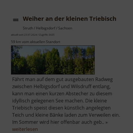
Bank
Weiher an der kleinen Triebisch
Struth / Helbigsdorf / Sachsen
aktuell vom 23.07.2024 / Zugriffe: 3435
59 km vom aktuellen Standort
Fährt man auf dem gut ausgebauten Radweg
zwischen Helbigsdorf und Wilsdruff entlang,
kann man einen kurzen Abstecher zu diesem
idyllisch gelegenen See machen. Die kleine
Triebisch speist diesen künstlich angelegten
Teich und kleine Bänke laden zum Verweilen ein.
Im Sommer wird hier offenbar auch geb.. »
über
weiterlesen