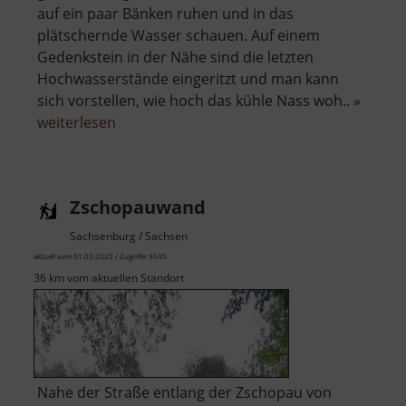
auf ein paar Bänken ruhen und in das
plätschernde Wasser schauen. Auf einem
Gedenkstein in der Nähe sind die letzten
Hochwasserstände eingeritzt und man kann
sich vorstellen, wie hoch das kühle Nass woh.. »
über
weiterlesen
Zusammenfluss
Große
und
Zschopauwand
Kleine
Striegis
Sachsenburg / Sachsen
aktuell vom 01.03.2025 / Zugriffe: 9545
36 km vom aktuellen Standort
Nahe der Straße entlang der Zschopau von