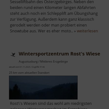
Sesselliftbahn des Osterzgebirges. Neben den
beiden rund einen Kilometer langen Abfahrten
steht auch noch ein Schlepplift am Übungshang
zur Verfügung. Außerdem kann ganz klassisch
gerodelt werden oder man probiert einen
über
Snowtube aus. Wer es eher moto.. »
weiterlesen
Winte
Rehef
Wintersportzentrum Rost's Wiesen
Augustusburg / Mittleres Erzgebirge
aktuell vom 01.11.2025 / Zugriffe: 9146
25 km vom aktuellen Standort
Rost\'s Wiesen sind das wohl am niedrigsten