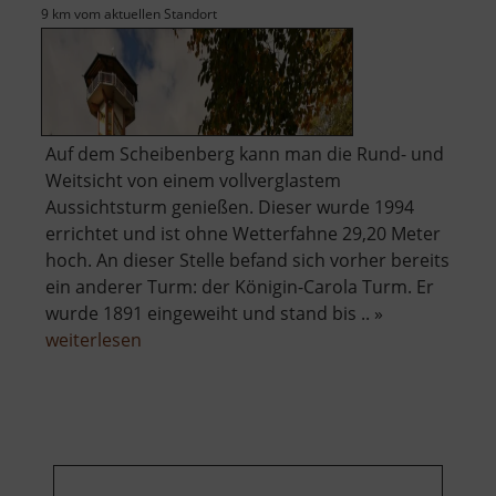
9 km vom aktuellen Standort
Auf dem Scheibenberg kann man die Rund- und
Weitsicht von einem vollverglastem
Aussichtsturm genießen. Dieser wurde 1994
errichtet und ist ohne Wetterfahne 29,20 Meter
hoch. An dieser Stelle befand sich vorher bereits
ein anderer Turm: der Königin-Carola Turm. Er
wurde 1891 eingeweiht und stand bis .. »
über
weiterlesen
Aussichtsturm
auf
dem
Scheibenberg