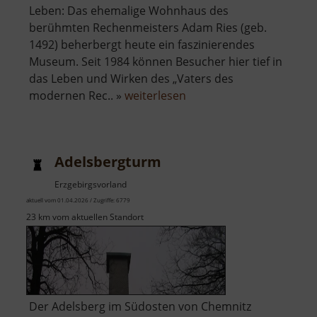
Leben: Das ehemalige Wohnhaus des
berühmten Rechenmeisters Adam Ries (geb.
1492) beherbergt heute ein faszinierendes
Museum. Seit 1984 können Besucher hier tief in
das Leben und Wirken des „Vaters des
über
modernen Rec.. »
weiterlesen
Adam-
Ries-
Museum
Adelsbergturm
Erzgebirgsvorland
aktuell vom 01.04.2026 / Zugriffe: 6779
23 km vom aktuellen Standort
Der Adelsberg im Südosten von Chemnitz