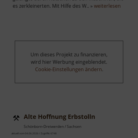
über
es zerkleinerten. Mit Hilfe des W.. »
weiterlesen
Alte
Erzwäs
Halsbr
Um dieses Projekt zu finanzieren,
wird hier Werbung eingeblendet.
Cookie-Einstellungen ändern
.
Alte Hoffnung Erbstolln
Schönborn-Dreiwerden / Sachsen
aktuell vom 04.06.2026 / Zugriffe: 6748