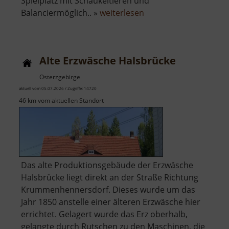
Spielplatz mit Schaukeltieren und
über
Balanciermöglich.. »
weiterlesen
Alpakagehege
Alte Erzwäsche Halsbrücke
Osterzgebirge
aktuell vom 05.07.2026 / Zugriffe: 14720
46 km vom aktuellen Standort
Das alte Produktionsgebäude der Erzwäsche
Halsbrücke liegt direkt an der Straße Richtung
Krummenhennersdorf. Dieses wurde um das
Jahr 1850 anstelle einer älteren Erzwäsche hier
errichtet. Gelagert wurde das Erz oberhalb,
gelangte durch Rutschen zu den Maschinen, die