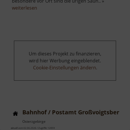
besondere vor Ort sind die urigen Saun.. »
über
weiterlesen
Badegärten
Eibenstock
Um dieses Projekt zu finanzieren,
wird hier Werbung eingeblendet.
Cookie-Einstellungen ändern
.
Bahnhof / Postamt Großvoigtsberg
Osterzgebirge
aktuell vom 02.06.2026 / Zugriffe: 12859