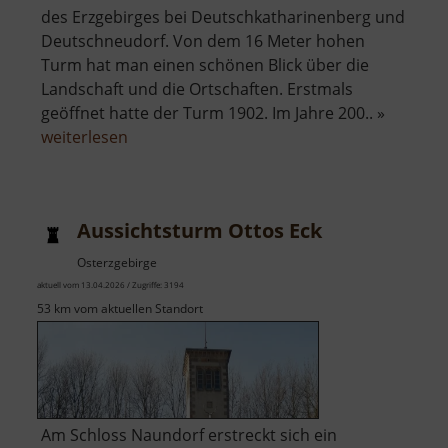
des Erzgebirges bei Deutschkatharinenberg und
Deutschneudorf. Von dem 16 Meter hohen
Turm hat man einen schönen Blick über die
Landschaft und die Ortschaften. Erstmals
geöffnet hatte der Turm 1902. Im Jahre 200.. »
über
weiterlesen
Aussichtsturm
in
Katharinaberg
Aussichtsturm Ottos Eck
Osterzgebirge
aktuell vom 13.04.2026 / Zugriffe: 3194
53 km vom aktuellen Standort
Am Schloss Naundorf erstreckt sich ein