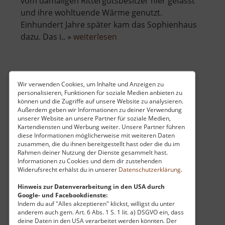
vom damaligen Rittergutsbesitzer hier gefasst
und ihre wohltuende Wärme genutzt.
Einhundert Jahre später kam das Sophienhaus
über
dazu. Das i.. »
weiterlesen
Altes
Thermalbad
Wiesenbad
Archimedische Schraube
Wir verwenden Cookies, um Inhalte und Anzeigen zu
personalisieren, Funktionen für soziale Medien anbieten zu
Energieerlebnispfad / Osterzgebirge
können und die Zugriffe auf unsere Website zu analysieren.
Außerdem geben wir Informationen zu deiner Verwendung
aktuell vom 23.07.2024 / Zugriffe: 10790
unserer Website an unsere Partner für soziale Medien,
58 km vom aktuellen Standort
Kartendiensten und Werbung weiter. Unsere Partner führen
diese Informationen möglicherweise mit weiteren Daten
zusammen, die du ihnen bereitgestellt hast oder die du im
Rahmen deiner Nutzung der Dienste gesammelt hast.
Informationen zu Cookies und dem dir zustehenden
Widerufsrecht erhälst du in unserer
Datenschutzerklärung
.
Der Spielplatz mit großem
Hinweis zur Datenverarbeitung in den USA durch
Google- und Facebookdienste:
Wasserexperimentierfeld - unter anderem mit
Indem du auf "Alles akzeptieren" klickst, willigst du unter
einer Archimedischen Schraube - ist Teil des
anderem auch gem. Art. 6 Abs. 1 S. 1 lit. a) DSGVO ein, dass
deine Daten in den USA verarbeitet werden könnten. Der
Energieerlebnispfades. An dieser Station kann