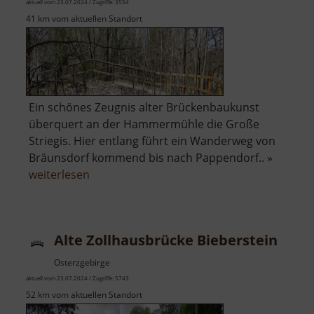
aktuell vom 23.07.2024 / Zugriffe: 3554
41 km vom aktuellen Standort
Ein schönes Zeugnis alter Brückenbaukunst
überquert an der Hammermühle die Große
Striegis. Hier entlang führt ein Wanderweg von
Bräunsdorf kommend bis nach Pappendorf.. »
über
weiterlesen
Alte
Steinbrücke
Hammermühle
Alte Zollhausbrücke Bieberstein
Osterzgebirge
aktuell vom 23.07.2024 / Zugriffe: 5743
52 km vom aktuellen Standort