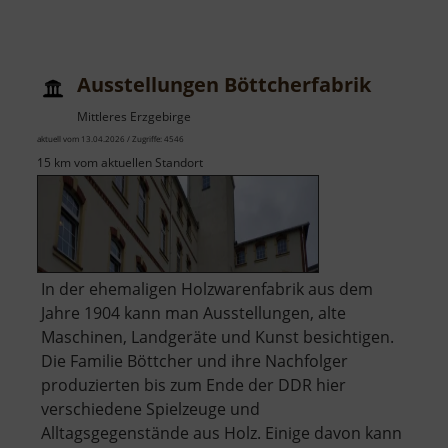
Aussich
Striegis
Ausstellungen Böttcherfabrik
Mittleres Erzgebirge
aktuell vom 13.04.2026 / Zugriffe: 4546
15 km vom aktuellen Standort
In der ehemaligen Holzwarenfabrik aus dem
Jahre 1904 kann man Ausstellungen, alte
Maschinen, Landgeräte und Kunst besichtigen.
Die Familie Böttcher und ihre Nachfolger
produzierten bis zum Ende der DDR hier
verschiedene Spielzeuge und
Alltagsgegenstände aus Holz. Einige davon kann