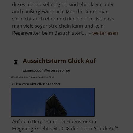
die es hier zu sehen gibt, sind eher klein, aber
auch außergewöhnlich. Manche kennt man
vielleicht auch eher noch kleiner. Toll ist, dass
man viele sogar streicheln kann und kein
über
Regenwetter beim Besuch stört. .. »
weiterlesen
ERZ-
Krabb
Aussichtsturm Glück Auf
Eibenstock / Westerzgebirge
aktuell vom 05.11.2023 / Zugriffe: 4865
31 km vom aktuellen Standort
Auf dem Berg "Bühl" bei Eibenstock im
Erzgebirge steht seit 2008 der Turm "Glück Auf".