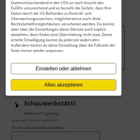
Datenschutzstandard in den USA ist nach Ansicht des
bei
EuGHs unzureichend und es besteht die Gefahr, dass Ihre
der
Daten durch die US-Behörden zu Kontroll- und
Überwachungszwecken, möglicherweise auch ohne
Saigerhütte
Rechtsbehelfsmöglichkeiten, verarbeitet werden. Du kannst
aber über die Einstellungen diese Dienste auch explizit
abwählen, dann findet eine Übermittlung nicht statt. Deine
Um dieses Projekt zu finanzieren,
erteilte Einwilligung kannst du jederzeit widerrufen.
Außerdem kannst du deine Einstellung über die Fußzeile der
wird hier Werbung eingeblendet.
Seite immer wieder anpassen.
Cookie-Einstellungen ändern
.
Einstellen oder ablehnen
Alles akzeptieren
Schauwerkstättl
Mittleres Erzgebirge
aktuell vom 01.06.2024 / Zugriffe: 5129
31 km vom aktuellen Standort