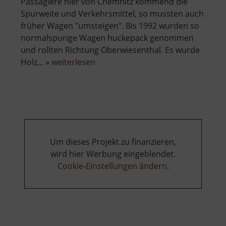
Passagiere hier von Chemnitz kommend die
Spurweite und Verkehrsmittel, so mussten auch
früher Wagen "umsteigen". Bis 1992 wurden so
normalspurige Wagen huckepack genommen
und rollten Richtung Oberwiesenthal. Es wurde
über
Holz,.. »
weiterlesen
Rollwagengrube
am
Bahnhof
Cranzahl
Um dieses Projekt zu finanzieren,
wird hier Werbung eingeblendet.
Cookie-Einstellungen ändern
.