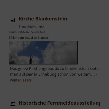
Wehrkirche
in
Lauterbach
Kirche Blankenstein
Erzgebirgsvorland
aktuell vom 01.05.2024 / Zugriffe: 1932
57 km vom aktuellen Standort
Das gelbe Kirchengebäude zu Blankenstein sieht
man auf seiner Erhebung schon von weitem. .. »
über
weiterlesen
Kirche
Blankenstein
Historische Fernmeldeausstellung