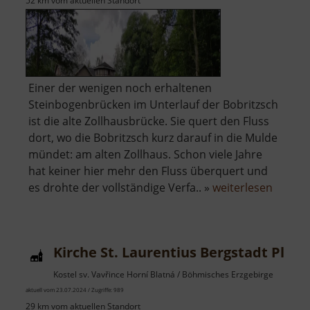
52 km vom aktuellen Standort
Einer der wenigen noch erhaltenen
Steinbogenbrücken im Unterlauf der Bobritzsch
ist die alte Zollhausbrücke. Sie quert den Fluss
dort, wo die Bobritzsch kurz darauf in die Mulde
mündet: am alten Zollhaus. Schon viele Jahre
hat keiner hier mehr den Fluss überquert und
über
es drohte der vollständige Verfa.. »
weiterlesen
Alte
Zollha
Biebers
Kirche St. Laurentius Bergstadt Platt
Kostel sv. Vavřince Horní Blatná / Böhmisches Erzgebirge
aktuell vom 23.07.2024 / Zugriffe: 989
29 km vom aktuellen Standort