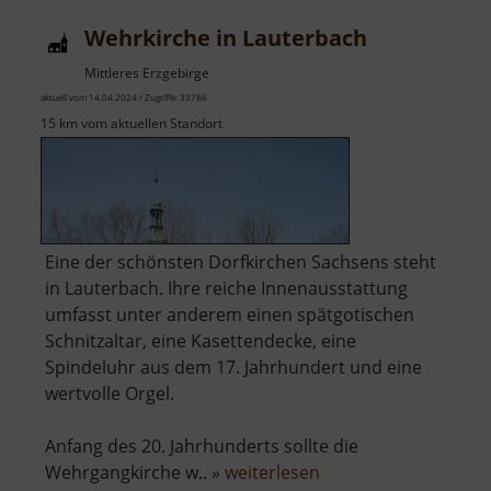
Wehrkirche in Lauterbach
Mittleres Erzgebirge
aktuell vom 14.04.2024 / Zugriffe: 33786
15 km vom aktuellen Standort
Eine der schönsten Dorfkirchen Sachsens steht
in Lauterbach. Ihre reiche Innenausstattung
umfasst unter anderem einen spätgotischen
Schnitzaltar, eine Kasettendecke, eine
Spindeluhr aus dem 17. Jahrhundert und eine
wertvolle Orgel.
Anfang des 20. Jahrhunderts sollte die
über
Wehrgangkirche w.. »
weiterlesen