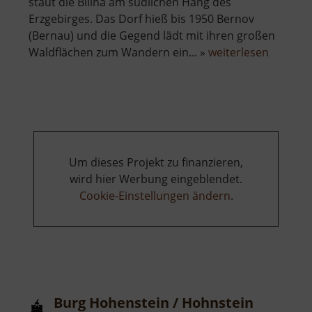
staut die Bílina am südlichen Hang des
Erzgebirges. Das Dorf hieß bis 1950 Bernov
(Bernau) und die Gegend lädt mit ihren großen
über
Waldflächen zum Wandern ein... »
weiterlesen
Černý
rybník
Zákoutí
Um dieses Projekt zu finanzieren,
wird hier Werbung eingeblendet.
Cookie-Einstellungen ändern
.
Burg Hohenstein / Hohnstein