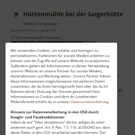
Höckendorf
Hüttenmühle bei der Saigerhütte
Mittleres Erzgebirge
aktuell vom 01.06.2024 / Zugriffe: 2705
27 km vom aktuellen Standort
Wir verwenden Cookies, um Inhalte und Anzeigen zu
personalisieren, Funktionen für soziale Medien anbieten zu
können und die Zugriffe auf unsere Website zu analysieren.
Außerdem geben wir Informationen zu deiner Verwendung
unserer Website an unsere Partner für soziale Medien,
Mit dem Aufbau der Saigerhütte entstand ganz
Kartendiensten und Werbung weiter. Unsere Partner führen
diese Informationen möglicherweise mit weiteren Daten
in der Nähe auch eine Mühle. Sie wurde für die
zusammen, die du ihnen bereitgestellt hast oder die du im
Versorgung der Arbeiter benötigt und hatte drei
Rahmen deiner Nutzung der Dienste gesammelt hast.
Informationen zu Cookies und dem dir zustehenden
Mahlwerke. Bis Ende des 19. Jahrhunderts
Widerufsrecht erhälst du in unserer
Datenschutzerklärung
.
wurde hier gemalen und die Mühle per Pacht
immer weiter betrieben. Ab dann wurde sie
Hinweis zur Datenverarbeitung in den USA durch
Google- und Facebookdienste:
umgewidmet und zu einem Holzverarb.. »
Indem du auf "Alles akzeptieren" klickst, willigst du unter
über
weiterlesen
anderem auch gem. Art. 6 Abs. 1 S. 1 lit. a) DSGVO ein, dass
deine Daten in den USA verarbeitet werden könnten. Der
Hüttenmühle