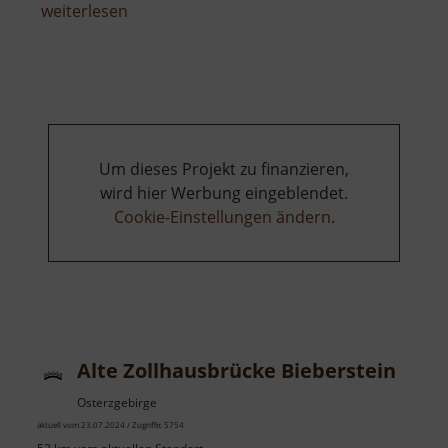
über
weiterlesen
Kohlenstoff
Entdeckerpfad
Um dieses Projekt zu finanzieren,
wird hier Werbung eingeblendet.
Cookie-Einstellungen ändern
.
Alte Zollhausbrücke Bieberstein
Osterzgebirge
aktuell vom 23.07.2024 / Zugriffe: 5754