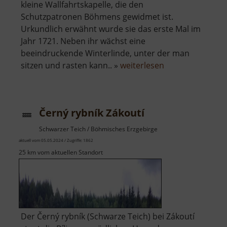
kleine Wallfahrtskapelle, die den
Schutzpatronen Böhmens gewidmet ist.
Urkundlich erwähnt wurde sie das erste Mal im
Jahr 1721. Neben ihr wächst eine
beeindruckende Winterlinde, unter der man
über
sitzen und rasten kann.. »
weiterlesen
Kapelle
der
Schutzpatrone
Černý rybník Zákoutí
Böhmens
Schwarzer Teich / Böhmisches Erzgebirge
aktuell vom 05.05.2024 / Zugriffe: 1862
25 km vom aktuellen Standort
Der Černý rybník (Schwarze Teich) bei Zákoutí