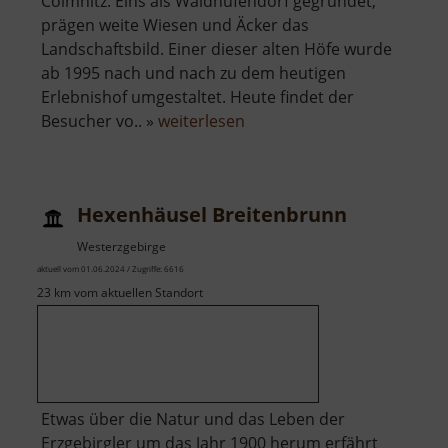
Colmnitz. Eins als Waldhufendorf gegründet,
prägen weite Wiesen und Äcker das
Landschaftsbild. Einer dieser alten Höfe wurde
ab 1995 nach und nach zu dem heutigen
Erlebnishof umgestaltet. Heute findet der
über
Besucher vo.. »
weiterlesen
Naturerlebnishof
Weidegut
Colmnitz
Hexenhäusel Breitenbrunn
Westerzgebirge
aktuell vom 01.06.2024 / Zugriffe: 6616
23 km vom aktuellen Standort
Etwas über die Natur und das Leben der
Erzgebirgler um das Jahr 1900 herum erfährt