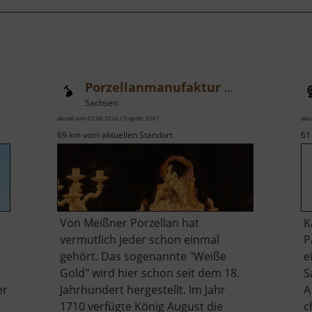
Porzellanmanufaktur Meißen
Sachsen
aktuell vom 02.06.2026 / Zugriffe: 3567
aktu
69 km vom aktuellen Standort
61
Von Meißner Porzellan hat
K
vermutlich jeder schon einmal
P
gehört. Das sogenannte "Weiße
e
Gold" wird hier schon seit dem 18.
S
er
Jahrhundert hergestellt. Im Jahr
A
1710 verfügte König August die
c