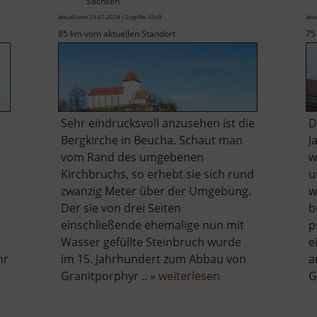
Sachsen
aktuell vom 23.07.2024 / Zugriffe: 4349
aktu
85 km vom aktuellen Standort
75
Sehr eindrucksvoll anzusehen ist die
D
Bergkirche in Beucha. Schaut man
J
vom Rand des umgebenen
w
Kirchbruchs, so erhebt sie sich rund
u
zwanzig Meter über der Umgebung.
w
Der sie von drei Seiten
b
einschließende ehemalige nun mit
p
Wasser gefüllte Steinbruch wurde
e
hr
im 15. Jahrhundert zum Abbau von
a
über
Granitporphyr .. »
weiterlesen
G
Bergkirche
Beucha