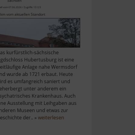
Sachsen
ell vom 07.06.2026 / Zugriffe: 15123
 km vom aktuellen Standort
as kurfürstlich-sächsische
agdschloss Hubertusburg ist eine
eitläufige Anlage nahe Wermsdorf
nd wurde ab 1721 erbaut. Heute
ird es umfangreich saniert und
eherbergt unter anderem ein
sychatrisches Krankenhaus. Auch
ine Ausstellung mit Leihgaben aus
nderen Museen und etwas zur
über
eschichte der.. »
weiterlesen
Hubertusburg