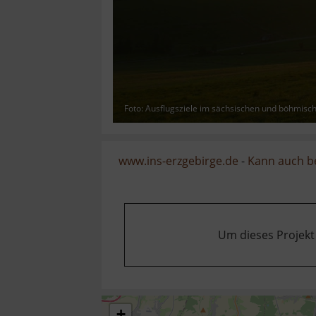
Foto: Ausflugsziele im sächsischen und böhmisc
www.ins-erzgebirge.de
-
Kann auch b
Um dieses Projekt
+