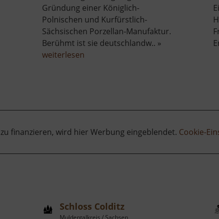
Gründung einer Königlich-
E
Polnischen und Kurfürstlich-
H
er
Sächsischen Porzellan-Manufaktur.
F
rg
Berühmt ist sie deutschlandw.. »
E
ldenstein
über
weiterlesen
Porzellanmanufaktur
Meißen
 zu finanzieren, wird hier Werbung eingeblendet.
Cookie-Ein
Schloss Colditz
Muldentalkreis / Sachsen