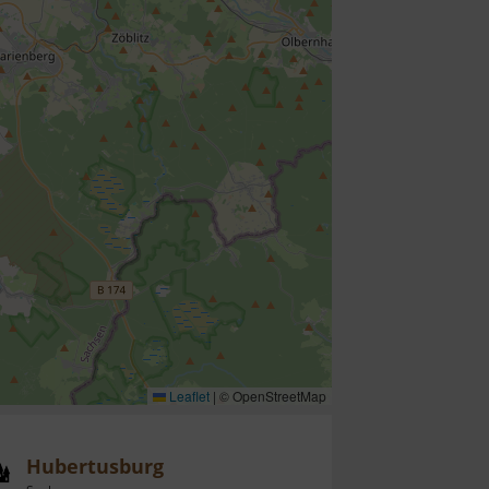
Leaflet
|
© OpenStreetMap
Hubertusburg