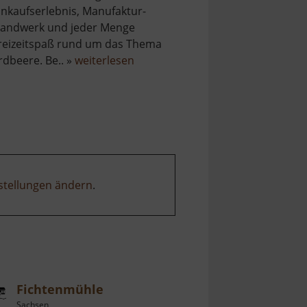
inkaufserlebnis, Manufaktur-
andwerk und jeder Menge
reizeitspaß rund um das Thema
über
rdbeere. Be.. »
weiterlesen
Karls
Erdbeerdorf
stellungen ändern
.
Fichtenmühle
Sachsen