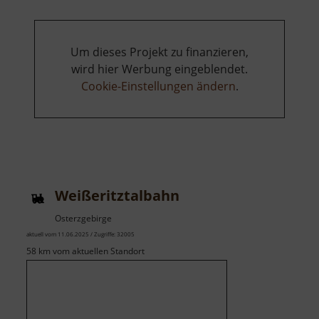
Holzsch
Um dieses Projekt zu finanzieren,
wird hier Werbung eingeblendet.
Cookie-Einstellungen ändern
.
Weißeritztalbahn
Osterzgebirge
aktuell vom 11.06.2025 / Zugriffe: 32005
58 km vom aktuellen Standort