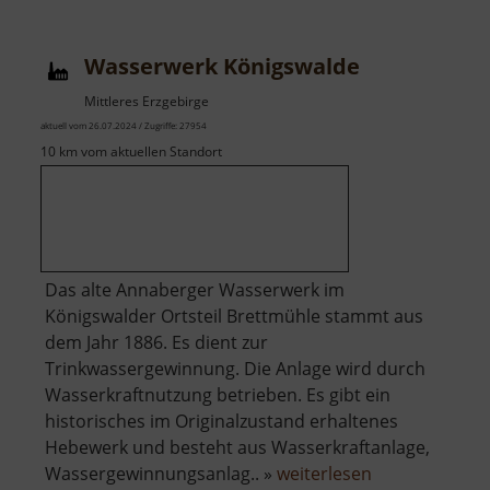
Basilika
und
Wasserwerk Königswalde
Kloster
Mittleres Erzgebirge
aktuell vom 26.07.2024 / Zugriffe: 27954
10 km vom aktuellen Standort
Das alte Annaberger Wasserwerk im
Königswalder Ortsteil Brettmühle stammt aus
dem Jahr 1886. Es dient zur
Trinkwassergewinnung. Die Anlage wird durch
Wasserkraftnutzung betrieben. Es gibt ein
historisches im Originalzustand erhaltenes
Hebewerk und besteht aus Wasserkraftanlage,
über
Wassergewinnungsanlag.. »
weiterlesen