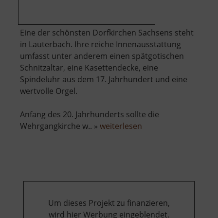
Eine der schönsten Dorfkirchen Sachsens steht
in Lauterbach. Ihre reiche Innenausstattung
umfasst unter anderem einen spätgotischen
Schnitzaltar, eine Kasettendecke, eine
Spindeluhr aus dem 17. Jahrhundert und eine
wertvolle Orgel.
Anfang des 20. Jahrhunderts sollte die
über
Wehrgangkirche w.. »
weiterlesen
Wehrkirche
in
Lauterbach
Um dieses Projekt zu finanzieren,
wird hier Werbung eingeblendet.