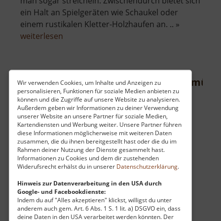
man sogar streicheln. Zwischendurch bietet sich
ein Halt an Spielgeräten wie Schaukel oder
einem rustikalen Kletter-Holzhaufen an. .. »
über
weiterlesen
Wildpark
Osterzgebirge
Wildgehege an der Mondscheinmühl
Wir verwenden Cookies, um Inhalte und Anzeigen zu
personalisieren, Funktionen für soziale Medien anbieten zu
Osterzgebirge
können und die Zugriffe auf unsere Website zu analysieren.
Außerdem geben wir Informationen zu deiner Verwendung
aktuell vom 23.07.2024 / Zugriffe: 5846
unserer Website an unsere Partner für soziale Medien,
27 km vom aktuellen Standort
Kartendiensten und Werbung weiter. Unsere Partner führen
diese Informationen möglicherweise mit weiteren Daten
zusammen, die du ihnen bereitgestellt hast oder die du im
Rahmen deiner Nutzung der Dienste gesammelt hast.
Informationen zu Cookies und dem dir zustehenden
Widerufsrecht erhälst du in unserer
Datenschutzerklärung
.
Die Gegend um die Mondscheinmühle in
Hinweis zur Datenverarbeitung in den USA durch
Google- und Facebookdienste:
Breitenau bei Oederan bietet sich gut für
Indem du auf "Alles akzeptieren" klickst, willigst du unter
Wanderungen an. Aber nicht nur die nahe
anderem auch gem. Art. 6 Abs. 1 S. 1 lit. a) DSGVO ein, dass
deine Daten in den USA verarbeitet werden könnten. Der
Hetzdorfer Schweiz laden zum Verweilen ein,