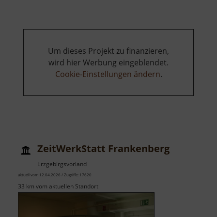
Boží
Dar
Um dieses Projekt zu finanzieren,
wird hier Werbung eingeblendet.
Cookie-Einstellungen ändern
.
ZeitWerkStatt Frankenberg
Erzgebirgsvorland
aktuell vom 12.04.2026 / Zugriffe: 17620
33 km vom aktuellen Standort