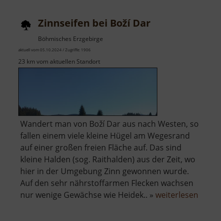
Grünhain
Zinnseifen bei Boží Dar
Böhmisches Erzgebirge
aktuell vom 05.10.2024 / Zugriffe: 1906
23 km vom aktuellen Standort
Wandert man von Boží Dar aus nach Westen, so
fallen einem viele kleine Hügel am Wegesrand
auf einer großen freien Fläche auf. Das sind
kleine Halden (sog. Raithalden) aus der Zeit, wo
hier in der Umgebung Zinn gewonnen wurde.
Auf den sehr nährstoffarmen Flecken wachsen
über
nur wenige Gewächse wie Heidek.. »
weiterlesen
Zinnse
bei