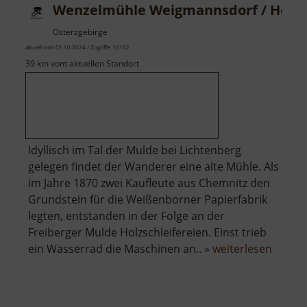
Wenzelmühle Weigmannsdorf / Holzsc
Osterzgebirge
aktuell vom 01.10.2024 / Zugriffe: 16162
39 km vom aktuellen Standort
Idyllisch im Tal der Mulde bei Lichtenberg
gelegen findet der Wanderer eine alte Mühle. Als
im Jahre 1870 zwei Kaufleute aus Chemnitz den
Grundstein für die Weißenborner Papierfabrik
legten, entstanden in der Folge an der
Freiberger Mulde Holzschleifereien. Einst trieb
über
ein Wasserrad die Maschinen an.. »
weiterlesen
Wenze
Weigm
/