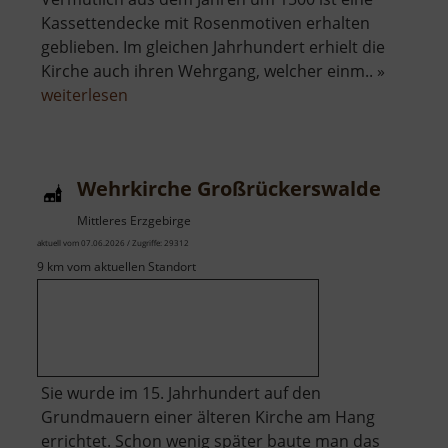
Kassettendecke mit Rosenmotiven erhalten
geblieben. Im gleichen Jahrhundert erhielt die
Kirche auch ihren Wehrgang, welcher einm.. »
über
weiterlesen
Wehrkirche
in
Dörnthal
Wehrkirche Großrückerswalde
Mittleres Erzgebirge
aktuell vom 07.06.2026 / Zugriffe: 29312
9 km vom aktuellen Standort
Sie wurde im 15. Jahrhundert auf den
Grundmauern einer älteren Kirche am Hang
errichtet. Schon wenig später baute man das