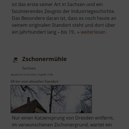
ist das erste seiner Art in Sachsen und ein
faszinierendes Zeugnis der Industriegeschichte.
Das Besondere daran ist, dass es noch heute an
seinem originalen Standort steht und dort über
über
ein Jahrhundert lang – bis 19.. »
weiterlesen
Zylinderge
Muldenhüt
Zschonermühle
Sachsen
aktuell vom 26.04.2026 / Zugriffe: 3188
68 km vom aktuellen Standort
Nur einen Katzensprung von Dresden entfernt,
im verwunschenen Zschonergrund, wartet ein