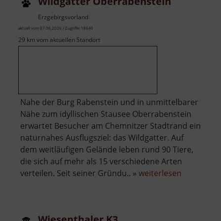
Wildgatter Oberrabenstein
Erzgebirgsvorland
aktuell vom 07.06.2026 / Zugriffe: 18640
29 km vom aktuellen Standort
Nahe der Burg Rabenstein und in unmittelbarer
Nähe zum idyllischen Stausee Oberrabenstein
erwartet Besucher am Chemnitzer Stadtrand ein
naturnahes Ausflugsziel: das Wildgatter. Auf
dem weitläufigen Gelände leben rund 90 Tiere,
die sich auf mehr als 15 verschiedene Arten
über
verteilen. Seit seiner Gründu.. »
weiterlesen
Wildgatter
Oberraben
Wiesenthaler K3