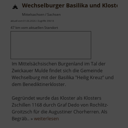
Wechselburger Basilika und Kloster
Mittelsachsen / Sachsen
aktuell vom 01.06.2026 / Zugriffe: 39618
47 km vom aktuellen Standort
Im Mittelsächsischen Burgenland im Tal der
Zwickauer Mulde findet sich die Gemeinde
Wechselburg mit der Basilika "Heilig Kreuz" und
dem Benediktinerkloster.
Gegründet wurde das Kloster als Klosters
Zschillen 1168 durch Graf Dedo von Rochlitz-
Groitzsch für die Augustiner Chorherren. Als
über
Begräb.. »
weiterlesen
Wechselburger