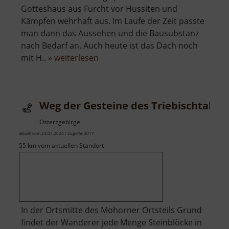
Gotteshaus aus Furcht vor Hussiten und
Kämpfen wehrhaft aus. Im Laufe der Zeit passte
man dann das Aussehen und die Bausubstanz
nach Bedarf an. Auch heute ist das Dach noch
über
mit H.. »
weiterlesen
Wehrkirche
Großrückerswalde
Weg der Gesteine des Triebischtals
Osterzgebirge
aktuell vom 23.07.2024 / Zugriffe: 3017
55 km vom aktuellen Standort
In der Ortsmitte des Mohorner Ortsteils Grund
findet der Wanderer jede Menge Steinblöcke in