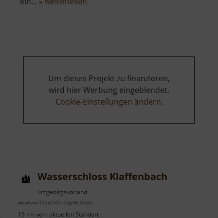
über
ein... »
weiterlesen
Wasserturm
Siebenlehn
Um dieses Projekt zu finanzieren,
wird hier Werbung eingeblendet.
Cookie-Einstellungen ändern
.
Wasserschloss Klaffenbach
Erzgebirgsvorland
aktuell vom 12.04.2026 / Zugriffe: 57690
19 km vom aktuellen Standort