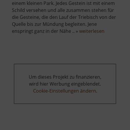
einem kleinen Park. Jedes Gestein ist mit einem
Schild versehen und alle zusammen stehen für
die Gesteine, die den Lauf der Triebisch von der
Quelle bis zur Mündung begleiten. Jene
über
enspringt ganz in der Nähe .. »
weiterlesen
Weg
der
Gesteine
des
Triebischtal
Um dieses Projekt zu finanzieren,
wird hier Werbung eingeblendet.
Cookie-Einstellungen ändern
.