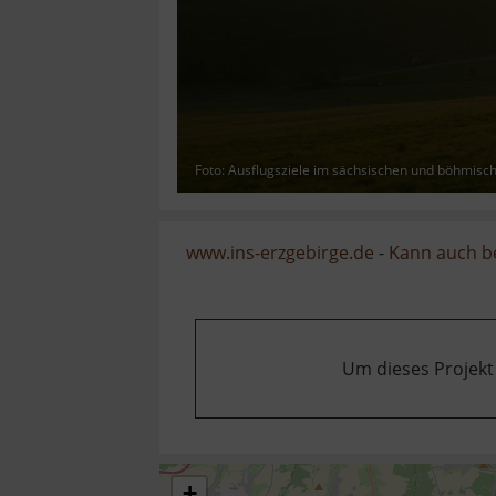
Foto: Ausflugsziele im sächsischen und böhmisc
www.ins-erzgebirge.de
-
Kann auch b
Um dieses Projekt
+