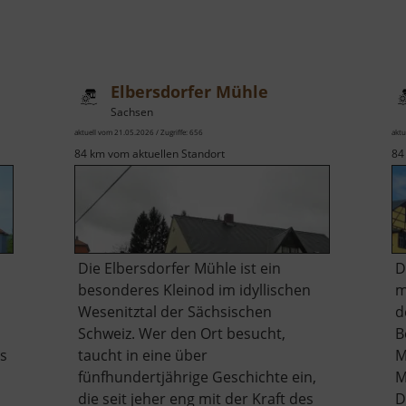
Elbersdorfer Mühle
Sachsen
aktuell vom 21.05.2026 / Zugriffe: 656
aktu
84 km vom aktuellen Standort
84
Die Elbersdorfer Mühle ist ein
D
besonderes Kleinod im idyllischen
m
Wesenitztal der Sächsischen
d
Schweiz. Wer den Ort besucht,
B
ls
taucht in eine über
M
fünfhundertjährige Geschichte ein,
M
die seit jeher eng mit der Kraft des
D