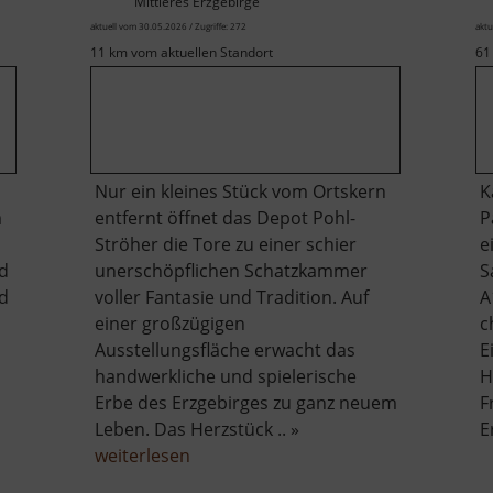
Mittleres Erzgebirge
aktuell vom 30.05.2026 / Zugriffe: 272
aktu
11 km vom aktuellen Standort
61
Nur ein kleines Stück vom Ortskern
K
m
entfernt öffnet das Depot Pohl-
P
Ströher die Tore zu einer schier
e
d
unerschöpflichen Schatzkammer
S
d
voller Fantasie und Tradition. Auf
A
einer großzügigen
c
Ausstellungsfläche erwacht das
E
handwerkliche und spielerische
H
Erbe des Erzgebirges zu ganz neuem
F
Leben. Das Herzstück .. »
E
über
weiterlesen
Depot