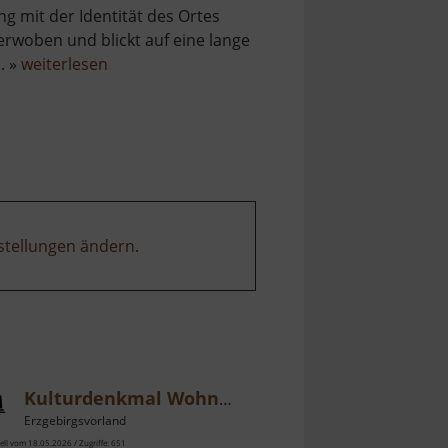
ng mit der Identität des Ortes
erwoben und blickt auf eine lange
über
.. »
weiterlesen
Porschendorfer
Mühle
stellungen ändern
.
Kulturdenkmal Wohnmühle Schmidt-Rottluff
Erzgebirgsvorland
ell vom 18.05.2026 / Zugriffe: 651