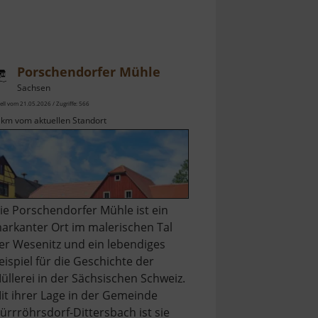
Porschendorfer Mühle
Sachsen
ell vom 21.05.2026 / Zugriffe: 566
 km vom aktuellen Standort
ie Porschendorfer Mühle ist ein
arkanter Ort im malerischen Tal
er Wesenitz und ein lebendiges
eispiel für die Geschichte der
üllerei in der Sächsischen Schweiz.
it ihrer Lage in der Gemeinde
ürrröhrsdorf-Dittersbach ist sie