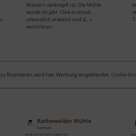
Wassers verknüpft ist. Die Mühle
e
wurde im Jahr 1564 erstmals
v
über
en
urkundlich erwähnt und d.. »
T
Schloßmühle
über
weiterlesen
Radeberg
Elbersdorfer
Mühle
 zu finanzieren, wird hier Werbung eingeblendet.
Cookie-Ein
Rathewalder Mühle
Sachsen
aktuell vom 18.05.2026 / Zugriffe: 636
aktu