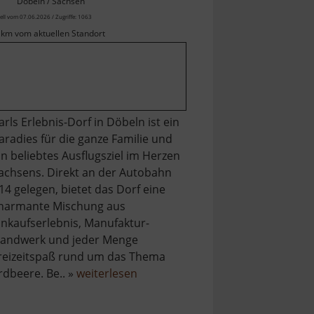
Döbeln / Sachsen
ell vom 07.06.2026 / Zugriffe: 1063
 km vom aktuellen Standort
arls Erlebnis-Dorf in Döbeln ist ein
aradies für die ganze Familie und
in beliebtes Ausflugsziel im Herzen
achsens. Direkt an der Autobahn
14 gelegen, bietet das Dorf eine
harmante Mischung aus
inkaufserlebnis, Manufaktur-
andwerk und jeder Menge
reizeitspaß rund um das Thema
über
rdbeere. Be.. »
weiterlesen
Karls
Erdbeerdorf