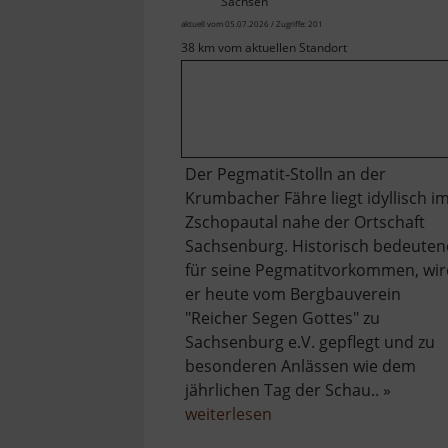
Sachsen
aktuell vom 05.07.2026 / Zugriffe: 201
38 km vom aktuellen Standort
Der Pegmatit-Stolln an der
Krumbacher Fähre liegt idyllisch i
Zschopautal nahe der Ortschaft
Sachsenburg. Historisch bedeuten
für seine Pegmatitvorkommen, wir
er heute vom Bergbauverein
"Reicher Segen Gottes" zu
Sachsenburg e.V. gepflegt und zu
besonderen Anlässen wie dem
jährlichen Tag der Schau.. »
über
weiterlesen
Pegmatit