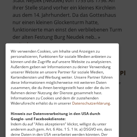
Stadt Nejdek (Neudek) von 1755 bis 1756. An
ihrer Stelle stand vorher ein kleines Kirchlein
aus dem 14. Jahrhundert. Da das Gotteshaus
nur einen kleinen Glockenturm hatte,
funktionierte man einst den verbliebenen Turm
der alten Festung Burg Neudek neb.. »
über
weiterlesen
Dekanalkirche
Wir verwenden Cookies, um Inhalte und Anzeigen zu
personalisieren, Funktionen für soziale Medien anbieten zu
St.
können und die Zugriffe auf unsere Website zu analysieren.
Martin
Außerdem geben wir Informationen zu deiner Verwendung
Kirche St. Laurentius Bergstadt Platt
unserer Website an unsere Partner für soziale Medien,
Kartendiensten und Werbung weiter. Unsere Partner führen
diese Informationen möglicherweise mit weiteren Daten
Kostel sv. Vavřince Horní Blatná / Böhmisches Erzgebirge
zusammen, die du ihnen bereitgestellt hast oder die du im
aktuell vom 23.07.2024 / Zugriffe: 989
Rahmen deiner Nutzung der Dienste gesammelt hast.
29 km vom aktuellen Standort
Informationen zu Cookies und dem dir zustehenden
Widerufsrecht erhälst du in unserer
Datenschutzerklärung
.
Hinweis zur Datenverarbeitung in den USA durch
Google- und Facebookdienste:
Indem du auf "Alles akzeptieren" klickst, willigst du unter
anderem auch gem. Art. 6 Abs. 1 S. 1 lit. a) DSGVO ein, dass
deine Daten in den USA verarbeitet werden könnten. Der
Die Kirche in Horní Blatná (Bergstadt Platten)