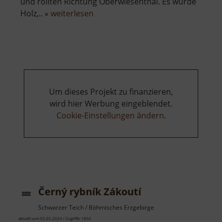
und rollten Richtung Oberwiesenthal. Es wurde
über
Holz,.. »
weiterlesen
Rollwagengrube
am
Bahnhof
Cranzahl
Um dieses Projekt zu finanzieren,
wird hier Werbung eingeblendet.
Cookie-Einstellungen ändern
.
Černý rybník Zákoutí
Schwarzer Teich / Böhmisches Erzgebirge
aktuell vom 05.05.2024 / Zugriffe: 1856