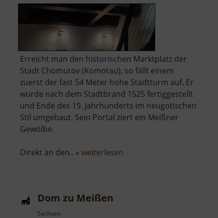
Erreicht man den historischen Marktplatz der
Stadt Chomutov (Komotau), so fällt einem
zuerst der fast 54 Meter hohe Stadtturm auf. Er
wurde nach dem Stadtbrand 1525 fertiggestellt
und Ende des 19. Jahrhunderts im neugotischen
Stil umgebaut. Sein Portal ziert ein Meißner
Gewölbe.
über
Direkt an den.. »
weiterlesen
Městská
věž
a
Dom zu Meißen
kostel
Nanebevzetí
Sachsen