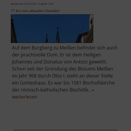
Panny
aktuell vom 03.05.2026 / Zugriffe: 1442
Marie
71 km vom aktuellen Standort
Auf dem Burgberg zu Meißen befindet sich auch
der prachtvolle Dom. Er ist dem Heiligen
Johannes und Donatus von Arezzo geweiht.
Schon seit der Gründung des Bistums Meißen
im Jahr 968 durch Otto I. steht an dieser Stelle
ein Gotteshaus. Es war bis 1581 Bischofskirche
der römisch-katholischen Bischöfe.. »
über
weiterlesen
Dom
zu
Meißen