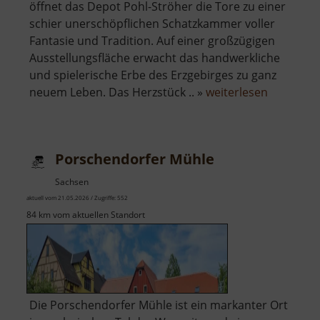
öffnet das Depot Pohl-Ströher die Tore zu einer
schier unerschöpflichen Schatzkammer voller
Fantasie und Tradition. Auf einer großzügigen
Ausstellungsfläche erwacht das handwerkliche
und spielerische Erbe des Erzgebirges zu ganz
über
neuem Leben. Das Herzstück .. »
weiterlesen
Depot
Pöhl-
Ströher
Porschendorfer Mühle
Sachsen
aktuell vom 21.05.2026 / Zugriffe: 552
84 km vom aktuellen Standort
Die Porschendorfer Mühle ist ein markanter Ort