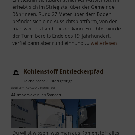
erhebt sich im Striegistal über der Gemeinde
Böhringen. Rund 27 Meter über dem Boden
befindet sich eine Aussichtsplattform, von der
man weit ins Land blicken kann. Errichtet wurde
der Turm bereits Ende des 19. Jahrhundert,
über
verfiel dann aber rund einhund.. »
weiterlesen
Aussich
Striegis
Kohlenstoff Entdeckerpfad
Reiche Zeche / Osterzgebirge
aktuell vom 14.07.2024 / Zugriffe: 1665
44 km vom aktuellen Standort
Du willst wissen, was man aus Kohlenstoff alles