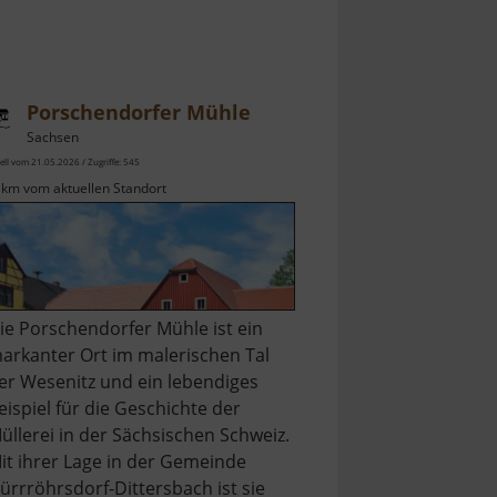
Porschendorfer Mühle
Sachsen
ell vom 21.05.2026 / Zugriffe: 545
 km vom aktuellen Standort
ie Porschendorfer Mühle ist ein
arkanter Ort im malerischen Tal
er Wesenitz und ein lebendiges
eispiel für die Geschichte der
üllerei in der Sächsischen Schweiz.
it ihrer Lage in der Gemeinde
ürrröhrsdorf-Dittersbach ist sie