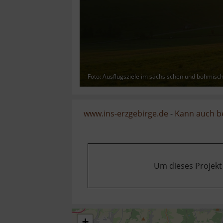
Foto: Ausflugsziele im sächsischen und böhmisc
www.ins-erzgebirge.de
-
Kann auch b
Um dieses Projekt
+