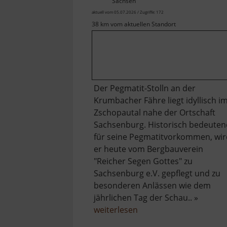
Sachsen
aktuell vom 05.07.2026 / Zugriffe: 172
38 km vom aktuellen Standort
Der Pegmatit-Stolln an der
Krumbacher Fähre liegt idyllisch i
Zschopautal nahe der Ortschaft
Sachsenburg. Historisch bedeuten
für seine Pegmatitvorkommen, wir
er heute vom Bergbauverein
"Reicher Segen Gottes" zu
Sachsenburg e.V. gepflegt und zu
besonderen Anlässen wie dem
jährlichen Tag der Schau.. »
über
weiterlesen
Pegmatit