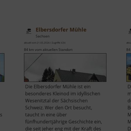
Elbersdorfer Mühle
Sachsen
aktuell vom 21.05.2026 / Zugriffe: 634
aktu
84 km vom aktuellen Standort
84
Die Elbersdorfer Mühle ist ein
D
besonderes Kleinod im idyllischen
m
Wesenitztal der Sächsischen
d
Schweiz. Wer den Ort besucht,
B
ls
taucht in eine über
M
fünfhundertjährige Geschichte ein,
M
die seit jeher eng mit der Kraft des
D