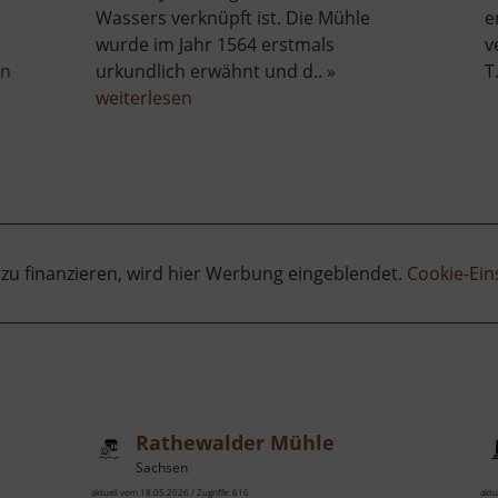
Wassers verknüpft ist. Die Mühle
e
wurde im Jahr 1564 erstmals
v
über
en
urkundlich erwähnt und d.. »
T
Schloßmühle
über
weiterlesen
Radeberg
Elbersdorfer
Mühle
 zu finanzieren, wird hier Werbung eingeblendet.
Cookie-Ein
Rathewalder Mühle
Sachsen
aktuell vom 18.05.2026 / Zugriffe: 616
aktu