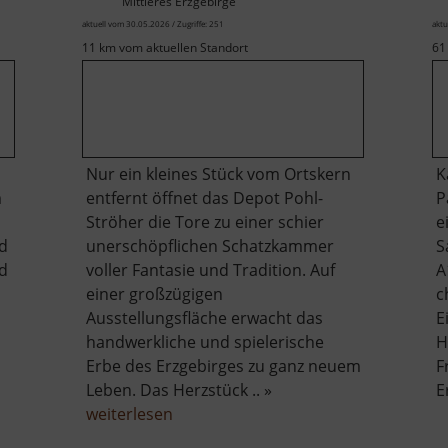
Mittleres Erzgebirge
aktuell vom 30.05.2026 / Zugriffe: 251
aktu
11 km vom aktuellen Standort
61
Nur ein kleines Stück vom Ortskern
K
m
entfernt öffnet das Depot Pohl-
P
Ströher die Tore zu einer schier
e
d
unerschöpflichen Schatzkammer
S
d
voller Fantasie und Tradition. Auf
A
einer großzügigen
c
Ausstellungsfläche erwacht das
E
handwerkliche und spielerische
H
Erbe des Erzgebirges zu ganz neuem
F
Leben. Das Herzstück .. »
E
über
weiterlesen
Depot