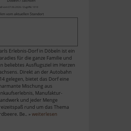
Döbeln / Sachsen
ell vom 07.06.2026 / Zugriffe: 1010
 km vom aktuellen Standort
arls Erlebnis-Dorf in Döbeln ist ein
aradies für die ganze Familie und
in beliebtes Ausflugsziel im Herzen
achsens. Direkt an der Autobahn
14 gelegen, bietet das Dorf eine
harmante Mischung aus
inkaufserlebnis, Manufaktur-
andwerk und jeder Menge
reizeitspaß rund um das Thema
über
rdbeere. Be.. »
weiterlesen
Karls
Erdbeerdorf