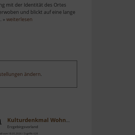
ng mit der Identität des Ortes
erwoben und blickt auf eine lange
über
.. »
weiterlesen
Porschendorfer
Mühle
stellungen ändern
.
Kulturdenkmal Wohnmühle Schmidt-Rottluff
Erzgebirgsvorland
ell vom 18.05.2026 / Zugriffe: 628