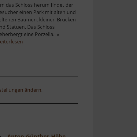
m das Schloss herum findet der
esucher einen Park mit alten und
eltenen Bäumen, kleinen Brücken
nd Statuen. Das Schloss
eherbergt eine Porzella.. »
über
eiterlesen
Schloss
Klösterle
stellungen ändern
.
Anton-Günther-Höhe