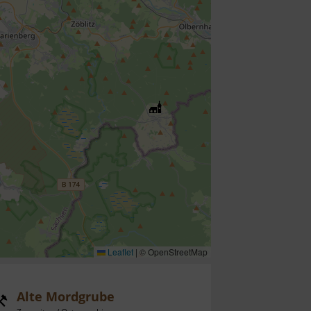
Leaflet
|
© OpenStreetMap
Alte Mordgrube