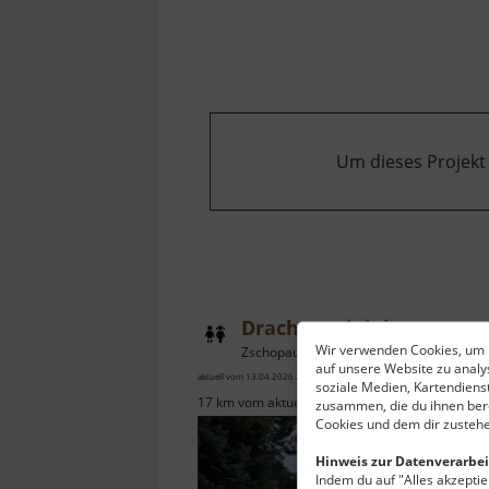
Burg
Stein
Um dieses Projekt
Drachenspielplatz
Wir verwenden Cookies, um I
Zschopau / Mittleres Erzgebirge
auf unsere Website zu anal
aktuell vom 13.04.2026 / Zugriffe: 7305
soziale Medien, Kartendiens
17 km vom aktuellen Standort
zusammen, die du ihnen bere
Cookies und dem dir zustehe
Hinweis zur Datenverarbei
Indem du auf "Alles akzeptier