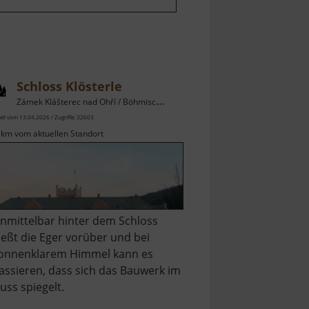
Schloss Klösterle
Zámek Klášterec nad Ohří / Böhmisches Erzgebirge
ell vom 13.04.2026 / Zugriffe: 32603
 km vom aktuellen Standort
nmittelbar hinter dem Schloss
ließt die Eger vorüber und bei
onnenklarem Himmel kann es
assieren, dass sich das Bauwerk im
luss spiegelt.