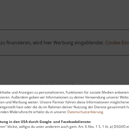
 zu finanzieren, wird hier Werbung eingeblendet.
Cookie-Ein
Spielplatz an der Lessingstraße
nhalte und Anzeigen zu personalisieren, Funktionen für soziale Medien anbieten
Zschopau / Mittleres Erzgebirge
ysieren. Außerdem geben wir Informationen zu deiner Verwendung unserer Websi
aktuell vom 26.04.2026 / Zugriffe: 8392
aktu
ten und Werbung weiter. Unsere Partner führen diese Informationen möglicherw
16 km vom aktuellen Standort
37
itgestellt hast oder die du im Rahmen deiner Nutzung der Dienste gesammelt ha
nden Widerufsrecht erhälst du in unserer
Datenschutzerklärung
.
tung in den USA durch Google- und Facebookdienste:
en" klickst, willigst du unter anderem auch gem. Art. 6 Abs. 1 S. 1 lit. a) DSGVO 