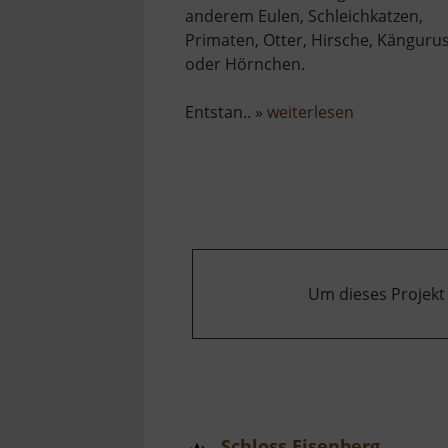
anderem Eulen, Schleichkatzen,
Primaten, Otter, Hirsche, Känguru
oder Hörnchen.
über
Entstan.. »
weiterlesen
Tiergarten
Aue
Um dieses Projekt
Schloss Eisenberg