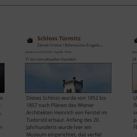
Schloss Türmitz
Zámek Trmice / Böhmisches Erzgebirge
aktuell vom 07.06.2026 / Zugriffe: 10546
aktu
71 km vom aktuellen Standort
28
oo
Dieses Schloss wurde von 1852 bis
U
.
1857 nach Plänen des Wiener
f
,
Architekten Heinrich von Ferstel im
s
Tudorstil erbaut. Anfang des 20.
p
n
Jahrhunderts wurde hier ein
F
Museum eingerichtet, das verfiel