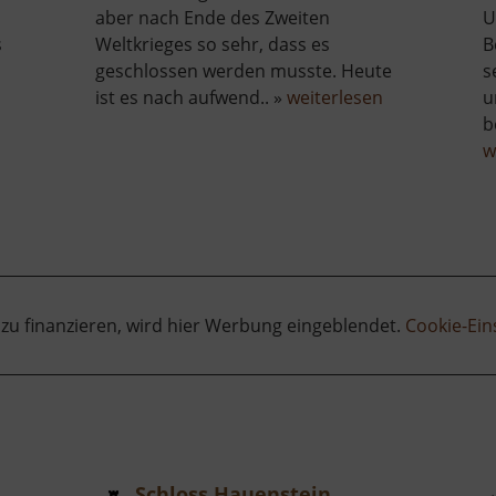
aber nach Ende des Zweiten
U
s
Weltkrieges so sehr, dass es
B
geschlossen werden musste. Heute
s
über
ist es nach aufwend.. »
weiterlesen
u
Schloss
b
Türmitz
w
 zu finanzieren, wird hier Werbung eingeblendet.
Cookie-Ein
Schloss Hauenstein