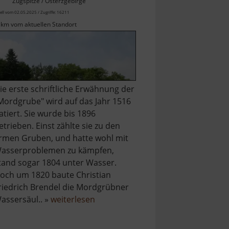
Zugspitze / Osterzgebirge
ell vom 02.05.2025 / Zugriffe: 16211
 km vom aktuellen Standort
ie erste schriftliche Erwähnung der
Mordgrube" wird auf das Jahr 1516
atiert. Sie wurde bis 1896
etrieben. Einst zählte sie zu den
rmen Gruben, und hatte wohl mit
asserproblemen zu kämpfen,
tand sogar 1804 unter Wasser.
och um 1820 baute Christian
riedrich Brendel die Mordgrübner
über
assersäul.. »
weiterlesen
Alte
Mordgrube