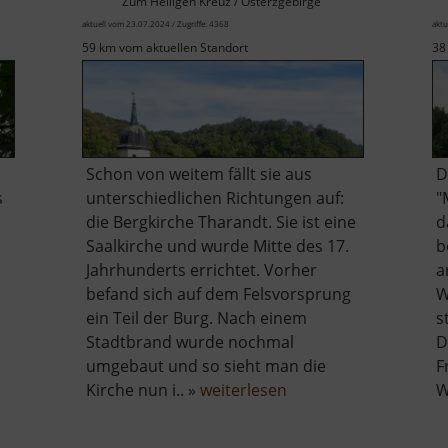
Zum Heiligen Kreuz / Osterzgebirge
aktuell vom 23.07.2024 / Zugriffe: 4368
aktu
59 km vom aktuellen Standort
38
Schon von weitem fällt sie aus
D
s
unterschiedlichen Richtungen auf:
"
die Bergkirche Tharandt. Sie ist eine
d
Saalkirche und wurde Mitte des 17.
b
Jahrhunderts errichtet. Vorher
a
befand sich auf dem Felsvorsprung
W
ein Teil der Burg. Nach einem
s
Stadtbrand wurde nochmal
D
umgebaut und so sieht man die
F
über
Kirche nun i.. »
weiterlesen
W
Bergkirche
Tharandt