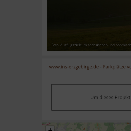
Foto: Ausflugsziele im sächsischen und böhmisc
www.ins-erzgebirge.de
-
Parkplätze 
Um dieses Projekt
+