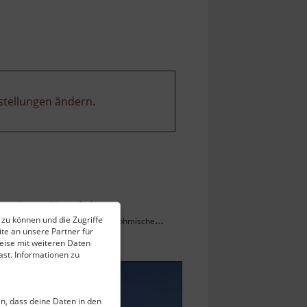
stellungen ändern
.
Burg Neudek
 zu können und die Zugriffe
Zřícenina hradu Nejdek / Böhmisches Erzgebirge
te an unsere Partner für
ell vom 23.04.2026 / Zugriffe: 3395
eise mit weiteren Daten
 km vom aktuellen Standort
st. Informationen zu
ein, dass deine Daten in den