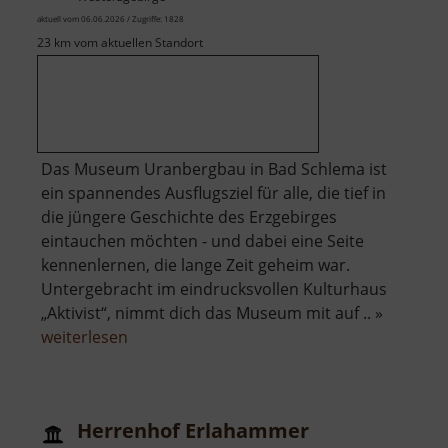
aktuell vom 06.06.2026 / Zugriffe: 1828
23 km vom aktuellen Standort
Das Museum Uranbergbau in Bad Schlema ist
ein spannendes Ausflugsziel für alle, die tief in
die jüngere Geschichte des Erzgebirges
eintauchen möchten - und dabei eine Seite
kennenlernen, die lange Zeit geheim war.
Untergebracht im eindrucksvollen Kulturhaus
„Aktivist“, nimmt dich das Museum mit auf .. »
über
weiterlesen
Museum
Uranbergbau
Herrenhof Erlahammer