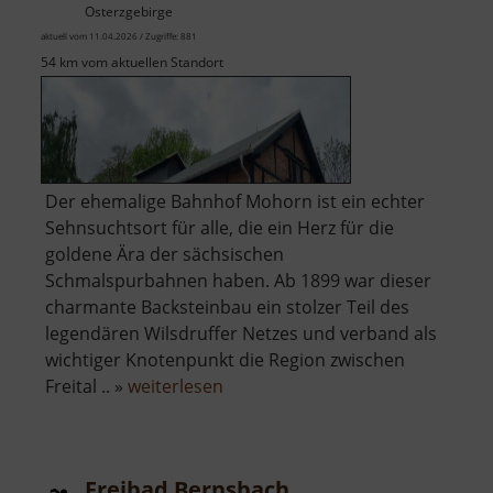
Osterzgebirge
aktuell vom 11.04.2026 / Zugriffe: 881
54 km vom aktuellen Standort
Der ehemalige Bahnhof Mohorn ist ein echter
Sehnsuchtsort für alle, die ein Herz für die
goldene Ära der sächsischen
Schmalspurbahnen haben. Ab 1899 war dieser
charmante Backsteinbau ein stolzer Teil des
legendären Wilsdruffer Netzes und verband als
wichtiger Knotenpunkt die Region zwischen
über
Freital .. »
weiterlesen
Historischer
Bahnhof
Mohorn
Freibad Bernsbach