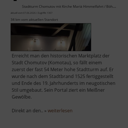
Stadtturm Chomutov mit Kirche Mariä Himmelfahrt / Böhmisches Erzgebirge
aktuell vom 07.06.2026 / Zugriffe: 1307
34 km vom aktuellen Standort
Erreicht man den historischen Marktplatz der
Stadt Chomutov (Komotau), so fällt einem
zuerst der fast 54 Meter hohe Stadtturm auf. Er
wurde nach dem Stadtbrand 1525 fertiggestellt
und Ende des 19. Jahrhunderts im neugotischen
Stil umgebaut. Sein Portal ziert ein Meißner
Gewölbe.
über
Direkt an den.. »
weiterlesen
Městská
věž