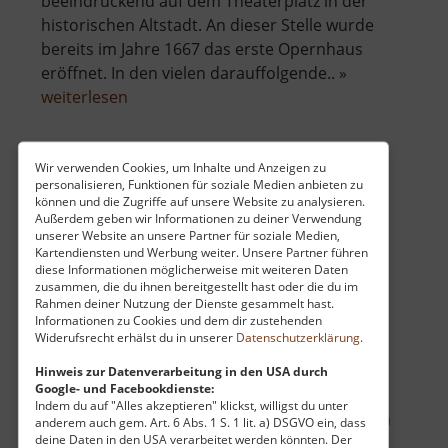
beeindruckend auf dem Theaterplatz in der
historischen Altstadt. An dieser Stelle wurde
bereits im Jahre 1667 das erste Opernhaus
eröffnet. In den vielen darauffolgende.. »
über
weiterlesen
Semperoper
Dresden
Wir verwenden Cookies, um Inhalte und Anzeigen zu
personalisieren, Funktionen für soziale Medien anbieten zu
Stadttheater Chomutov
können und die Zugriffe auf unsere Website zu analysieren.
Außerdem geben wir Informationen zu deiner Verwendung
Böhmisches Erzgebirge
unserer Website an unsere Partner für soziale Medien,
aktuell vom 07.06.2026 / Zugriffe: 2001
Kartendiensten und Werbung weiter. Unsere Partner führen
34 km vom aktuellen Standort
diese Informationen möglicherweise mit weiteren Daten
zusammen, die du ihnen bereitgestellt hast oder die du im
Rahmen deiner Nutzung der Dienste gesammelt hast.
Informationen zu Cookies und dem dir zustehenden
Widerufsrecht erhälst du in unserer
Datenschutzerklärung
.
Hinweis zur Datenverarbeitung in den USA durch
Google- und Facebookdienste:
Direkt neben dem Stadtpark Chomutov steht
Indem du auf "Alles akzeptieren" klickst, willigst du unter
das beeindruckende Gebäude des städtischen
anderem auch gem. Art. 6 Abs. 1 S. 1 lit. a) DSGVO ein, dass
deine Daten in den USA verarbeitet werden könnten. Der
Theaters. Erbaut wurde es Anfang des 20.