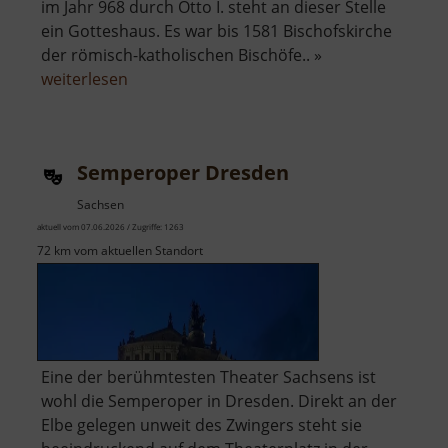
im Jahr 968 durch Otto I. steht an dieser Stelle
ein Gotteshaus. Es war bis 1581 Bischofskirche
der römisch-katholischen Bischöfe.. »
über
weiterlesen
Dom
zu
Meißen
Semperoper Dresden
Sachsen
aktuell vom 07.06.2026 / Zugriffe: 1263
72 km vom aktuellen Standort
Eine der berühmtesten Theater Sachsens ist
wohl die Semperoper in Dresden. Direkt an der
Elbe gelegen unweit des Zwingers steht sie