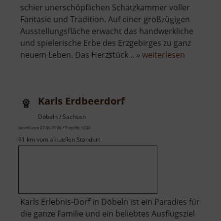
schier unerschöpflichen Schatzkammer voller
Fantasie und Tradition. Auf einer großzügigen
Ausstellungsfläche erwacht das handwerkliche
und spielerische Erbe des Erzgebirges zu ganz
über
neuem Leben. Das Herzstück .. »
weiterlesen
Depot
Pöhl-
Ströher
Karls Erdbeerdorf
Döbeln / Sachsen
aktuell vom 07.06.2026 / Zugriffe: 1038
61 km vom aktuellen Standort
Karls Erlebnis-Dorf in Döbeln ist ein Paradies für
die ganze Familie und ein beliebtes Ausflugsziel