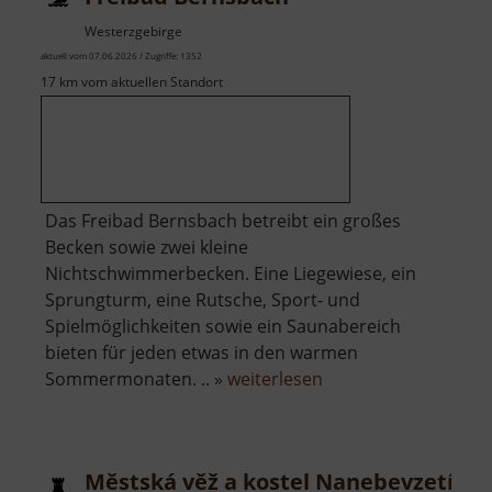
Westerzgebirge
aktuell vom 07.06.2026 / Zugriffe: 1352
17 km vom aktuellen Standort
Das Freibad Bernsbach betreibt ein großes
Becken sowie zwei kleine
Nichtschwimmerbecken. Eine Liegewiese, ein
Sprungturm, eine Rutsche, Sport- und
Spielmöglichkeiten sowie ein Saunabereich
bieten für jeden etwas in den warmen
über
Sommermonaten. .. »
weiterlesen
Freibad
Bernsbach
Městská věž a kostel Nanebevzetí Pa