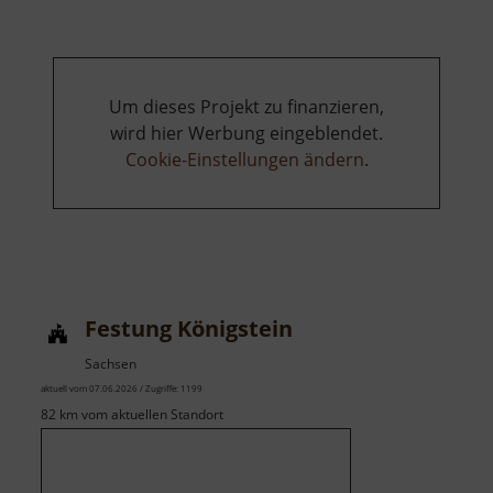
a
kostel
Nanebevzetí
Panny
Um dieses Projekt zu finanzieren,
Marie
wird hier Werbung eingeblendet.
Cookie-Einstellungen ändern
.
Festung Königstein
Sachsen
aktuell vom 07.06.2026 / Zugriffe: 1199
82 km vom aktuellen Standort