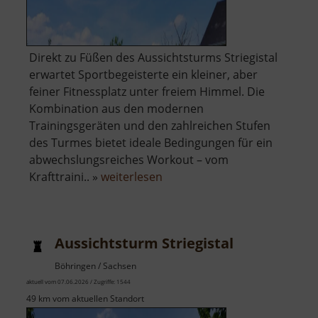
​Direkt zu Füßen des Aussichtsturms Striegistal
erwartet Sportbegeisterte ein kleiner, aber
feiner Fitnessplatz unter freiem Himmel. Die
Kombination aus den modernen
Trainingsgeräten und den zahlreichen Stufen
des Turmes bietet ideale Bedingungen für ein
abwechslungsreiches Workout – vom
über
Krafttraini.. »
weiterlesen
Fitness-
Platz
im
Aussichtsturm Striegistal
Striegistal
Böhringen / Sachsen
aktuell vom 07.06.2026 / Zugriffe: 1544
49 km vom aktuellen Standort