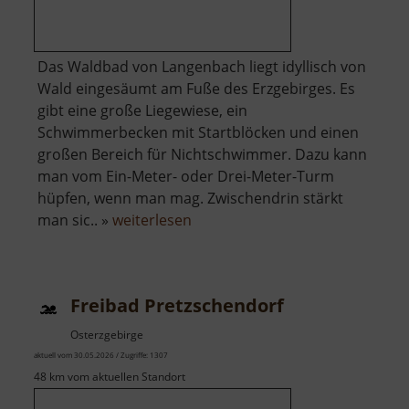
Das Waldbad von Langenbach liegt idyllisch von
Wald eingesäumt am Fuße des Erzgebirges. Es
gibt eine große Liegewiese, ein
Schwimmerbecken mit Startblöcken und einen
großen Bereich für Nichtschwimmer. Dazu kann
man vom Ein-Meter- oder Drei-Meter-Turm
hüpfen, wenn man mag. Zwischendrin stärkt
über
man sic.. »
weiterlesen
Waldbad
Langenbach
Freibad Pretzschendorf
Osterzgebirge
aktuell vom 30.05.2026 / Zugriffe: 1307
48 km vom aktuellen Standort