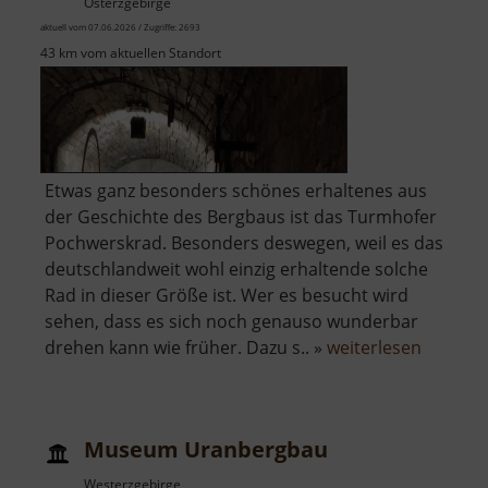
Osterzgebirge
aktuell vom 07.06.2026 / Zugriffe: 2693
43 km vom aktuellen Standort
Etwas ganz besonders schönes erhaltenes aus
der Geschichte des Bergbaus ist das Turmhofer
Pochwerskrad. Besonders deswegen, weil es das
deutschlandweit wohl einzig erhaltende solche
Rad in dieser Größe ist. Wer es besucht wird
sehen, dass es sich noch genauso wunderbar
über
drehen kann wie früher. Dazu s.. »
weiterlesen
Turmho
Pochwe
Museum Uranbergbau
Westerzgebirge