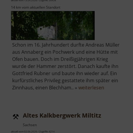
aktuell vom 13.04.2026 / Zugriffe: 26438
14 km vom aktuellen Standort
Schon im 16. Jahrhundert durfte Andreas Müller
aus Annaberg ein Pochwerk und eine Hütte mit
Ofen bauen. Doch im Dreißigjährigen Krieg
wurde der Hammer zerstört. Danach kaufte ihn
Gottfried Rubner und baute ihn wieder auf. Ein
kurfürstliches Privileg gestattete ihm später ein
über
Zinnhaus, einen Blechham.. »
weiterlesen
Alter
Schmelzofen
Altes Kalkbergwerk Miltitz
Sachsen
aktuell vom 02.06.2026 / Zugriffe: 4214