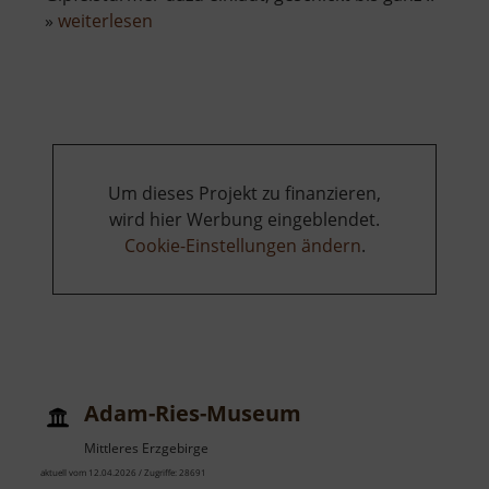
über
»
weiterlesen
Abenteuerspielplatz
Mulda
Um dieses Projekt zu finanzieren,
wird hier Werbung eingeblendet.
Cookie-Einstellungen ändern
.
Adam-Ries-Museum
Mittleres Erzgebirge
aktuell vom 12.04.2026 / Zugriffe: 28691