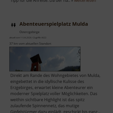
über
Tipp für die Anreise: Da der nä.. »
weiterlesen
Abenteue
am
Rochlitze
Abenteuerspielplatz Mulda
Berg
Osterzgebirge
aktuell vom 11.04.2026 / Zugriffe: 4622
37 km vom aktuellen Standort
Direkt am Rande des Wohngebietes von Mulda,
eingebettet in die idyllische Kulisse des
Erzgebirges, erwartet kleine Abenteurer ein
moderner Spielplatz voller Möglichkeiten. Das
weithin sichtbare Highlight ist das spitz
zulaufende Spinnennetz, das mutige
Gipfelstürmer dazu einlädt, geschickt bis ganz ..