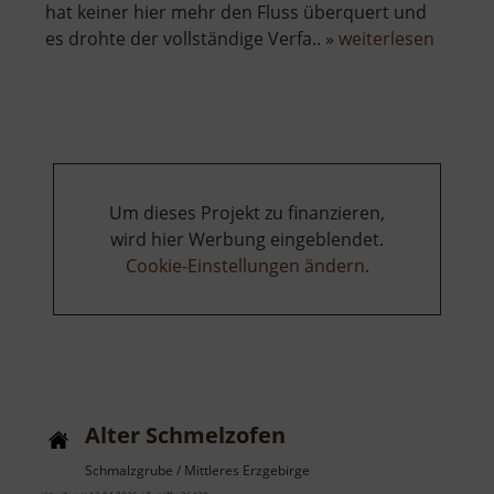
hat keiner hier mehr den Fluss überquert und
über
es drohte der vollständige Verfa.. »
weiterlesen
Alte
Zollha
Biebers
Um dieses Projekt zu finanzieren,
wird hier Werbung eingeblendet.
Cookie-Einstellungen ändern
.
Alter Schmelzofen
Schmalzgrube / Mittleres Erzgebirge