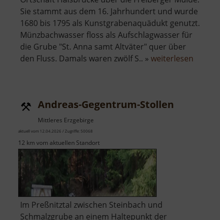
Sie stammt aus dem 16. Jahrhundert und wurde
1680 bis 1795 als Kunstgrabenaquädukt genutzt.
Münzbachwasser floss als Aufschlagwasser für
die Grube "St. Anna samt Altväter" quer über
über
den Fluss. Damals waren zwölf S.. »
weiterlesen
Altvät
Andreas-Gegentrum-Stollen
Mittleres Erzgebirge
aktuell vom 12.04.2026 / Zugriffe: 50068
12 km vom aktuellen Standort
Im Preßnitztal zwischen Steinbach und
Schmalzgrube an einem Haltepunkt der