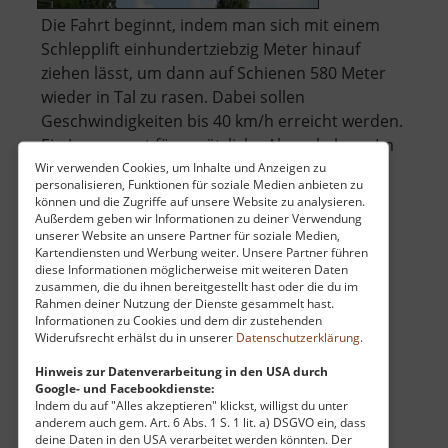
Die Fahrt beginnt, indem man sich mit einem
Schlepplift einhundertziebzig Meter hinauf
ziehen lässt, um dann auf Schienen 580 Meter
wieder in Tal zu rasen. Dabei sollen
Geschwindigkeiten bis 40 km/h erreicht werden.
Ein Jump sorgt für zusätzliche Abwechslung. Im
Sommer lädt das nahe gelegene Freibad.. »
Wir verwenden Cookies, um Inhalte und Anzeigen zu
personalisieren, Funktionen für soziale Medien anbieten zu
über
weiterlesen
können und die Zugriffe auf unsere Website zu analysieren.
Alpine-
Außerdem geben wir Informationen zu deiner Verwendung
unserer Website an unsere Partner für soziale Medien,
Coaster-
Kartendiensten und Werbung weiter. Unsere Partner führen
Bahn
diese Informationen möglicherweise mit weiteren Daten
Alte Erzwäsche Halsbrücke
Gelenau
zusammen, die du ihnen bereitgestellt hast oder die du im
Rahmen deiner Nutzung der Dienste gesammelt hast.
Osterzgebirge
Informationen zu Cookies und dem dir zustehenden
Widerufsrecht erhälst du in unserer
Datenschutzerklärung
.
aktuell vom 05.07.2026 / Zugriffe: 14721
46 km vom aktuellen Standort
Hinweis zur Datenverarbeitung in den USA durch
Google- und Facebookdienste:
Indem du auf "Alles akzeptieren" klickst, willigst du unter
anderem auch gem. Art. 6 Abs. 1 S. 1 lit. a) DSGVO ein, dass
deine Daten in den USA verarbeitet werden könnten. Der