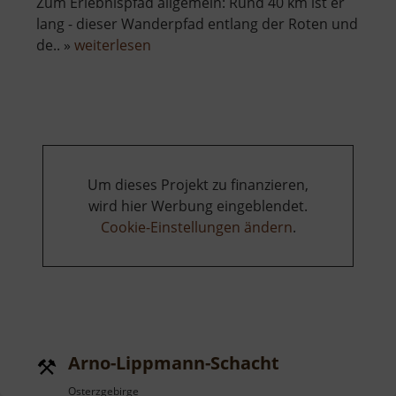
Zum Erlebnispfad allgemein: Rund 40 km ist er
lang - dieser Wanderpfad entlang der Roten und
über
de.. »
weiterlesen
Archimedische
Schraube
Um dieses Projekt zu finanzieren,
wird hier Werbung eingeblendet.
Cookie-Einstellungen ändern
.
Arno-Lippmann-Schacht
Osterzgebirge