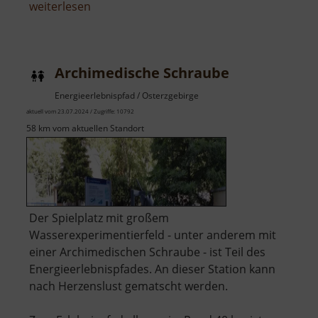
über
weiterlesen
Arboretum
und
Geopark
Archimedische Schraube
Lesná
Energieerlebnispfad / Osterzgebirge
aktuell vom 23.07.2024 / Zugriffe: 10792
58 km vom aktuellen Standort
Der Spielplatz mit großem
Wasserexperimentierfeld - unter anderem mit
einer Archimedischen Schraube - ist Teil des
Energieerlebnispfades. An dieser Station kann
nach Herzenslust gematscht werden.