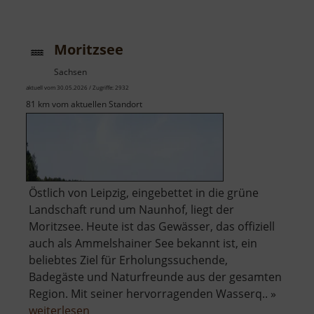
Autob
Moritzsee
Sachsen
aktuell vom 30.05.2026 / Zugriffe: 2932
81 km vom aktuellen Standort
Östlich von Leipzig, eingebettet in die grüne
Landschaft rund um Naunhof, liegt der
Moritzsee. Heute ist das Gewässer, das offiziell
auch als Ammelshainer See bekannt ist, ein
beliebtes Ziel für Erholungssuchende,
Badegäste und Naturfreunde aus der gesamten
Region. Mit seiner hervorragenden Wasserq.. »
über
weiterlesen