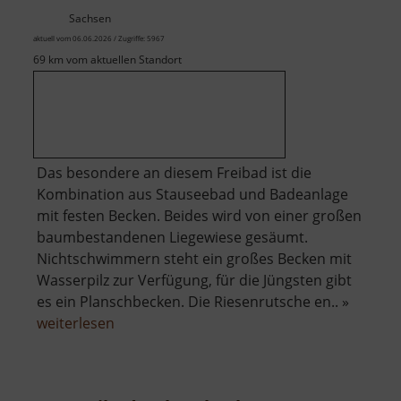
Sachsen
aktuell vom 06.06.2026 / Zugriffe: 5967
69 km vom aktuellen Standort
Das besondere an diesem Freibad ist die
Kombination aus Stauseebad und Badeanlage
mit festen Becken. Beides wird von einer großen
baumbestandenen Liegewiese gesäumt.
Nichtschwimmern steht ein großes Becken mit
Wasserpilz zur Verfügung, für die Jüngsten gibt
es ein Planschbecken. Die Riesenrutsche en.. »
über
weiterlesen
Stauseebad
Cossebaude