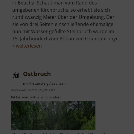
in Beucha. Schaut man vom Rand des
umgebenen Kirchbruchs, so erhebt sie sich
rund zwanzig Meter über der Umgebung. Der
sie von drei Seiten einschließende ehemalige
nun mit Wasser gefüllte Steinbruch wurde im
15. Jahrhundert zum Abbau von Granitporphyr ..
über
»
weiterlesen
Bergkirche
Beucha
Ostbruch
mit Klettersteig / Sachsen
aktuell vom 06.06.2026 / Zugriffe: 2967
84 km vom aktuellen Standort