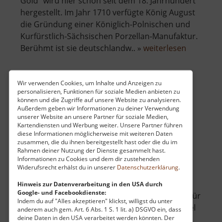
Gold" wird hier schon seit dem 18. Jahrhundert
hergestellt. Im Jahr 1710 verfügte König August
die Gründung einer Königlich-Polnischen und
Kurfürstlich-Sächsischen Porzellan-Manufaktur.
über
Berühmt ist sie deutschlandw.. »
weiterlesen
Porzella
Meißen
Wir verwenden Cookies, um Inhalte und Anzeigen zu
personalisieren, Funktionen für soziale Medien anbieten zu
Karls Erdbeerdorf
können und die Zugriffe auf unsere Website zu analysieren.
Außerdem geben wir Informationen zu deiner Verwendung
Döbeln / Sachsen
unserer Website an unsere Partner für soziale Medien,
aktuell vom 07.06.2026 / Zugriffe: 1035
Kartendiensten und Werbung weiter. Unsere Partner führen
61 km vom aktuellen Standort
diese Informationen möglicherweise mit weiteren Daten
zusammen, die du ihnen bereitgestellt hast oder die du im
Rahmen deiner Nutzung der Dienste gesammelt hast.
Informationen zu Cookies und dem dir zustehenden
Widerufsrecht erhälst du in unserer
Datenschutzerklärung
.
Hinweis zur Datenverarbeitung in den USA durch
Google- und Facebookdienste:
Karls Erlebnis-Dorf in Döbeln ist ein Paradies für
Indem du auf "Alles akzeptieren" klickst, willigst du unter
die ganze Familie und ein beliebtes Ausflugsziel
anderem auch gem. Art. 6 Abs. 1 S. 1 lit. a) DSGVO ein, dass
deine Daten in den USA verarbeitet werden könnten. Der
im Herzen Sachsens. Direkt an der Autobahn