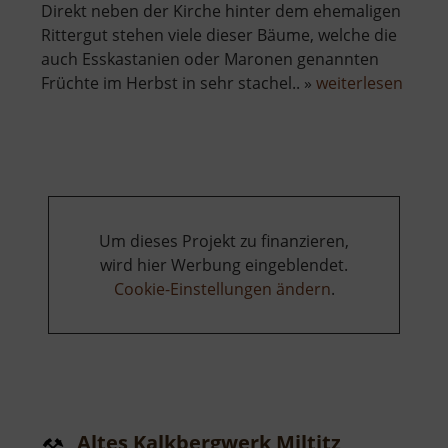
Direkt neben der Kirche hinter dem ehemaligen
Rittergut stehen viele dieser Bäume, welche die
auch Esskastanien oder Maronen genannten
über
Früchte im Herbst in sehr stachel.. »
weiterlesen
Edelk
Miltitz
Um dieses Projekt zu finanzieren,
wird hier Werbung eingeblendet.
Cookie-Einstellungen ändern
.
Altes Kalkbergwerk Miltitz