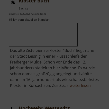
Kloster Buch
Sachsen
aktuell vom 06.06.2026 / Zugriffe: 10532
61 km vom aktuellen Standort
Das alte Zisterzienserkloster "Buch" liegt nahe
der Stadt Leisnig in einer Flussschleife der
Freiberger Mulde. Schon vor Ende des 12.
Jahrhunderts siedelten hier Mönche. Es wurde
schon damals großzügig angelegt und zählte
dann im 16. Jahrhundert als wirtschaftsstärkstes
über
Kloster in Kursachsen. Zur Ze.. »
weiterlesen
Kloster
Buch
Hochwehr Westewitz