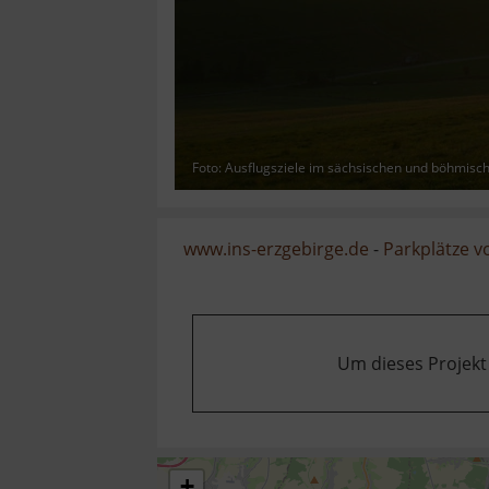
Foto: Ausflugsziele im sächsischen und böhmisc
www.ins-erzgebirge.de
-
Parkplätze 
Um dieses Projekt
+