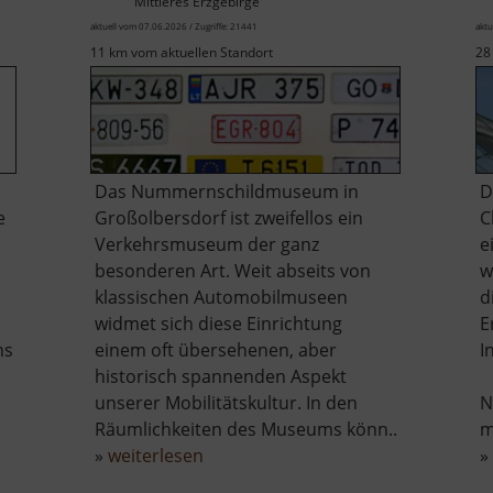
Mittleres Erzgebirge
aktuell vom 07.06.2026 / Zugriffe: 21441
aktu
11 km vom aktuellen Standort
28
Das Nummernschildmuseum in
D
e
Großolbersdorf ist zweifellos ein
C
Verkehrsmuseum der ganz
e
besonderen Art. Weit abseits von
w
klassischen Automobilmuseen
d
widmet sich diese Einrichtung
E
ns
einem oft übersehenen, aber
I
r
historisch spannenden Aspekt
nerei
unserer Mobilitätskultur. In den
N
nstein
Räumlichkeiten des Museums könn..
m
über
»
weiterlesen
»
Nummernschildmuseum