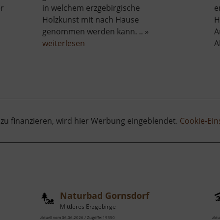
er
in welchem erzgebirgische
e
Holzkunst mit nach Hause
H
genommen werden kann. .. »
A
über
weiterlesen
A
Räuchermann
ge
Museum
 zu finanzieren, wird hier Werbung eingeblendet.
Cookie-Ein
Naturbad Gornsdorf
Mittleres Erzgebirge
aktuell vom 06.06.2026 / Zugriffe: 19350
aktu