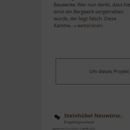
Bauwerke. Wer nun denkt, dass hi
einst ein Bergwerk vorgetrieben
wurde, der liegt falsch. Diese
über
Kamme.. »
weiterlesen
Chemnitzer
Gewölbegän
Um dieses Projekt
Steinhübel Neuwürschnitz mit Waldbühne
Erzgebirgsvorland
aktuell vom 23.04.2026 / Zugriffe: 2263