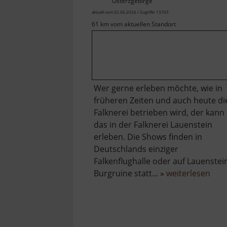
Osterzgebirge
aktuell vom 02.06.2026 / Zugriffe: 13705
61 km vom aktuellen Standort
Wer gerne erleben möchte, wie in
früheren Zeiten und auch heute di
Falknerei betrieben wird, der kann
das in der Falknerei Lauenstein
erleben. Die Shows finden in
Deutschlands einziger
Falkenflughalle oder auf Lauenstei
übe
Burgruine statt... »
weiterlesen
Falk
Laue