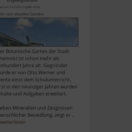
Erzgebirgsvorland
ell vom 12.05.2024 / Zugriffe: 29508
 km vom aktuellen Standort
er Botanische Garten der Stadt
hemnitz ist schon mehr als
inhundert Jahre alt. Gegründet
urde er von Otto Werner und
iente einst dem Schulunterricht.
rst in den neunziger Jahren wurden
nhalte und Aufgaben erweitert.
eben Mineralien und Zeugnissen
enschlicher Besiedlung, zeigt er ..
über
weiterlesen
Botanischer