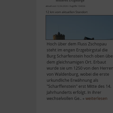
Mittleres Erzgebirge
aktuell vom 12.04.2026 / Zugriffe: 134024
12 km vom aktuellen Standort
Hoch über dem Fluss Zschopau
steht im engen Erzgebirgstal die
Burg Scharfenstein hoch oben übe
dem gleichnamigen Ort. Erbaut
wurde sie um 1250 von den Herre
von Waldenburg, wobei die erste
urkundliche Erwähnung als
"Scharffenstein" erst Mitte des 14.
Jahrhunderts erfolgt. In ihrer
üb
wechselvollen Ge.. »
weiterlesen
Bu
Sc