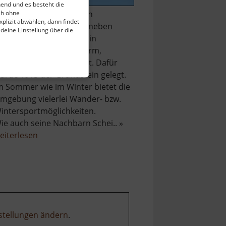
end und es besteht die
ch ohne
uf dem 898 Meter hohen
plizit abwählen, dann findet
ärenstein befindet sich neben
 deine Einstellung über die
inem Restaurant auch ein
berdachter Aussichtsturm,
elcher 27 Meter hoch ist. Dafür
urde 1913 der Grundstein gelegt.
m Sommer wie im Winter bietet die
mgebung vielerlei Wander- bzw.
intersportmöglichkeiten.
ie auch seine Nachbarn Schei.. »
über
eiterlesen
Berg
Bärenstein
stellungen ändern
.