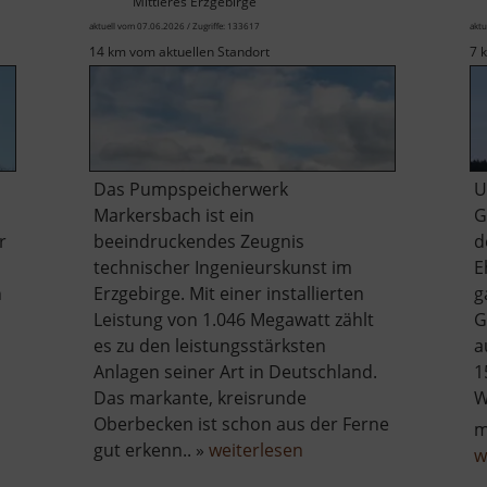
Mittleres Erzgebirge
aktuell vom 07.06.2026 / Zugriffe: 133617
aktu
14 km vom aktuellen Standort
7 
Das Pumpspeicherwerk
U
Markersbach ist ein
G
r
beeindruckendes Zeugnis
d
technischer Ingenieurskunst im
E
n
Erzgebirge. Mit einer installierten
g
Leistung von 1.046 Megawatt zählt
G
es zu den leistungsstärksten
a
Anlagen seiner Art in Deutschland.
1
Das markante, kreisrunde
W
er
Oberbecken ist schon aus der Ferne
rg
über
gut erkenn.. »
weiterlesen
w
harfenstein
Pumpspeicherwerk