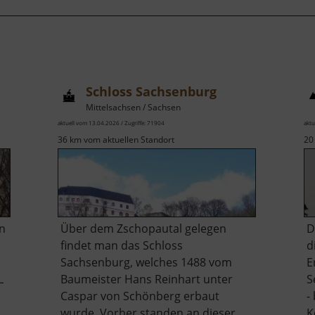
Schloss Sachsenburg
Mittelsachsen / Sachsen
aktuell vom 13.04.2026 / Zugriffe: 71904
aktu
36 km vom aktuellen Standort
20
n
Über dem Zschopautal gelegen
D
findet man das Schloss
d
Sachsenburg, welches 1488 vom
E
L
Baumeister Hans Reinhart unter
S
Caspar von Schönberg erbaut
-
wurde. Vorher standen an dieser
K