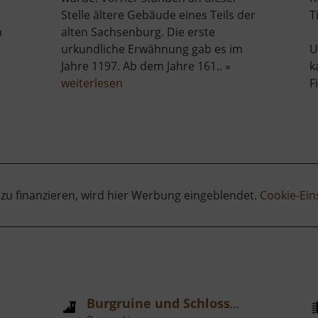
Stelle ältere Gebäude eines Teils der
T
h
alten Sachsenburg. Die erste
urkundliche Erwähnung gab es im
U
Jahre 1197. Ab dem Jahre 161.. »
k
über
weiterlesen
F
lde
Schloss
Sachsenburg
 zu finanzieren, wird hier Werbung eingeblendet.
Cookie-Ein
Burgruine und Schloss Frauenstein