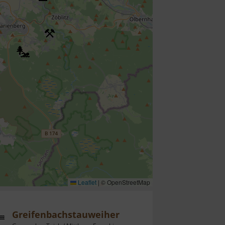
Leaflet
|
© OpenStreetMap
Greifenbachstauweiher