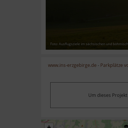
Foto: Ausflugsziele im sächsischen und böhmisc
www.ins-erzgebirge.de
-
Parkplätze 
Um dieses Projekt
+