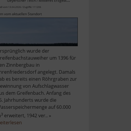
Geyerscher Teich / Mittleres Erzgebirge
ell vom 13.04.2026 / Zugriffe: 111206
km vom aktuellen Standort
rsprünglich wurde der
reifenbachstauweiher um 1396 für
en Zinnbergbau in
hrenfriedersdorf angelegt. Damals
ab es bereits einen Röhrgraben zur
ewinnung von Aufschlagwasser
us dem Greifenbach. Anfang des
5. Jahrhunderts wurde die
asserspeichermenge auf 60.000
3
m
erweitert, 1942 ver.. »
über
eiterlesen
Greifenbachstauweiher