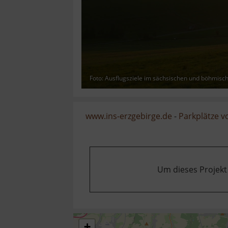
Foto: Ausflugsziele im sächsischen und böhmisc
www.ins-erzgebirge.de
-
Parkplätze 
Um dieses Projekt
+