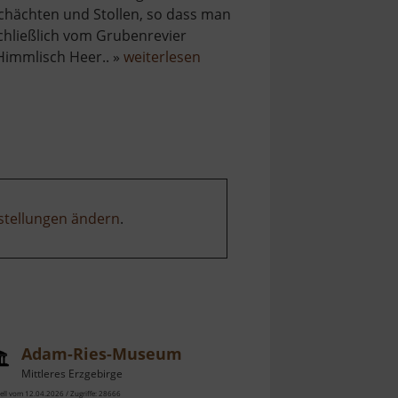
chächten und Stollen, so dass man
chließlich vom Grubenrevier
über
Himmlisch Heer.. »
weiterlesen
Dorotheastollen
stellungen ändern
.
Adam-Ries-Museum
Mittleres Erzgebirge
ell vom 12.04.2026 / Zugriffe: 28666