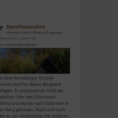
Dorotheastollen
Himmlisch Heer / Mittleres Erzgebirge
ell vom 12.04.2026 / Zugriffe: 41408
km vom aktuellen Standort
ei dem Annaberger Ortsteil
unnersdorf ist dieses Bergwerk
elegen. Es entstand um 1530 am
stlichen Ufer des Flüsschens
ehma und wurde nach Südosten in
en Berg gehauen. Nach und nach
am es zur Verbindung mit anderen