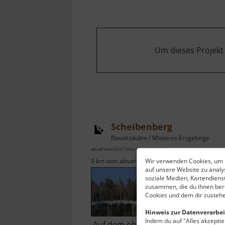
Um dieses Projekt
Scheibenberg
Basaltsäulen / Mittleres Erzgebirge
aktuell vom 23.07.2024 / Zugriffe: 67871
Wir verwenden Cookies, um I
9 km vom aktuellen Standort
auf unsere Website zu anal
soziale Medien, Kartendiens
zusammen, die du ihnen bere
Cookies und dem dir zustehe
Hinweis zur Datenverarbei
Indem du auf "Alles akzeptier
Auf dem obenstehenden Bild in de