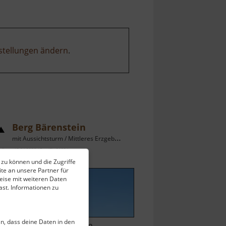
stellungen ändern
.
Berg Bärenstein
mit Aussichtsturm / Mittleres Erzgebirge
ell vom 13.04.2026 / Zugriffe: 81994
 zu können und die Zugriffe
 km vom aktuellen Standort
te an unsere Partner für
eise mit weiteren Daten
st. Informationen zu
ein, dass deine Daten in den
uf dem 898 Meter hohen