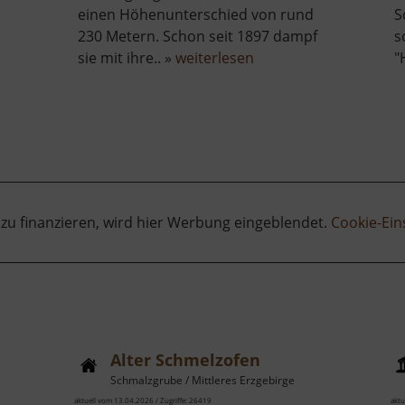
einen Höhenunterschied von rund
S
230 Metern. Schon seit 1897 dampf
s
über
sie mit ihre.. »
weiterlesen
"
r
Fichtelbergbahn
htelberg
 zu finanzieren, wird hier Werbung eingeblendet.
Cookie-Ein
Alter Schmelzofen
Schmalzgrube / Mittleres Erzgebirge
aktuell vom 13.04.2026 / Zugriffe: 26419
aktu