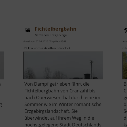
Fichtelbergbahn
Mittleres Erzgebirge
aktuell vom 07.06.2026 / Zugriffe: 41549
aktu
21 km vom aktuellen Standort
6 
n
Von Dampf getrieben fährt die
B
Fichtelbergbahn von Cranzahl bis
C
nach Oberwiesenthal durch eine im
g
g
Sommer wie im Winter romantische
ö
Erzgebirgslandschaft. Sie
S
überwindet auf ihrem Weg in die
d
höchstgelegene Stadt Deutschlands
k