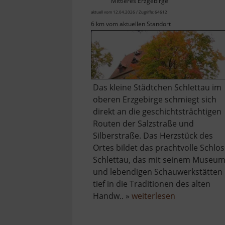
Mittleres Erzgebirge
aktuell vom 12.04.2026 / Zugriffe: 64612
6 km vom aktuellen Standort
Das kleine Städtchen Schlettau im
oberen Erzgebirge schmiegt sich
direkt an die geschichtsträchtigen
Routen der Salzstraße und
Silberstraße. Das Herzstück des
Ortes bildet das prachtvolle Schlos
Schlettau, das mit seinem Museu
und lebendigen Schauwerkstätten
tief in die Traditionen des alten
über
Handw.. »
weiterlesen
Schloss
Schlettau