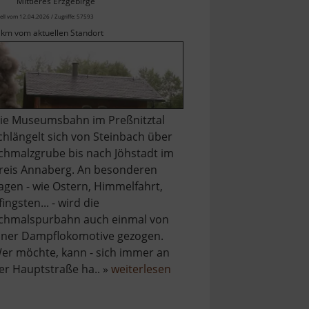
Mittleres Erzgebirge
ell vom 12.04.2026 / Zugriffe: 57593
 km vom aktuellen Standort
ie Museumsbahn im Preßnitztal
chlängelt sich von Steinbach über
chmalzgrube bis nach Jöhstadt im
reis Annaberg. An besonderen
agen - wie Ostern, Himmelfahrt,
fingsten... - wird die
chmalspurbahn auch einmal von
iner Dampflokomotive gezogen.
er möchte, kann - sich immer an
über
er Hauptstraße ha.. »
weiterlesen
Preßnitztalbahn