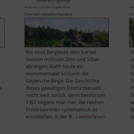
Mittleres Erzgebirge
aktuell vom 13.04.2026 / Zugriffe: 64440
aktu
5 km vom aktuellen Standort
13
Wo einst Bergleute dem harten
D
Gestein mühsam Zinn und Silber
s
abrangen, klafft heute ein
S
monumentaler Schlund: die
K
Geyersche Binge. Die Geschichte
T
s
dieses gewaltigen Einsturzkessels
P
m
reicht weit zurück, denn bereits um
S
1361 begann man hier, die reichen
e
Erzvorkommen systematisch zu
W
über
erschließen. In der B.. »
weiterlesen
d
Binge
in