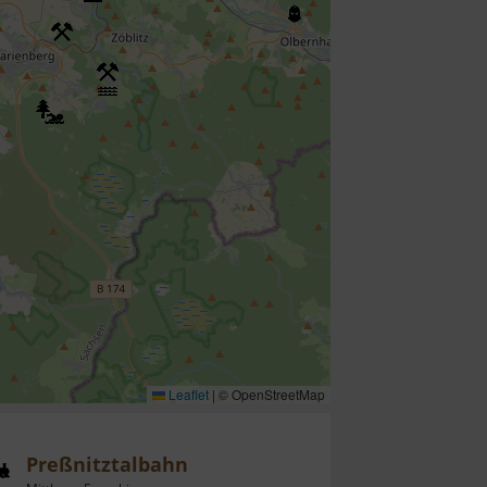
Leaflet
|
© OpenStreetMap
Preßnitztalbahn