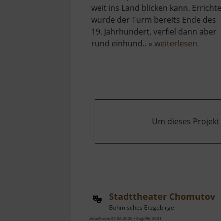
weit ins Land blicken kann. Errichte
wurde der Turm bereits Ende des
19. Jahrhundert, verfiel dann aber
über
rund einhund.. »
weiterlesen
Aussi
Striegi
Um dieses Projekt
Stadttheater Chomutov
Böhmisches Erzgebirge
aktuell vom 07.06.2026 / Zugriffe: 2001