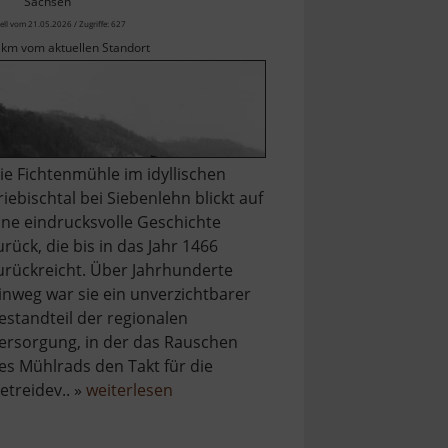
Sachsen
ell vom 21.05.2026 / Zugriffe: 627
 km vom aktuellen Standort
ie Fichtenmühle im idyllischen
riebischtal bei Siebenlehn blickt auf
ine eindrucksvolle Geschichte
urück, die bis in das Jahr 1466
urückreicht. Über Jahrhunderte
inweg war sie ein unverzichtbarer
estandteil der regionalen
ersorgung, in der das Rauschen
es Mühlrads den Takt für die
über
etreidev.. »
weiterlesen
Fichtenmühle