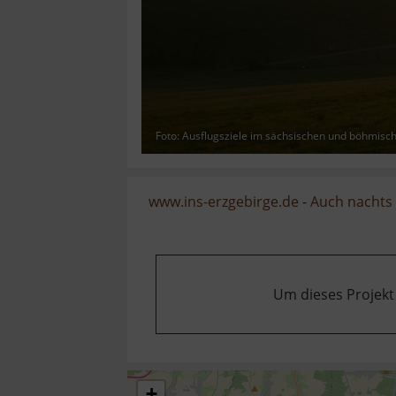
Foto: Ausflugsziele im sächsischen und böhmisc
www.ins-erzgebirge.de
-
Auch nachts 
Um dieses Projekt
+