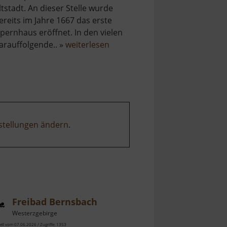
ltstadt. An dieser Stelle wurde
ereits im Jahre 1667 das erste
pernhaus eröffnet. In den vielen
über
arauffolgende.. »
weiterlesen
Semperoper
Dresden
stellungen ändern
.
Freibad Bernsbach
Westerzgebirge
ell vom 07.06.2026 / Zugriffe: 1353