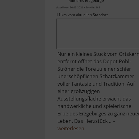
Mittleres Erzgebirge
aktuell vom 30.05.2026 / Zugriffe: 263
11 km vom aktuellen Standort
Nur ein kleines Stück vom Ortsker
entfernt öffnet das Depot Pohl-
Ströher die Tore zu einer schier
unerschöpflichen Schatzkammer
voller Fantasie und Tradition. Auf
einer großzügigen
Ausstellungsfläche erwacht das
handwerkliche und spielerische
Erbe des Erzgebirges zu ganz neu
Leben. Das Herzstück .. »
über
weiterlesen
Depot