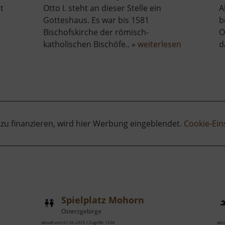
t
Otto I. steht an dieser Stelle ein
A
Gotteshaus. Es war bis 1581
b
Bischofskirche der römisch-
O
über
katholischen Bischöfe.. »
weiterlesen
d
chtsturm
Dom
stal
zu
Meißen
 zu finanzieren, wird hier Werbung eingeblendet.
Cookie-Ein
Spielplatz Mohorn
Osterzgebirge
aktuell vom 01.06.2025 / Zugriffe: 1206
aktu