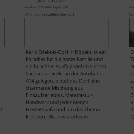
Döbeln / Sachsen
aktuell vom 07.06.2026 / Zugriffe: 1039
aktu
61 km vom aktuellen Standort
66
n
Karls Erlebnis-Dorf in Döbeln ist ein
D
Paradies für die ganze Familie und
T
ein beliebtes Ausflugsziel im Herzen
e
Sachsens. Direkt an der Autobahn
z
A14 gelegen, bietet das Dorf eine
z
charmante Mischung aus
h
Einkaufserlebnis, Manufaktur-
B
Handwerk und jeder Menge
V
em
Freizeitspaß rund um das Thema
d
über
Erdbeere. Be.. »
weiterlesen
G
Karls
Erdbeerdorf