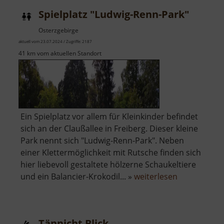
ehemaligen
Spielplatz "Ludwig-Renn-Park"
Papiermühle
Osterzgebirge
aktuell vom 23.07.2024 / Zugriffe: 2187
41 km vom aktuellen Standort
Ein Spielplatz vor allem für Kleinkinder befindet
sich an der Claußallee in Freiberg. Dieser kleine
Park nennt sich "Ludwig-Renn-Park". Neben
einer Klettermöglichkeit mit Rutsche finden sich
hier liebevoll gestaltete hölzerne Schaukeltiere
über
und ein Balancier-Krokodil... »
weiterlesen
Spielplatz
"Ludwig-
Renn-
Tännicht Blick