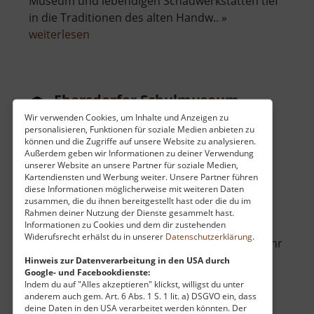
Museum und lebendigen Schauwerkstätten tief
in die Traditionen des alten Handw.. »
über
weiterlesen
Schloss
Schlettau
Ebersdorfer Schulmuseum
Wir verwenden Cookies, um Inhalte und Anzeigen zu
Erzgebirgsvorland
personalisieren, Funktionen für soziale Medien anbieten zu
aktuell vom 01.06.2026 / Zugriffe: 3239
können und die Zugriffe auf unsere Website zu analysieren.
Außerdem geben wir Informationen zu deiner Verwendung
29 km vom aktuellen Standort
unserer Website an unsere Partner für soziale Medien,
Kartendiensten und Werbung weiter. Unsere Partner führen
diese Informationen möglicherweise mit weiteren Daten
zusammen, die du ihnen bereitgestellt hast oder die du im
Rahmen deiner Nutzung der Dienste gesammelt hast.
Informationen zu Cookies und dem dir zustehenden
Widerufsrecht erhälst du in unserer
Datenschutzerklärung
.
Im Ebersdorfer Rathaus kann man seit dem Jahr
2000 viele interessante Dinge aus einigen
Hinweis zur Datenverarbeitung in den USA durch
Google- und Facebookdienste:
Jahrhunderten Schule bestaunen. Sogar ein
Indem du auf "Alles akzeptieren" klickst, willigst du unter
richtig altes Klassenzimmer kann hier erlebt
anderem auch gem. Art. 6 Abs. 1 S. 1 lit. a) DSGVO ein, dass
deine Daten in den USA verarbeitet werden könnten. Der
werden. Da ist auch Mitmachen und