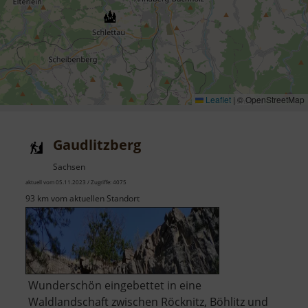
Leaflet
|
© OpenStreetMap
Gaudlitzberg
Sachsen
aktuell vom 05.11.2023 / Zugriffe: 4075
93 km vom aktuellen Standort
Wunderschön eingebettet in eine
Waldlandschaft zwischen Röcknitz, Böhlitz und