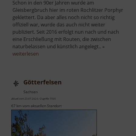
Schon in den 90er Jahren wurde am
Gleisbergbruch hier im roten Rochlitzer Porphyr
geklettert. Da aber alles noch nicht so richtig
offiziell war, wurde das auch nicht weiter
publiziert. Seit 2016 erfolgt nun nach und nach
eine Erschließung mit Routen, die zwischen
naturbelassen und künstlich angelegt.. »
über
weiterlesen
Klettergarten
im
Seidelbruch
Götterfelsen
Sachsen
aktuell vom 23.07.2024 / Zugriffe: 7935
67 km vom aktuellen Standort