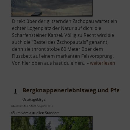
Direkt über der glitzernden Zschopau wartet ein
echter Logenplatz der Natur auf dich: die
Scharfensteiner Kanzel. Völlig zu Recht wird sie
auch die "Bastei des Zschopautals" genannt,
denn sie thront stolze 80 Meter über dem
Flussbett auf einem markanten Felsvorsprung.
über
Von hier oben aus hast du einen.. »
weiterlesen
Scharf
Kanzel
Bergknappenerlebnisweg und Pferde
Osterzgebirge
aktuell vom 23.07.2024 / Zugriffe: 1913
45 km vom aktuellen Standort