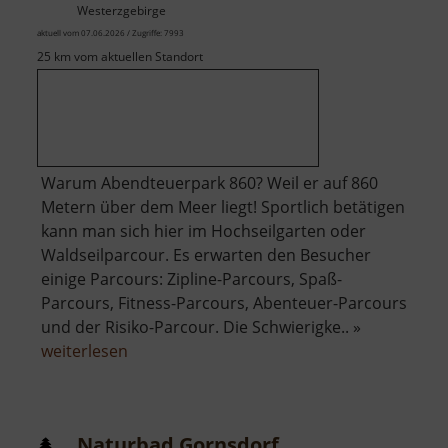
Westerzgebirge
aktuell vom 07.06.2026 / Zugriffe: 7993
25 km vom aktuellen Standort
Warum Abendteuerpark 860? Weil er auf 860
Metern über dem Meer liegt! Sportlich betätigen
kann man sich hier im Hochseilgarten oder
Waldseilparcour. Es erwarten den Besucher
einige Parcours: Zipline-Parcours, Spaß-
Parcours, Fitness-Parcours, Abenteuer-Parcours
und der Risiko-Parcour. Die Schwierigke.. »
über
weiterlesen
Abenteuerpark
860
Naturbad Gornsdorf