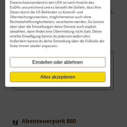
Datenschutzstandard in den USA ist nach Ansicht des
Ausprobieren gewollt. Schreiben auf einer
EuGHs unzureichend und es besteht die Gefahr, dass Ihre
Schiefertafel lernen? Mit der alten Schrift von O..
Daten durch die US-Behörden zu Kontroll- und
Überwachungszwecken, möglicherweise auch ohne
über
»
weiterlesen
Rechtsbehelfsmöglichkeiten, verarbeitet werden. Du kannst
Ebersdorfer
aber über die Einstellungen diese Dienste auch explizit
abwählen, dann findet eine Übermittlung nicht statt. Deine
Schulmuseum
erteilte Einwilligung kannst du jederzeit widerrufen.
Außerdem kannst du deine Einstellung über die Fußzeile der
Seite immer wieder anpassen.
Einstellen oder ablehnen
Um dieses Projekt zu finanzieren,
wird hier Werbung eingeblendet.
Cookie-Einstellungen ändern
.
Alles akzeptieren
Abenteuerpark 860