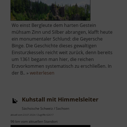
Wo einst Bergleute dem harten Gestein
mühsam Zinn und Silber abrangen, klafft heute
ein monumentaler Schlund: die Geyersche
Binge. Die Geschichte dieses gewaltigen
Einsturzkessels reicht weit zurück, denn bereits
um 1361 begann man hier, die reichen
Erzvorkommen systematisch zu erschließen. In
über
der B.. »
weiterlesen
Binge
in
Geyer
Kuhstall mit Himmelsleiter
Sächsische Schweiz / Sachsen
aktuell vom 23.07.2024 / Zugriffe: 62617
96 km vom aktuellen Standort