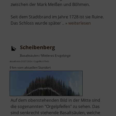
zwischen der Mark Meißen und Böhmen.
Seit dem Stadtbrand im Jahre 1728 ist sie Ruine.
über
Das Schloss wurde später .. »
weiterlesen
Burgruine
und
Schloss
Scheibenberg
Frauenstein
Basaltsäulen / Mittleres Erzgebirge
aktuell vom 23.07.2024 / Zugriffe: 67945
9 km vom aktuellen Standort
Auf dem obenstehenden Bild in der Mitte sind
die sogenannten "Orgelpfeifen" zu sehen. Das
sind senkrecht stehende Basaltsäulen, welche