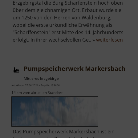
Erzgebirgstal die Burg Scharfenstein hoch oben
über dem gleichnamigen Ort. Erbaut wurde sie
um 1250 von den Herren von Waldenburg,
wobei die erste urkundliche Erwähnung als
"Scharffenstein" erst Mitte des 14. Jahrhunderts
über
erfolgt. In ihrer wechselvollen Ge.. »
weiterlesen
Burg
Scharf
Pumpspeicherwerk Markersbach
Mittleres Erzgebirge
aktuell vom 07.06.2026 / Zugriffe: 133606
14 km vom aktuellen Standort
Das Pumpspeicherwerk Markersbach ist ein