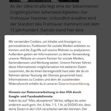
An der Silberstraße liegt eine der bekanntesten
Erzgebirgischen Sehenswürdigkeiten: Der
Frohnauer Hammer. Urkundlich erwähnt wird
der Standort des Frohnauer Hammers seit dem
15 Jahrhundert. Damals stand hier eine
Getreidemühle am Schreckenberg.
Wir verwenden Cookies, um Inhalte und Anzeigen zu
personalisieren, Funktionen für soziale Medien anbieten zu
Unweit wurden 1491 Silbererzvorkommen
können und die Zugriffe auf unsere Website zu analysieren.
über
entdec.. »
weiterlesen
Außerdem geben wir Informationen zu deiner Verwendung
unserer Website an unsere Partner für soziale Medien,
Frohnauer
Kartendiensten und Werbung weiter. Unsere Partner führen
Hammer
diese Informationen möglicherweise mit weiteren Daten
zusammen, die du ihnen bereitgestellt hast oder die du im
Rahmen deiner Nutzung der Dienste gesammelt hast.
Flugzeug Cämmerswalde
Informationen zu Cookies und dem dir zustehenden
Widerufsrecht erhälst du in unserer
Datenschutzerklärung
.
Osterzgebirge
aktuell vom 13.04.2026 / Zugriffe: 77875
Hinweis zur Datenverarbeitung in den USA durch
Google- und Facebookdienste:
37 km vom aktuellen Standort
Indem du auf "Alles akzeptieren" klickst, willigst du unter
anderem auch gem. Art. 6 Abs. 1 S. 1 lit. a) DSGVO ein, dass
deine Daten in den USA verarbeitet werden könnten. Der