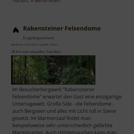
über
Turbin.. »
weiterlesen
Wasserfall
Blauenthal
Rabensteiner Felsendome
Erzgebirgsvorland
aktuell vom 26.05.2026 / Zugriffe: 105855
28 km vom aktuellen Standort
Im Besucherbergwerk "Rabensteiner
Felsendome" erwartet den Gast eine einzigartige
Untertagewelt. Große Säle - die Felsendome -
auch Bergseen und alles mit Licht toll in Szene
gesetzt. Im Marmorsaal findet man
beispielsweise sehr unterschiedlich gefärbte
Marmorarten. Auch Höhlentauchen kann man