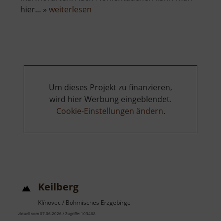
über
hier... »
weiterlesen
Rabensteiner
Felsendome
Um dieses Projekt zu finanzieren,
wird hier Werbung eingeblendet.
Cookie-Einstellungen ändern
.
Keilberg
Klínovec / Böhmisches Erzgebirge
aktuell vom 07.06.2026 / Zugriffe: 103468