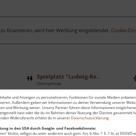
 zu finanzieren, wird hier Werbung eingeblendet.
Cookie-Ein
Spielplatz "Ludwig-Renn-Park"
Osterzgebirge
aktuell vom 23.07.2024 / Zugriffe: 2191
aktu
nhalte und Anzeigen zu personalisieren, Funktionen für soziale Medien anbieten
41 km vom aktuellen Standort
48
ysieren. Außerdem geben wir Informationen zu deiner Verwendung unserer Websi
ten und Werbung weiter. Unsere Partner führen diese Informationen möglicherw
itgestellt hast oder die du im Rahmen deiner Nutzung der Dienste gesammelt ha
nden Widerufsrecht erhälst du in unserer
Datenschutzerklärung
.
tung in den USA durch Google- und Facebookdienste:
en" klickst, willigst du unter anderem auch gem. Art. 6 Abs. 1 S. 1 lit. a) DSGVO 
Ein Spielplatz vor allem für
E