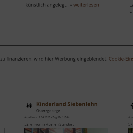
über
künstlich angelegt.. »
weiterlesen
L
Klettergarten
»
z
im
g
Seidelbruch
 zu finanzieren, wird hier Werbung eingeblendet.
Cookie-Ein
Kinderland Siebenlehn
Osterzgebirge
aktuell vom 19.06.2025 / Zugriffe: 11564
aktu
52 km vom aktuellen Standort
57