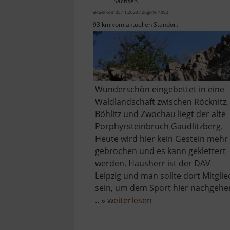
Sachsen
aktuell vom 05.11.2023 / Zugriffe: 4082
93 km vom aktuellen Standort
Wunderschön eingebettet in eine
Waldlandschaft zwischen Röcknitz,
Böhlitz und Zwochau liegt der alte
Porphyrsteinbruch Gaudlitzberg.
Heute wird hier kein Gestein mehr
gebrochen und es kann geklettert
werden. Hausherr ist der DAV
Leipzig und man sollte dort Mitglie
sein, um dem Sport hier nachgehe
über
.. »
weiterlesen
Gaudlitzberg