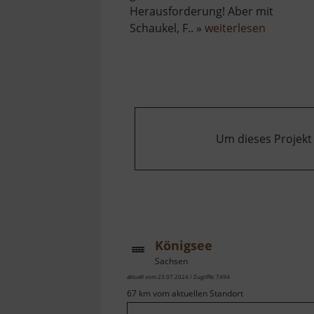
Herausforderung! Aber mit
über
Schaukel, F.. »
weiterlesen
Spielplat
Reinsber
Um dieses Projekt
Königsee
Sachsen
aktuell vom 23.07.2024 / Zugriffe: 7494
67 km vom aktuellen Standort