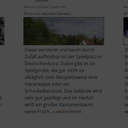
Sachsen
aktuell vom 23.07.2024 / Zugriffe: 3655
aktu
56 km vom aktuellen Standort
33
Etwas versteckt und kaum durch
Z
Zufall auffindbar ist der Spielplatz in
M
Deutschenbora. Dabei gibt es da
S
Spielgeräte, die gar nicht so
d
alltäglich sind. Beispielsweise eine
s
Viererwippe oder ein
D
Schaukelkarussel. Das Gelände wird
b
d
sehr gut gepflegt und im Herbst
U
n
wirft ein großer Kastanienbaum
v
über
seine Früch.. »
weiterlesen
w
Spielplatz
Deutschenbora