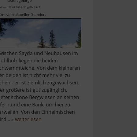
Osterzgebirge
ell vom 23.07.2024 / Zugriffe: 6947
 km vom aktuellen Standort
wischen Sayda und Neuhausen im
ühlholz liegen die beiden
chwemmteiche. Von dem kleineren
er beiden ist nicht mehr viel zu
ehen - er ist ziemlich zugewachsen.
er größere ist gut zugänglich,
ietet schöne Bergwiesen an seinen
fern und eine Bank, um hier zu
erweilen. Von den Einheimischen
über
ird .. »
weiterlesen
Schwemmteich