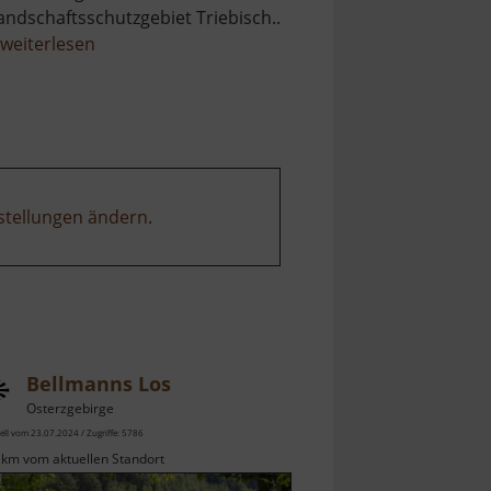
andschaftsschutzgebiet Triebisch..
über
weiterlesen
Götterfelsen
stellungen ändern
.
Bellmanns Los
Osterzgebirge
ell vom 23.07.2024 / Zugriffe: 5786
 km vom aktuellen Standort