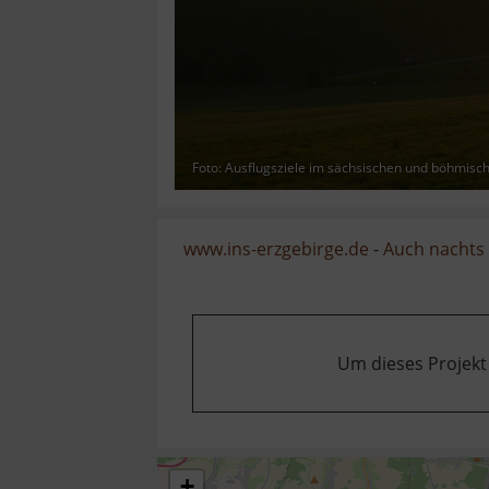
Foto: Ausflugsziele im sächsischen und böhmisc
www.ins-erzgebirge.de
-
Auch nachts 
Um dieses Projekt
+