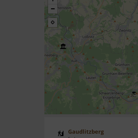
−
Gaudlitzberg