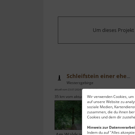
Um dieses Projekt
Schleifstein einer ehemaligen Papiermühle
Westerzgebirge
aktuell vom 23.07.2024 / Zugriffe: 3671
Wir verwenden Cookies, um I
35 km vom aktuellen Standort
auf unsere Website zu anal
soziale Medien, Kartendiens
zusammen, die du ihnen bere
Cookies und dem dir zustehe
Hinweis zur Datenverarbei
Indem du auf "Alles akzeptier
Am Waldrand, Abzweig Kleiner