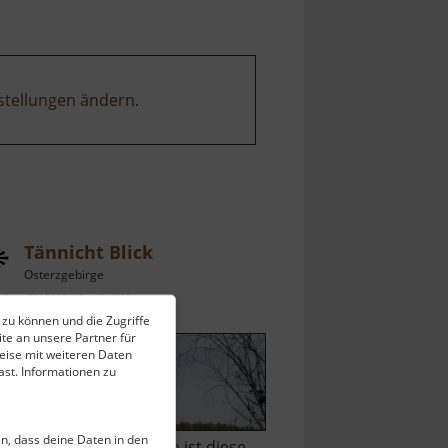
stellungen ändern
.
Tännicht Blick
Osterzgebirge
ell vom 23.07.2024 / Zugriffe: 4160
 zu können und die Zugriffe
 km vom aktuellen Standort
te an unsere Partner für
eise mit weiteren Daten
st. Informationen zu
ein, dass deine Daten in den
twas schwierig zu finden ist diese