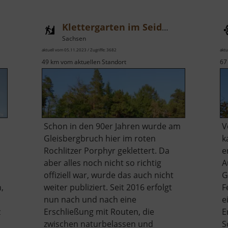
Klettergarten im Seidelbruch
Sachsen
aktuell vom 05.11.2023 / Zugriffe: 3682
aktu
49 km vom aktuellen Standort
67
Schon in den 90er Jahren wurde am
V
Gleisbergbruch hier im roten
k
.
Rochlitzer Porphyr geklettert. Da
e
aber alles noch nicht so richtig
A
offiziell war, wurde das auch nicht
G
,
weiter publiziert. Seit 2016 erfolgt
F
nun nach und nach eine
e
z
Erschließung mit Routen, die
E
zwischen naturbelassen und
S