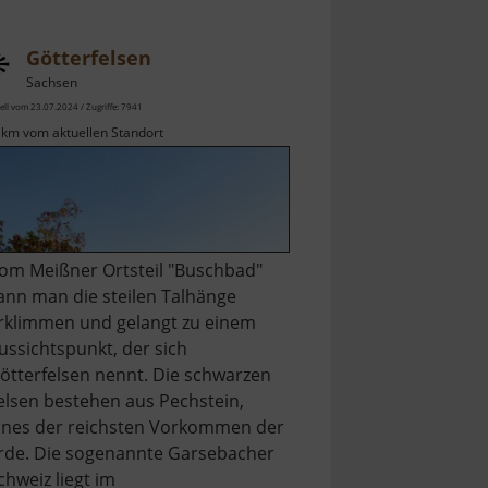
Götterfelsen
Sachsen
ell vom 23.07.2024 / Zugriffe: 7941
 km vom aktuellen Standort
om Meißner Ortsteil "Buschbad"
ann man die steilen Talhänge
rklimmen und gelangt zu einem
ussichtspunkt, der sich
ötterfelsen nennt. Die schwarzen
elsen bestehen aus Pechstein,
ines der reichsten Vorkommen der
rde. Die sogenannte Garsebacher
chweiz liegt im