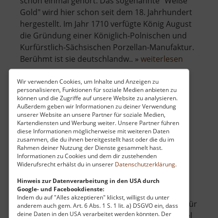
schon einmal gehört. Das sogenannte "Weiße
Gold" wird hier schon seit dem 18. Jahrhundert
hergestellt. Im Jahr 1710 verfügte König August
die Gründung einer Königlich-Polnischen und
Kurfürstlich-Sächsischen Porzellan-Manufaktur.
über
Berühmt ist sie deutschlandw.. »
weiterlesen
Porzella
Meißen
Wir verwenden Cookies, um Inhalte und Anzeigen zu
personalisieren, Funktionen für soziale Medien anbieten zu
können und die Zugriffe auf unsere Website zu analysieren.
Karls Erdbeerdorf
Außerdem geben wir Informationen zu deiner Verwendung
unserer Website an unsere Partner für soziale Medien,
Döbeln / Sachsen
Kartendiensten und Werbung weiter. Unsere Partner führen
diese Informationen möglicherweise mit weiteren Daten
aktuell vom 07.06.2026 / Zugriffe: 1072
zusammen, die du ihnen bereitgestellt hast oder die du im
61 km vom aktuellen Standort
Rahmen deiner Nutzung der Dienste gesammelt hast.
Informationen zu Cookies und dem dir zustehenden
Widerufsrecht erhälst du in unserer
Datenschutzerklärung
.
Hinweis zur Datenverarbeitung in den USA durch
Google- und Facebookdienste:
Indem du auf "Alles akzeptieren" klickst, willigst du unter
Karls Erlebnis-Dorf in Döbeln ist ein Paradies für
anderem auch gem. Art. 6 Abs. 1 S. 1 lit. a) DSGVO ein, dass
deine Daten in den USA verarbeitet werden könnten. Der
die ganze Familie und ein beliebtes Ausflugsziel