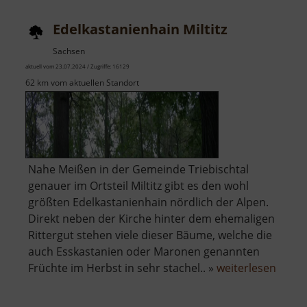
Edelkastanienhain Miltitz
Sachsen
aktuell vom 23.07.2024 / Zugriffe: 16129
62 km vom aktuellen Standort
Nahe Meißen in der Gemeinde Triebischtal
genauer im Ortsteil Miltitz gibt es den wohl
größten Edelkastanienhain nördlich der Alpen.
Direkt neben der Kirche hinter dem ehemaligen
Rittergut stehen viele dieser Bäume, welche die
auch Esskastanien oder Maronen genannten
über
Früchte im Herbst in sehr stachel.. »
weiterlesen
Edelk
Miltitz