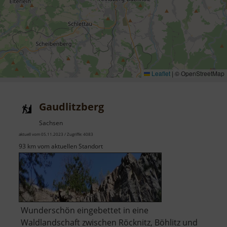
Leaflet
|
© OpenStreetMap
Gaudlitzberg
Sachsen
aktuell vom 05.11.2023 / Zugriffe: 4083
93 km vom aktuellen Standort
Wunderschön eingebettet in eine
Waldlandschaft zwischen Röcknitz, Böhlitz und