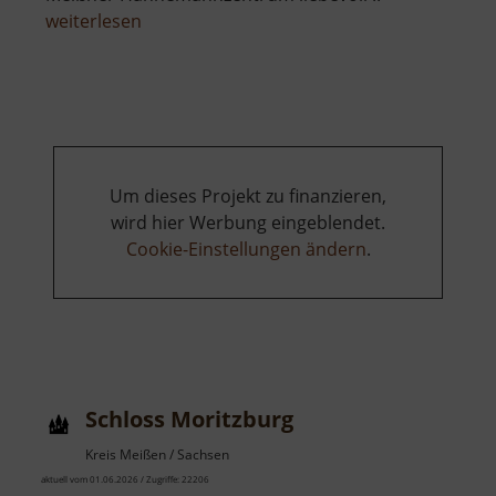
über
weiterlesen
Kloster
Heilig
Kreuz
Um dieses Projekt zu finanzieren,
wird hier Werbung eingeblendet.
Cookie-Einstellungen ändern
.
Schloss Moritzburg
Kreis Meißen / Sachsen
aktuell vom 01.06.2026 / Zugriffe: 22206