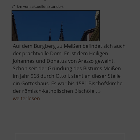
71 km vom aktuellen Standort
Auf dem Burgberg zu Meißen befindet sich auch
der prachtvolle Dom. Er ist dem Heiligen
Johannes und Donatus von Arezzo geweiht.
Schon seit der Gründung des Bistums Meißen
im Jahr 968 durch Otto I. steht an dieser Stelle
ein Gotteshaus. Es war bis 1581 Bischofskirche
der römisch-katholischen Bischöfe.. »
über
weiterlesen
Dom
zu
Meißen