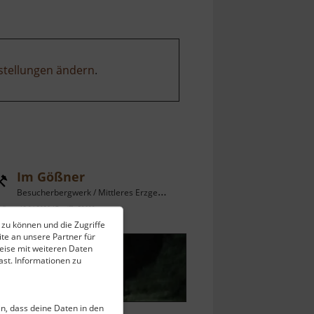
stellungen ändern
.
Im Gößner
Besucherbergwerk / Mittleres Erzgebirge
ell vom 12.04.2026 / Zugriffe: 52699
 zu können und die Zugriffe
km vom aktuellen Standort
te an unsere Partner für
eise mit weiteren Daten
st. Informationen zu
ein, dass deine Daten in den
ber einen historischen