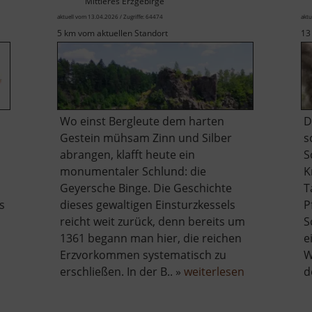
Mittleres Erzgebirge
aktuell vom 13.04.2026 / Zugriffe: 64474
aktu
5 km vom aktuellen Standort
13
Wo einst Bergleute dem harten
D
Gestein mühsam Zinn und Silber
s
abrangen, klafft heute ein
S
monumentaler Schlund: die
K
Geyersche Binge. Die Geschichte
T
s
dieses gewaltigen Einsturzkessels
P
m
reicht weit zurück, denn bereits um
S
1361 begann man hier, die reichen
e
Erzvorkommen systematisch zu
W
über
erschließen. In der B.. »
weiterlesen
d
Binge
in