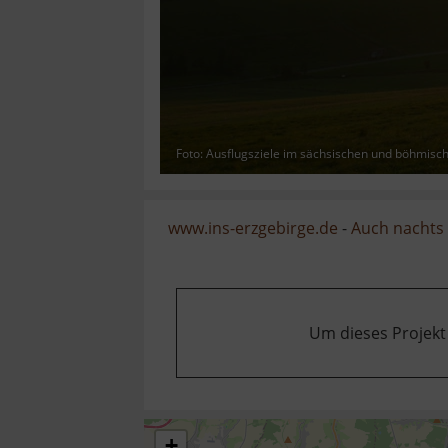
Foto: Ausflugsziele im sächsischen und böhmisc
www.ins-erzgebirge.de
-
Auch nachts 
Um dieses Projekt
+