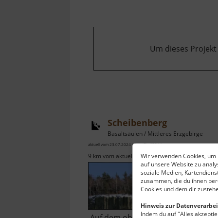
Um dieses Projekt
Scheibenberg
Basaltsäulen / Mittleres Erzgebirge
aktuell vom 23.07.2024 / Zugriffe: 67944
Wir verwenden Cookies, um I
9 km vom aktuellen Standort
auf unsere Website zu anal
soziale Medien, Kartendiens
zusammen, die du ihnen bere
Cookies und dem dir zustehe
Hinweis zur Datenverarbei
Indem du auf "Alles akzeptier
Auf dem obenstehenden Bild in de