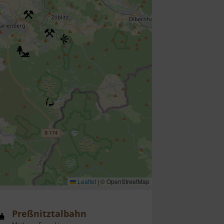
Leaflet
|
© OpenStreetMap
Preßnitztalbahn