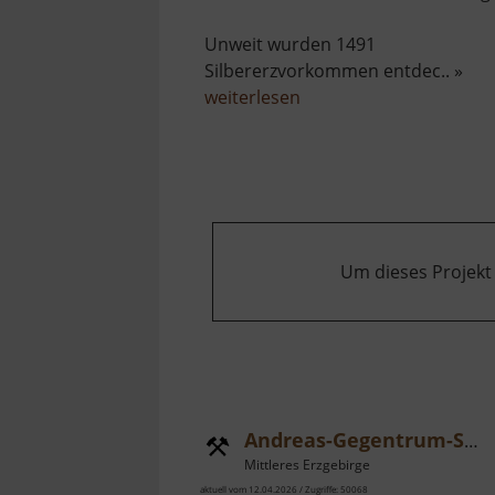
Unweit wurden 1491
Silbererzvorkommen entdec.. »
über
weiterlesen
Frohnauer
Hammer
Um dieses Projekt
Andreas-Gegentrum-Stollen
Mittleres Erzgebirge
aktuell vom 12.04.2026 / Zugriffe: 50068