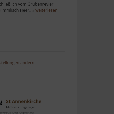
chließlich vom Grubenrevier
über
Himmlisch Heer.. »
weiterlesen
Dorotheastollen
stellungen ändern
.
St Annenkirche
Mittleres Erzgebirge
ell vom 12.04.2026 / Zugriffe: 43498