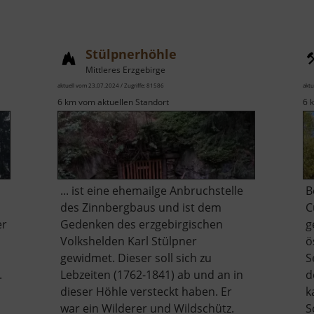
Stülpnerhöhle
Mittleres Erzgebirge
aktuell vom 23.07.2024 / Zugriffe: 81586
aktu
6 km vom aktuellen Standort
6 
... ist eine ehemailge Anbruchstelle
B
des Zinnbergbaus und ist dem
C
er
Gedenken des erzgebirgischen
g
Volkshelden Karl Stülpner
ö
gewidmet. Dieser soll sich zu
S
.
Lebzeiten (1762-1841) ab und an in
d
dieser Höhle versteckt haben. Er
k
war ein Wilderer und Wildschütz.
S