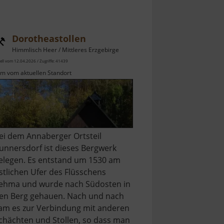
Dorotheastollen
Himmlisch Heer / Mittleres Erzgebirge
ell vom 12.04.2026 / Zugriffe: 41439
km vom aktuellen Standort
ei dem Annaberger Ortsteil
unnersdorf ist dieses Bergwerk
elegen. Es entstand um 1530 am
stlichen Ufer des Flüsschens
ehma und wurde nach Südosten in
en Berg gehauen. Nach und nach
am es zur Verbindung mit anderen
chächten und Stollen, so dass man