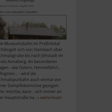
Mittleres Erzgebirge
ell vom 12.04.2026 / Zugriffe: 57635
 km vom aktuellen Standort
ie Museumsbahn im Preßnitztal
chlängelt sich von Steinbach über
chmalzgrube bis nach Jöhstadt im
reis Annaberg. An besonderen
agen - wie Ostern, Himmelfahrt,
fingsten... - wird die
chmalspurbahn auch einmal von
iner Dampflokomotive gezogen.
er möchte, kann - sich immer an
über
er Hauptstraße ha.. »
weiterlesen
Preßnitztalbahn