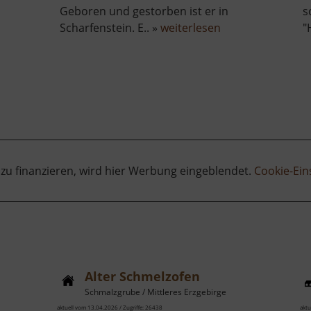
Geboren und gestorben ist er in
s
über
Scharfenstein. E.. »
weiterlesen
"
Stülpnerhöhle
 zu finanzieren, wird hier Werbung eingeblendet.
Cookie-Ein
Alter Schmelzofen
Schmalzgrube / Mittleres Erzgebirge
aktuell vom 13.04.2026 / Zugriffe: 26438
aktu