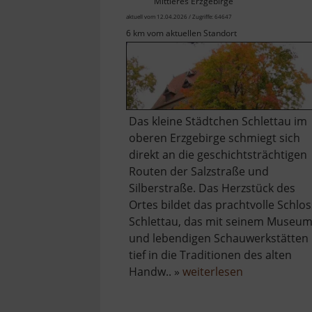
Mittleres Erzgebirge
aktuell vom 12.04.2026 / Zugriffe: 64647
6 km vom aktuellen Standort
Das kleine Städtchen Schlettau im
oberen Erzgebirge schmiegt sich
direkt an die geschichtsträchtigen
Routen der Salzstraße und
Silberstraße. Das Herzstück des
Ortes bildet das prachtvolle Schlos
Schlettau, das mit seinem Museu
und lebendigen Schauwerkstätten
tief in die Traditionen des alten
über
Handw.. »
weiterlesen
Schloss
Schlettau