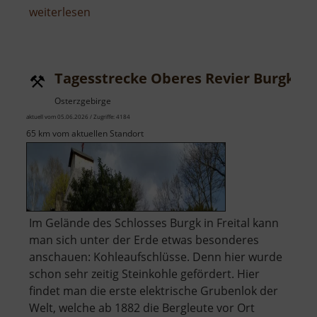
über
weiterlesen
Kalklöcher
im
Striegistal
Tagesstrecke Oberes Revier Burgk
Osterzgebirge
aktuell vom 05.06.2026 / Zugriffe: 4184
65 km vom aktuellen Standort
Im Gelände des Schlosses Burgk in Freital kann
man sich unter der Erde etwas besonderes
anschauen: Kohleaufschlüsse. Denn hier wurde
schon sehr zeitig Steinkohle gefördert. Hier
findet man die erste elektrische Grubenlok der
Welt, welche ab 1882 die Bergleute vor Ort