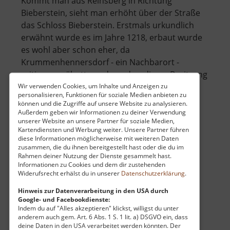
Kommt man aus Reinsberg in Richtung
Bieberstein, sieht man erhöht über der Straße
das Schloss Bieberstein. Erstmals urkundlich
erwähnt wurde es im Jahre 1218, erbaut wurde
es wohl aber schon eher, da
Krummenhennersdorf - ein Nachbarort -
zeitiger erwähntt wurde und zu dieser Besitzung
über
gehört. Umbaut.. »
weiterlesen
Wir verwenden Cookies, um Inhalte und Anzeigen zu
personalisieren, Funktionen für soziale Medien anbieten zu
Schloss
können und die Zugriffe auf unsere Website zu analysieren.
Bieberstein
Außerdem geben wir Informationen zu deiner Verwendung
unserer Website an unsere Partner für soziale Medien,
Kartendiensten und Werbung weiter. Unsere Partner führen
Rothschönberger Stolln
diese Informationen möglicherweise mit weiteren Daten
zusammen, die du ihnen bereitgestellt hast oder die du im
Osterzgebirge
Rahmen deiner Nutzung der Dienste gesammelt hast.
aktuell vom 26.04.2026 / Zugriffe: 46192
Informationen zu Cookies und dem dir zustehenden
Widerufsrecht erhälst du in unserer
Datenschutzerklärung
.
52 km vom aktuellen Standort
Hinweis zur Datenverarbeitung in den USA durch
Google- und Facebookdienste:
Indem du auf "Alles akzeptieren" klickst, willigst du unter
anderem auch gem. Art. 6 Abs. 1 S. 1 lit. a) DSGVO ein, dass
deine Daten in den USA verarbeitet werden könnten. Der