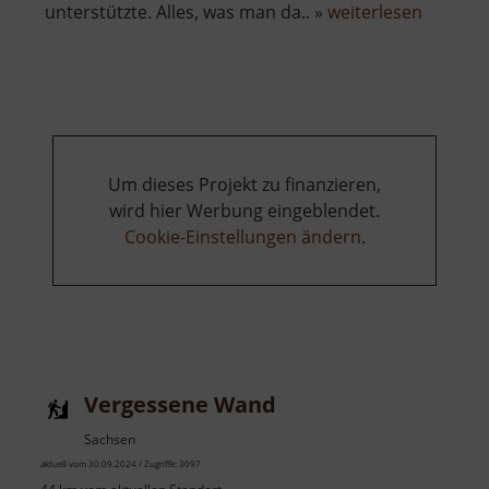
über
unterstützte. Alles, was man da.. »
weiterlesen
Tagesst
Oberes
Revier
Burgk
Um dieses Projekt zu finanzieren,
wird hier Werbung eingeblendet.
Cookie-Einstellungen ändern
.
Vergessene Wand
Sachsen
aktuell vom 30.09.2024 / Zugriffe: 3097