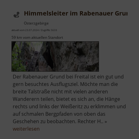
Himmelsleiter im Rabenauer Grund
Osterzgebirge
aktuell vom 23.07.2024 / Zugriffe: 5633
59 km vom aktuellen Standort
Der Rabenauer Grund bei Freital ist ein gut und
gern besuchtes Ausflugsziel. Möchte man die
breite Talstraße nicht mit vielen anderen
Wanderern teilen, bietet es sich an, die Hänge
rechts und links der Weißeritz zu erklimmen und
auf schmalen Bergpfaden von oben das
Geschehen zu beobachten. Rechter H.. »
über
weiterlesen
Himmelsleiter