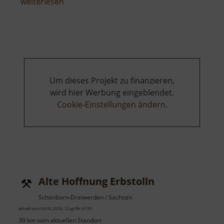
über
weiterlesen
Bellmanns
Los
Um dieses Projekt zu finanzieren,
wird hier Werbung eingeblendet.
Cookie-Einstellungen ändern
.
Alte Hoffnung Erbstolln
Schönborn-Dreiwerden / Sachsen
aktuell vom 04.06.2026 / Zugriffe: 6730
39 km vom aktuellen Standort