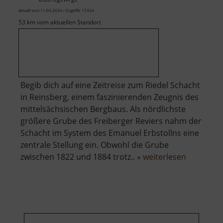
aktuell vom 11.04.2026 / Zugriffe: 17424
53 km vom aktuellen Standort
Begib dich auf eine Zeitreise zum Riedel Schacht
in Reinsberg, einem faszinierenden Zeugnis des
mittelsächsischen Bergbaus. Als nördlichste
größere Grube des Freiberger Reviers nahm der
Schacht im System des Emanuel Erbstollns eine
zentrale Stellung ein. Obwohl die Grube
über
zwischen 1822 und 1884 trotz.. »
weiterlesen
Riedelsch
des
Emanuel
Erbstolln