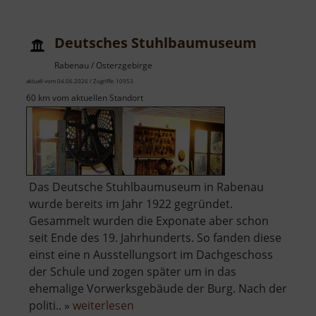
im
Rabenauer
Deutsches Stuhlbaumuseum
Grund
Rabenau / Osterzgebirge
aktuell vom 04.06.2026 / Zugriffe: 10953
60 km vom aktuellen Standort
Das Deutsche Stuhlbaumuseum in Rabenau
wurde bereits im Jahr 1922 gegründet.
Gesammelt wurden die Exponate aber schon
seit Ende des 19. Jahrhunderts. So fanden diese
einst eine n Ausstellungsort im Dachgeschoss
der Schule und zogen später um in das
ehemalige Vorwerksgebäude der Burg. Nach der
über
politi.. »
weiterlesen