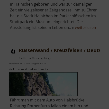
in Hainichen geboren und war zur damaligen
Zeit ein vielgelesener Zeitgenosse. Ihm zu Ehren
hat die Stadt Hainichen im Parkschlösschen im
Stadtpark ein Museum eingerichtet. Die
über
Ausstellung ist seinem Leben un.. »
weiterlesen
Gelle
Russenwand / Kreuzfelsen / Deutsch
Klettern / Osterzgebirge
aktuell vom 01.10.2024 / Zugriffe: 11874
47 km vom aktuellen Standort
Fährt man mit dem Auto von Halsbrücke
Richtung Rothenfurth fallen einem hin und