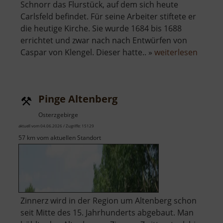
Schnorr das Flurstück, auf dem sich heute
Carlsfeld befindet. Für seine Arbeiter stiftete er
die heutige Kirche. Sie wurde 1684 bis 1688
errichtet und zwar nach nach Entwürfen von
über
Caspar von Klengel. Dieser hatte.. »
weiterlesen
Rundki
Carlsfe
Pinge Altenberg
Osterzgebirge
aktuell vom 04.06.2026 / Zugriffe: 15129
57 km vom aktuellen Standort
Zinnerz wird in der Region um Altenberg schon
seit Mitte des 15. Jahrhunderts abgebaut. Man