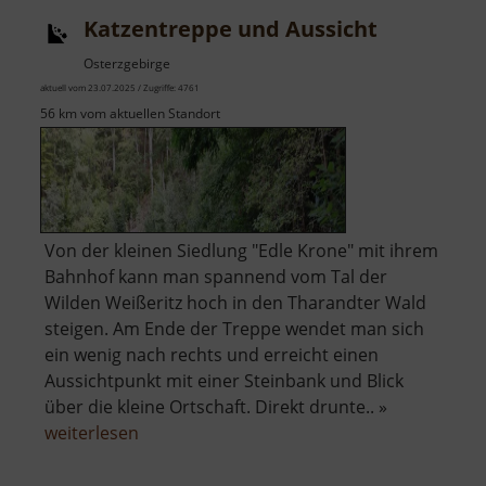
Katzentreppe und Aussicht
Osterzgebirge
aktuell vom 23.07.2025 / Zugriffe: 4761
56 km vom aktuellen Standort
Von der kleinen Siedlung "Edle Krone" mit ihrem
Bahnhof kann man spannend vom Tal der
Wilden Weißeritz hoch in den Tharandter Wald
steigen. Am Ende der Treppe wendet man sich
ein wenig nach rechts und erreicht einen
Aussichtpunkt mit einer Steinbank und Blick
über die kleine Ortschaft. Direkt drunte.. »
über
weiterlesen
Katzentreppe
und