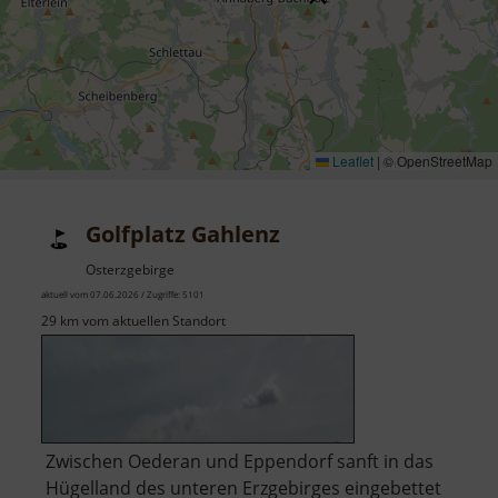
Leaflet
|
© OpenStreetMap
Golfplatz Gahlenz
Osterzgebirge
aktuell vom 07.06.2026 / Zugriffe: 5101
29 km vom aktuellen Standort
Zwischen Oederan und Eppendorf sanft in das
Hügelland des unteren Erzgebirges eingebettet