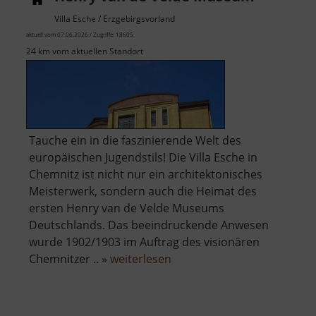
Villa Esche / Erzgebirgsvorland
aktuell vom 07.06.2026 / Zugriffe: 18605
24 km vom aktuellen Standort
Tauche ein in die faszinierende Welt des
europäischen Jugendstils! Die Villa Esche in
Chemnitz ist nicht nur ein architektonisches
Meisterwerk, sondern auch die Heimat des
ersten Henry van de Velde Museums
Deutschlands. Das beeindruckende Anwesen
wurde 1902/1903 im Auftrag des visionären
über
Chemnitzer .. »
weiterlesen
Henry
van
de