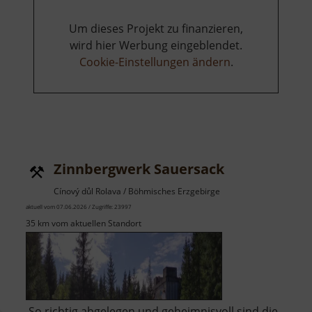
Um dieses Projekt zu finanzieren,
wird hier Werbung eingeblendet.
Cookie-Einstellungen ändern
.
Zinnbergwerk Sauersack
Cínový důl Rolava / Böhmisches Erzgebirge
aktuell vom 07.06.2026 / Zugriffe: 23997
35 km vom aktuellen Standort
So richtig abgelegen und geheimnisvoll sind die