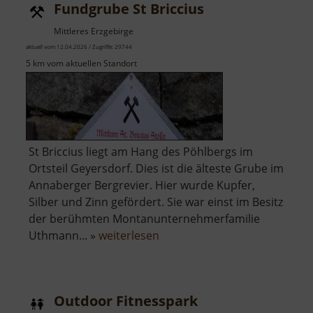
Fundgrube St Briccius
Velde
Museum
Mittleres Erzgebirge
aktuell vom 12.04.2026 / Zugriffe: 29744
5 km vom aktuellen Standort
St Briccius liegt am Hang des Pöhlbergs im
Ortsteil Geyersdorf. Dies ist die älteste Grube im
Annaberger Bergrevier. Hier wurde Kupfer,
Silber und Zinn gefördert. Sie war einst im Besitz
der berühmten Montanunternehmerfamilie
über
Uthmann... »
weiterlesen
Fundgrube
St
Briccius
Outdoor Fitnesspark