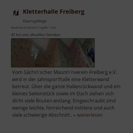
Borstendor
Kletterhalle Freiberg
Osterzgebirge
aktuell vom 02.06.2026 / Zugriffe: 11005
42 km vom aktuellen Standort
Vom Sächs\'scher Maunt\'nverein Freiberg e.V.
wird in der Jahnsporthalle eine Kletterwand
betreut. Über die ganze Hallenrückwand und ein
kleines Seitenstück sowie im Dach ziehen sich
dicht viele Routen entlang. Eingeschraubt sind
wenige leichte, hinreichend mittlere und auch
über
viele schwierige Abschnitt.. »
weiterlesen
Kletterhalle
Freiberg