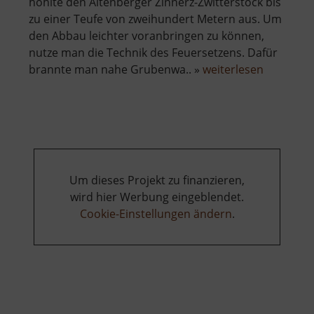
höhlte den Altenberger Zinnerz-Zwitterstock bis
zu einer Teufe von zweihundert Metern aus. Um
den Abbau leichter voranbringen zu können,
nutze man die Technik des Feuersetzens. Dafür
über
brannte man nahe Grubenwa.. »
weiterlesen
Pinge
Altenber
Um dieses Projekt zu finanzieren,
wird hier Werbung eingeblendet.
Cookie-Einstellungen ändern
.