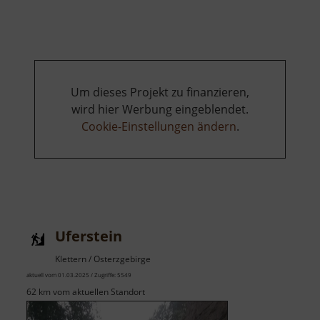
in
Geyer
Um dieses Projekt zu finanzieren,
wird hier Werbung eingeblendet.
Cookie-Einstellungen ändern
.
Uferstein
Klettern / Osterzgebirge
aktuell vom 01.03.2025 / Zugriffe: 5549
62 km vom aktuellen Standort