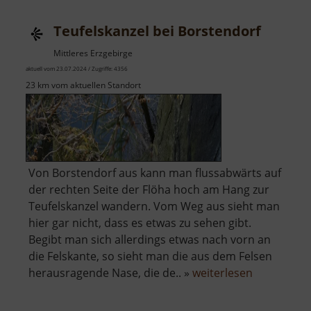
Aussicht
Teufelskanzel bei Borstendorf
Mittleres Erzgebirge
aktuell vom 23.07.2024 / Zugriffe: 4356
23 km vom aktuellen Standort
Von Borstendorf aus kann man flussabwärts auf
der rechten Seite der Flöha hoch am Hang zur
Teufelskanzel wandern. Vom Weg aus sieht man
hier gar nicht, dass es etwas zu sehen gibt.
Begibt man sich allerdings etwas nach vorn an
die Felskante, so sieht man die aus dem Felsen
über
herausragende Nase, die de.. »
weiterlesen
Teufelskan
bei