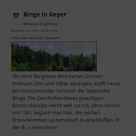
im
Striegistal
Binge in Geyer
Mittleres Erzgebirge
aktuell vom 13.04.2026 / Zugriffe: 64464
5 km vom aktuellen Standort
Wo einst Bergleute dem harten Gestein
mühsam Zinn und Silber abrangen, klafft heute
ein monumentaler Schlund: die Geyersche
Binge. Die Geschichte dieses gewaltigen
Einsturzkessels reicht weit zurück, denn bereits
um 1361 begann man hier, die reichen
Erzvorkommen systematisch zu erschließen. In
über
der B.. »
weiterlesen
Binge