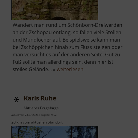
Wandert man rund um Schönborn-Dreiwerden
an der Zschopau entlang, so fallen viele Stollen
und Mundlöcher auf. Beispielsweise kann man
bei Zschöppichen hinab zum Fluss steigen oder
man versucht es auf der anderen Seite. Gut zu
Fuß sollte man allerdings sein, denn hier ist
über
steiles Gelände... »
weiterlesen
Bergbau
bei
Zschöppichen
Karls Ruhe
Mittleres Erzgebirge
aktuell vom 23.07.2024 / Zugriffe: 7552
20 km vom aktuellen Standort