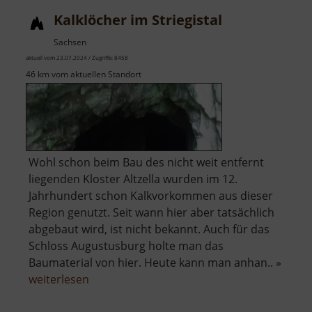
Pöhla
Kalklöcher im Striegistal
Sachsen
aktuell vom 23.07.2024 / Zugriffe: 8458
46 km vom aktuellen Standort
Wohl schon beim Bau des nicht weit entfernt
liegenden Kloster Altzella wurden im 12.
Jahrhundert schon Kalkvorkommen aus dieser
Region genutzt. Seit wann hier aber tatsächlich
abgebaut wird, ist nicht bekannt. Auch für das
Schloss Augustusburg holte man das
Baumaterial von hier. Heute kann man anhan.. »
über
weiterlesen
Kalklöcher