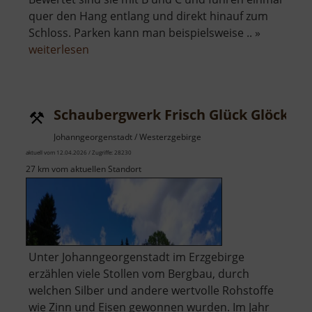
quer den Hang entlang und direkt hinauf zum
Schloss. Parken kann man beispielsweise .. »
über
weiterlesen
Wolfspfad
und
Wolkensteiner
Schaubergwerk Frisch Glück Glöckl
Hag
Johanngeorgenstadt / Westerzgebirge
aktuell vom 12.04.2026 / Zugriffe: 28230
27 km vom aktuellen Standort
Unter Johanngeorgenstadt im Erzgebirge
erzählen viele Stollen vom Bergbau, durch
welchen Silber und andere wertvolle Rohstoffe
wie Zinn und Eisen gewonnen wurden. Im Jahr