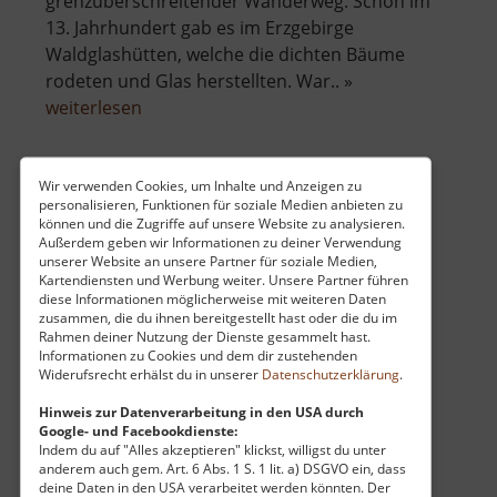
grenzüberschreitender Wanderweg. Schon im
13. Jahrhundert gab es im Erzgebirge
Waldglashütten, welche die dichten Bäume
rodeten und Glas herstellten. War.. »
über
weiterlesen
Glasmachersteig
Osterzgebirge
Wir verwenden Cookies, um Inhalte und Anzeigen zu
personalisieren, Funktionen für soziale Medien anbieten zu
Harthefelsen
können und die Zugriffe auf unsere Website zu analysieren.
Außerdem geben wir Informationen zu deiner Verwendung
Osterzgebirge
unserer Website an unsere Partner für soziale Medien,
aktuell vom 23.07.2024 / Zugriffe: 10186
Kartendiensten und Werbung weiter. Unsere Partner führen
25 km vom aktuellen Standort
diese Informationen möglicherweise mit weiteren Daten
zusammen, die du ihnen bereitgestellt hast oder die du im
Rahmen deiner Nutzung der Dienste gesammelt hast.
Informationen zu Cookies und dem dir zustehenden
Widerufsrecht erhälst du in unserer
Datenschutzerklärung
.
Hinweis zur Datenverarbeitung in den USA durch
Google- und Facebookdienste:
Von Hohenfichte aus kann man nach
Indem du auf "Alles akzeptieren" klickst, willigst du unter
Besichtigung der alten Holzbrücke noch eine
anderem auch gem. Art. 6 Abs. 1 S. 1 lit. a) DSGVO ein, dass
deine Daten in den USA verarbeitet werden könnten. Der
kleine Wanderung zum Harthefelsen