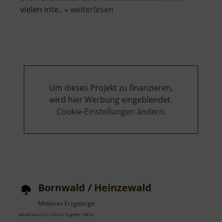
über
vielen inte.. »
weiterlesen
Heckenerlebnispfad
Hagebuttenweg
Um dieses Projekt zu finanzieren,
wird hier Werbung eingeblendet.
Cookie-Einstellungen ändern
.
Bornwald / Heinzewald
Mittleres Erzgebirge
aktuell vom 23.07.2024 / Zugriffe: 18854