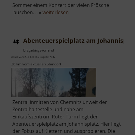
Sommer einem Konzert der vielen Frösche
über
lauschen. .. »
weiterlesen
Steinbruchsee
Pobershau
Abenteuerspielplatz am Johannispla
Erzgebirgsvorland
aktuell vom 23.03.2026 / Zugriffe: 7032
26 km vom aktuellen Standort
Zentral inmitten von Chemnitz unweit der
Zentralhaltestelle und nahe am
Einkaufszentrum Roter Turm liegt der
Abenteuerspielplatz am Johannisplatz. Hier liegt
der Fokus auf Klettern und ausprobieren. Die