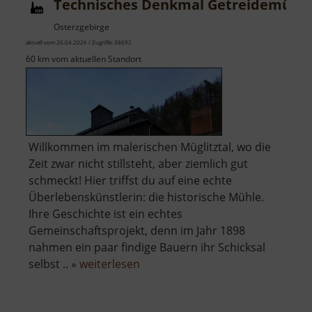
Technisches Denkmal Getreidemühl
Zwönitz
Osterzgebirge
aktuell vom 26.04.2026 / Zugriffe: 38692
60 km vom aktuellen Standort
Willkommen im malerischen Müglitztal, wo die
Zeit zwar nicht stillsteht, aber ziemlich gut
schmeckt! Hier triffst du auf eine echte
Überlebenskünstlerin: die historische Mühle.
Ihre Geschichte ist ein echtes
Gemeinschaftsprojekt, denn im Jahr 1898
nahmen ein paar findige Bauern ihr Schicksal
über
selbst .. »
weiterlesen
Technisches
Denkmal