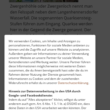
Zwergenhöhle oder Zwergenloch nennt man
den Felsspalt neben dem Langenhennersdorfer
Wasserfall. Die sogenannten Quarksensteig-
Stufen führen zum Eingang. Quarkse werden
hier in der Gegend die Zwerge genannt. Der
Sage nach lebten die kleinen Wesen hier und
halfen den Menschen bei ihrem schweren
Wir verwenden Cookies, um Inhalte und Anzeigen zu
personalisieren, Funktionen für soziale Medien anbieten zu
über
Tagesw.. »
weiterlesen
können und die Zugriffe auf unsere Website zu analysieren.
Zwergenhöhle
Außerdem geben wir Informationen zu deiner Verwendung
unserer Website an unsere Partner für soziale Medien,
Kartendiensten und Werbung weiter. Unsere Partner führen
diese Informationen möglicherweise mit weiteren Daten
Flugzeug Cämmerswalde
zusammen, die du ihnen bereitgestellt hast oder die du im
Rahmen deiner Nutzung der Dienste gesammelt hast.
Osterzgebirge
Informationen zu Cookies und dem dir zustehenden
Widerufsrecht erhälst du in unserer
Datenschutzerklärung
.
aktuell vom 13.04.2026 / Zugriffe: 77878
37 km vom aktuellen Standort
Hinweis zur Datenverarbeitung in den USA durch
Google- und Facebookdienste:
Indem du auf "Alles akzeptieren" klickst, willigst du unter
anderem auch gem. Art. 6 Abs. 1 S. 1 lit. a) DSGVO ein, dass
deine Daten in den USA verarbeitet werden könnten. Der