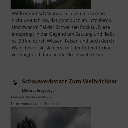
Wildromantisch Wandern - dazu muss man
nicht weit fahren, das geht auch im Erzgebirge.
Und zwar im Tal der Schwarzen Pockau. Diese
entspringt in der Gegend um Satzung und fließt
ca. 30 km durch Wiesen, Felsen und auch durch
Wald, bevor sie sich erst mit der Roten Pockau
über
vereinigt und dann in die Flö.. »
weiterlesen
Schwarzwa
Schauwerkstatt Zum Weihrichkarzl
Mittleres Erzgebirge
aktuell vom 07.06.2026 / Zugriffe: 3767
14 km vom aktuellen Standort