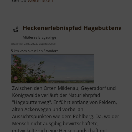
über
den.. »
weiterlesen
Talsperre
Negranitz
Heckenerlebnispfad Hagebuttenweg
Mittleres Erzgebirge
aktuell vom 23.07.2024 / Zugriffe: 22090
5 km vom aktuellen Standort
Zwischen den Orten Mildenau, Geyersdorf und
Königswalde verläuft der Naturlehrpfad
"Hagebuttenweg". Er führt entlang von Feldern,
alten Ackerwegen und vorbei an
Aussichtspunkten wie dem Pöhlberg. Da, wo der
Mensch nicht ausgibig bewirtschaftete,
entwickelte sich eine Heckenlandschaft mit