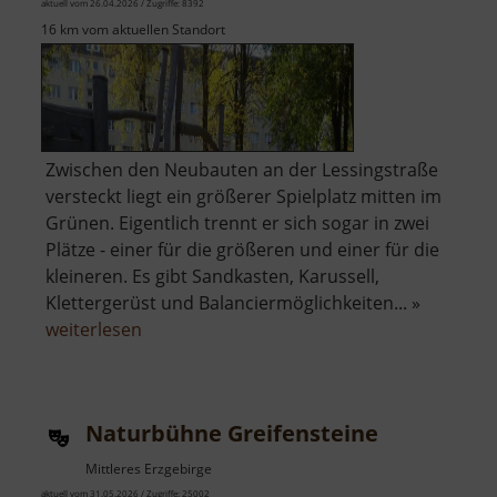
aktuell vom 26.04.2026 / Zugriffe: 8392
16 km vom aktuellen Standort
Zwischen den Neubauten an der Lessingstraße
versteckt liegt ein größerer Spielplatz mitten im
Grünen. Eigentlich trennt er sich sogar in zwei
Plätze - einer für die größeren und einer für die
kleineren. Es gibt Sandkasten, Karussell,
Klettergerüst und Balanciermöglichkeiten... »
über
weiterlesen
Spielplatz
an
der
Naturbühne Greifensteine
Lessingstraße
Mittleres Erzgebirge
aktuell vom 31.05.2026 / Zugriffe: 25002