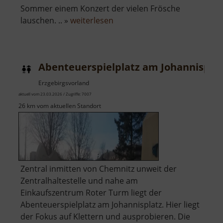
Sommer einem Konzert der vielen Frösche
über
lauschen. .. »
weiterlesen
Steinbruchsee
Pobershau
Abenteuerspielplatz am Johannispla
Erzgebirgsvorland
aktuell vom 23.03.2026 / Zugriffe: 7007
26 km vom aktuellen Standort
Zentral inmitten von Chemnitz unweit der
Zentralhaltestelle und nahe am
Einkaufszentrum Roter Turm liegt der
Abenteuerspielplatz am Johannisplatz. Hier liegt
der Fokus auf Klettern und ausprobieren. Die