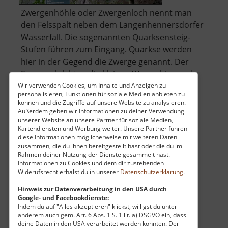
Zwergenhöhle oder Zwergenloch nennt man
den Felsspalt neben dem Langenhennersdorfer
Wasserfall. Die sogenannten Quarksensteig-
Stufen führen zum Eingang. Quarkse werden
hier in der Gegend die Zwerge genannt. Der
Sage nach lebten die kleinen Wesen hier und
halfen den Menschen bei ihrem schweren
Wir verwenden Cookies, um Inhalte und Anzeigen zu
personalisieren, Funktionen für soziale Medien anbieten zu
über
Tagesw.. »
weiterlesen
können und die Zugriffe auf unsere Website zu analysieren.
Zwergenhöhle
Außerdem geben wir Informationen zu deiner Verwendung
unserer Website an unsere Partner für soziale Medien,
Kartendiensten und Werbung weiter. Unsere Partner führen
diese Informationen möglicherweise mit weiteren Daten
Flugzeug Cämmerswalde
zusammen, die du ihnen bereitgestellt hast oder die du im
Rahmen deiner Nutzung der Dienste gesammelt hast.
Osterzgebirge
Informationen zu Cookies und dem dir zustehenden
Widerufsrecht erhälst du in unserer
Datenschutzerklärung
.
aktuell vom 13.04.2026 / Zugriffe: 77850
37 km vom aktuellen Standort
Hinweis zur Datenverarbeitung in den USA durch
Google- und Facebookdienste:
Indem du auf "Alles akzeptieren" klickst, willigst du unter
anderem auch gem. Art. 6 Abs. 1 S. 1 lit. a) DSGVO ein, dass
deine Daten in den USA verarbeitet werden könnten. Der