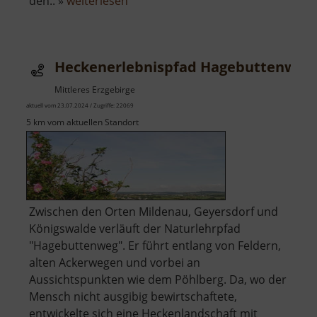
über
den.. »
weiterlesen
Talsperre
Negranitz
Heckenerlebnispfad Hagebuttenweg
Mittleres Erzgebirge
aktuell vom 23.07.2024 / Zugriffe: 22069
5 km vom aktuellen Standort
Zwischen den Orten Mildenau, Geyersdorf und
Königswalde verläuft der Naturlehrpfad
"Hagebuttenweg". Er führt entlang von Feldern,
alten Ackerwegen und vorbei an
Aussichtspunkten wie dem Pöhlberg. Da, wo der
Mensch nicht ausgibig bewirtschaftete,
entwickelte sich eine Heckenlandschaft mit