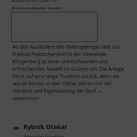
aktuell vom 30.05.2026 / Zugriffe: 1314
Marie
48 km vom aktuellen Standort
An den Ausläufern des Osterzgebirges lädt das
Freibad Pretzschendorf in der Gemeinde
Klingenberg zu einer unbeschwerten und
erfrischenden Auszeit im Grünen ein. Die Anlage
blickt auf eine lange Tradition zurück, denn sie
wurde bereits in den 1960er Jahren mit viel
Herzblut und Eigenleistung der Dorf.. »
über
weiterlesen
Freibad
Pretzschendorf
Rybník Otakar
Böhmisches Erzgebirge