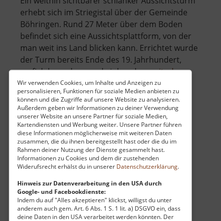
Ein weithin sichtbarer schlanker Aussichtsturm
erhebt sich im Striegistal über der Gemeinde
Böhringen. Rund 27 Meter über dem Boden
befindet sich eine Aussichtsplattform, von der
man weit ins Land blicken kann. Errichtet wurde
der Turm bereits Ende des 19. Jahrhundert,
über
verfiel dann aber rund einhund.. »
weiterlesen
Aussich
Wir verwenden Cookies, um Inhalte und Anzeigen zu
personalisieren, Funktionen für soziale Medien anbieten zu
Striegis
können und die Zugriffe auf unsere Website zu analysieren.
Außerdem geben wir Informationen zu deiner Verwendung
Spielplatz Hannersdorf
unserer Website an unsere Partner für soziale Medien,
Kartendiensten und Werbung weiter. Unsere Partner führen
diese Informationen möglicherweise mit weiteren Daten
Dětské hřiště Jindřišská / Böhmisches Erzgebirge
zusammen, die du ihnen bereitgestellt hast oder die du im
aktuell vom 05.05.2024 / Zugriffe: 1760
Rahmen deiner Nutzung der Dienste gesammelt hast.
32 km vom aktuellen Standort
Informationen zu Cookies und dem dir zustehenden
Widerufsrecht erhälst du in unserer
Datenschutzerklärung
.
Hinweis zur Datenverarbeitung in den USA durch
Google- und Facebookdienste:
Indem du auf "Alles akzeptieren" klickst, willigst du unter
anderem auch gem. Art. 6 Abs. 1 S. 1 lit. a) DSGVO ein, dass
deine Daten in den USA verarbeitet werden könnten. Der
Nicht weit vom Dorfplatz entfernt im kleinen