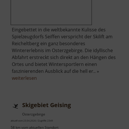
Eingebettet in die weltbekannte Kulisse des
Spielzeugdorfs Seiffen verspricht der Skilift am
Reicheltberg ein ganz besonderes
Wintererlebnis im Osterzgebirge. Die idyllische
Abfahrt erstreckt sich direkt an den Hängen des
Ortes und bietet Wintersportlern einen
faszinierenden Ausblick auf die hell er.. »
über
weiterlesen
Skilift
Seiffen
am
Skigebiet Geising
Reicheltberg
Osterzgebirge
aktuell vom 23.04.2026 / Zugriffe: 2349
58 km vom aktuellen Standort