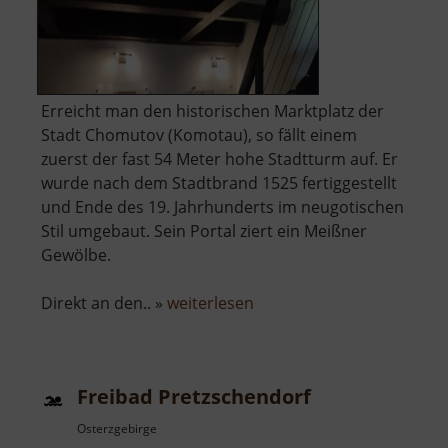
Erreicht man den historischen Marktplatz der
Stadt Chomutov (Komotau), so fällt einem
zuerst der fast 54 Meter hohe Stadtturm auf. Er
wurde nach dem Stadtbrand 1525 fertiggestellt
und Ende des 19. Jahrhunderts im neugotischen
Stil umgebaut. Sein Portal ziert ein Meißner
Gewölbe.
über
Direkt an den.. »
weiterlesen
Městská
věž
a
Freibad Pretzschendorf
kostel
Nanebevzetí
Osterzgebirge
Panny