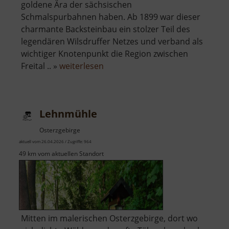
goldene Ära der sächsischen
Schmalspurbahnen haben. Ab 1899 war dieser
charmante Backsteinbau ein stolzer Teil des
legendären Wilsdruffer Netzes und verband als
wichtiger Knotenpunkt die Region zwischen
über
Freital .. »
weiterlesen
Historischer
Bahnhof
Mohorn
Lehnmühle
Osterzgebirge
aktuell vom 26.04.2026 / Zugriffe: 964
49 km vom aktuellen Standort
Mitten im malerischen Osterzgebirge, dort wo