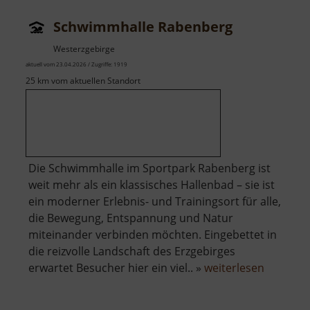
Schwimmhalle Rabenberg
Westerzgebirge
aktuell vom 23.04.2026 / Zugriffe: 1919
25 km vom aktuellen Standort
Die Schwimmhalle im Sportpark Rabenberg ist
weit mehr als ein klassisches Hallenbad – sie ist
ein moderner Erlebnis- und Trainingsort für alle,
die Bewegung, Entspannung und Natur
miteinander verbinden möchten. Eingebettet in
die reizvolle Landschaft des Erzgebirges
über
erwartet Besucher hier ein viel.. »
weiterlesen
Schwimm
Rabenbe