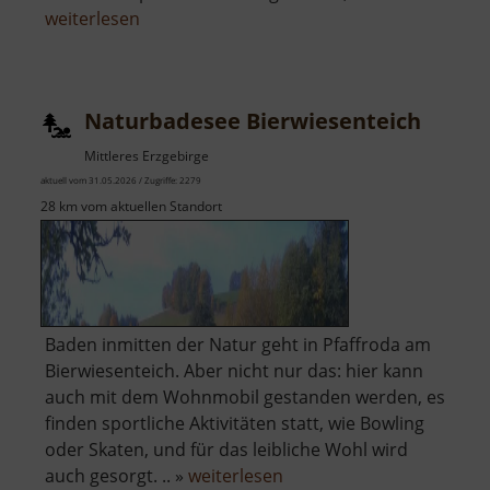
über
weiterlesen
Medizinhistorische
Sammlung
der
Naturbadesee Bierwiesenteich
Klinikum
Chemnitz
Mittleres Erzgebirge
gGmbH
aktuell vom 31.05.2026 / Zugriffe: 2279
28 km vom aktuellen Standort
Baden inmitten der Natur geht in Pfaffroda am
Bierwiesenteich. Aber nicht nur das: hier kann
auch mit dem Wohnmobil gestanden werden, es
finden sportliche Aktivitäten statt, wie Bowling
oder Skaten, und für das leibliche Wohl wird
über
auch gesorgt. .. »
weiterlesen