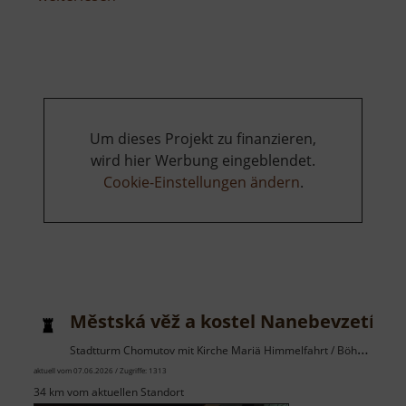
Festung
Königstein
Um dieses Projekt zu finanzieren,
wird hier Werbung eingeblendet.
Cookie-Einstellungen ändern
.
Městská věž a kostel Nanebevzetí Pa
Stadtturm Chomutov mit Kirche Mariä Himmelfahrt / Böhmisches Erzgebirge
aktuell vom 07.06.2026 / Zugriffe: 1313
34 km vom aktuellen Standort