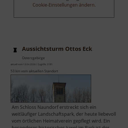
Cookie-Einstellungen ändern
.
Aussichtsturm Ottos Eck
Osterzgebirge
aktuell vom 13.04.2026 / Zugriffe: 3185
53 km vom aktuellen Standort
Am Schloss Naundorf erstreckt sich ein
weitläufiger Landschaftspark, der heute liebevoll
vom örtlichen Heimatverein gepflegt wird. Ein
besonderes historisches Juwel im Park ist der