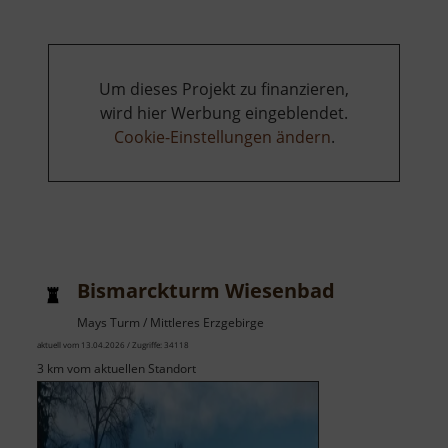
Torfhaus
Um dieses Projekt zu finanzieren,
wird hier Werbung eingeblendet.
Cookie-Einstellungen ändern
.
Bismarckturm Wiesenbad
Mays Turm / Mittleres Erzgebirge
aktuell vom 13.04.2026 / Zugriffe: 34118
3 km vom aktuellen Standort