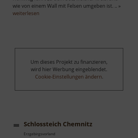
wie von einem Wall mit Felsen umgeben ist. .. »
über
weiterlesen
Basaltsee
bei
Ansprung
Um dieses Projekt zu finanzieren,
wird hier Werbung eingeblendet.
Cookie-Einstellungen ändern
.
Schlossteich Chemnitz
Erzgebirgsvorland