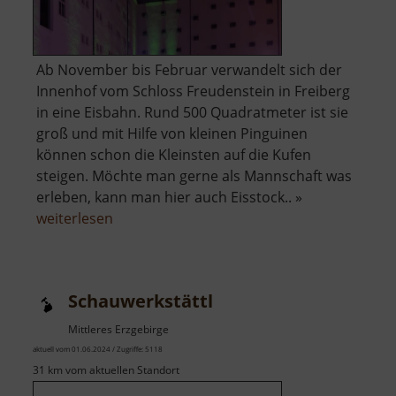
Ab November bis Februar verwandelt sich der
Innenhof vom Schloss Freudenstein in Freiberg
in eine Eisbahn. Rund 500 Quadratmeter ist sie
groß und mit Hilfe von kleinen Pinguinen
können schon die Kleinsten auf die Kufen
steigen. Möchte man gerne als Mannschaft was
erleben, kann man hier auch Eisstock.. »
über
weiterlesen
Eisbahn
im
Schloss
Schauwerkstättl
Freudenstein
Mittleres Erzgebirge
aktuell vom 01.06.2024 / Zugriffe: 5118
31 km vom aktuellen Standort