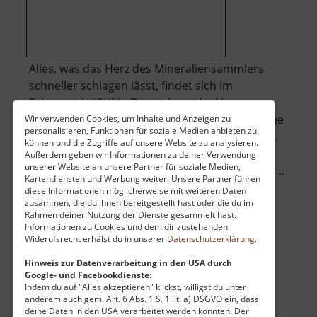
Alles, was das Herz des Mineraliensammlers
schneller schlagen lässt, findet sich im
Schauwerkstättl in Deutschneudorf im
Erzgebirge. Hier kann man stöbern, beim Steine
Wir verwenden Cookies, um Inhalte und Anzeigen zu
personalisieren, Funktionen für soziale Medien anbieten zu
schleifen zusehen oder selbst Steine "erleben".
können und die Zugriffe auf unsere Website zu analysieren.
Kinder können im Garten auf Schatzsuche
Außerdem geben wir Informationen zu deiner Verwendung
unserer Website an unsere Partner für soziale Medien,
gehen, im Sandkasten Mineralien suchen oder ..
Kartendiensten und Werbung weiter. Unsere Partner führen
über
»
weiterlesen
diese Informationen möglicherweise mit weiteren Daten
Schauwerkstättl
zusammen, die du ihnen bereitgestellt hast oder die du im
Rahmen deiner Nutzung der Dienste gesammelt hast.
Informationen zu Cookies und dem dir zustehenden
Widerufsrecht erhälst du in unserer
Datenschutzerklärung
.
Auersberg
Hinweis zur Datenverarbeitung in den USA durch
Google- und Facebookdienste:
mit Auersbergturm / Westerzgebirge
Indem du auf "Alles akzeptieren" klickst, willigst du unter
aktuell vom 01.06.2024 / Zugriffe: 20224
anderem auch gem. Art. 6 Abs. 1 S. 1 lit. a) DSGVO ein, dass
30 km vom aktuellen Standort
deine Daten in den USA verarbeitet werden könnten. Der