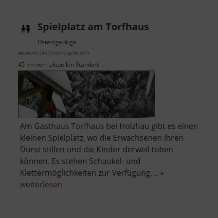
Victoria
Stolln
Spielplatz am Torfhaus
Osterzgebirge
aktuell vom 23.07.2024 / Zugriffe: 3171
45 km vom aktuellen Standort
Am Gasthaus Torfhaus bei Holzhau gibt es einen
kleinen Spielplatz, wo die Erwachsenen ihren
Durst stillen und die Kinder derweil toben
können. Es stehen Schaukel- und
Klettermöglichkeiten zur Verfügung. .. »
über
weiterlesen
Spielplatz
am