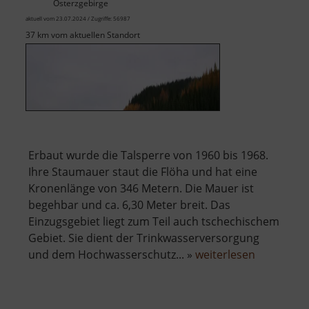
Osterzgebirge
aktuell vom 23.07.2024 / Zugriffe: 56987
37 km vom aktuellen Standort
Erbaut wurde die Talsperre von 1960 bis 1968.
Ihre Staumauer staut die Flöha und hat eine
Kronenlänge von 346 Metern. Die Mauer ist
begehbar und ca. 6,30 Meter breit. Das
Einzugsgebiet liegt zum Teil auch tschechischem
Gebiet. Sie dient der Trinkwasserversorgung
über
und dem Hochwasserschutz... »
weiterlesen
Talsperre
Rauschen