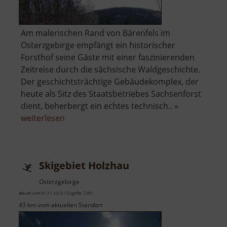
Am malerischen Rand von Bärenfels im
Osterzgebirge empfängt ein historischer
Forsthof seine Gäste mit einer faszinierenden
Zeitreise durch die sächsische Waldgeschichte.
Der geschichtsträchtige Gebäudekomplex, der
heute als Sitz des Staatsbetriebes Sachsenforst
dient, beherbergt ein echtes technisch.. »
über
weiterlesen
Forsthof
Bärenfels
mit
Skigebiet Holzhau
Arboretum
Osterzgebirge
aktuell vom 01.11.2025 / Zugriffe: 7281
43 km vom aktuellen Standort