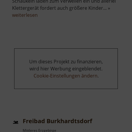
Schaukeln laden zum Verweilen ein und allerlei
Klettergerät fordert auch größere Kinder... »
über
weiterlesen
Spielplatz
Beucha
Um dieses Projekt zu finanzieren,
wird hier Werbung eingeblendet.
Cookie-Einstellungen ändern
.
Freibad Burkhardtsdorf
Mittleres Erzgebirge