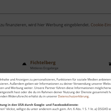
 zu finanzieren, wird hier Werbung eingeblendet.
Cookie-Ein
Fichtelberg
Mittleres Erzgebirge
aktuell vom 31.05.2026 / Zugriffe: 71218
aktu
nhalte und Anzeigen zu personalisieren, Funktionen für soziale Medien anbieten
20 km vom aktuellen Standort
21
ysieren. Außerdem geben wir Informationen zu deiner Verwendung unserer Websi
ten und Werbung weiter. Unsere Partner führen diese Informationen möglicherw
itgestellt hast oder die du im Rahmen deiner Nutzung der Dienste gesammelt ha
nden Widerufsrecht erhälst du in unserer
Datenschutzerklärung
.
tung in den USA durch Google- und Facebookdienste:
en" klickst, willigst du unter anderem auch gem. Art. 6 Abs. 1 S. 1 lit. a) DSGVO 
Der Fichtelberg ist mit 1214 Metern
V