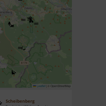
Leaflet
|
© OpenStreetMap
Scheibenberg