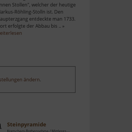
nnen Stollen", welcher der heutige
arkus-Röhling-Stolln ist. Den
aupterzgang entdeckte man 1733.
ort erfolgte der Abbau bis .. »
über
eiterlesen
Markus-
Röhling-
Stolln
stellungen ändern
.
Steinpyramide
Kretscham-Rothensehma / Mittleres Erzgebirge