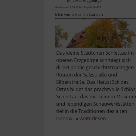
Mittleres Erzgebirge
aktuell vom 12.04.2026 / Zugriffe: 64676
6 km vom aktuellen Standort
Das kleine Städtchen Schlettau im
oberen Erzgebirge schmiegt sich
direkt an die geschichtsträchtigen
Routen der Salzstraße und
Silberstraße. Das Herzstück des
Ortes bildet das prachtvolle Schlos
Schlettau, das mit seinem Museu
und lebendigen Schauwerkstätten
tief in die Traditionen des alten
über
Handw.. »
weiterlesen
Schloss
Schlettau