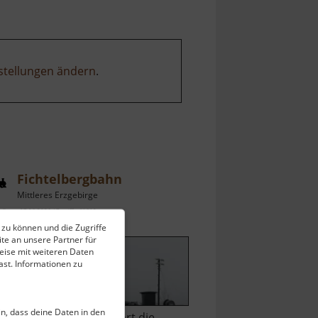
stellungen ändern
.
Fichtelbergbahn
Mittleres Erzgebirge
ell vom 07.06.2026 / Zugriffe: 41610
 zu können und die Zugriffe
 km vom aktuellen Standort
te an unsere Partner für
eise mit weiteren Daten
st. Informationen zu
ein, dass deine Daten in den
on Dampf getrieben fährt die