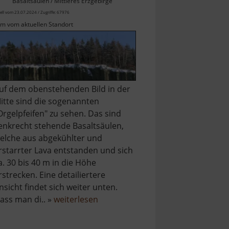
Basaltsäulen / Mittleres Erzgebirge
ell vom 23.07.2024 / Zugriffe: 67976
km vom aktuellen Standort
uf dem obenstehenden Bild in der
itte sind die sogenannten
Orgelpfeifen" zu sehen. Das sind
enkrecht stehende Basaltsäulen,
elche aus abgekühlter und
rstarrter Lava entstanden und sich
a. 30 bis 40 m in die Höhe
rstrecken. Eine detailiertere
nsicht findet sich weiter unten.
über
ass man di.. »
weiterlesen
ahn
Scheibenberg