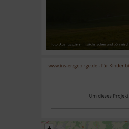
Foto: Ausflugsziele im sächsischen und böhmisc
www.ins-erzgebirge.de
-
Für Kinder b
Um dieses Projekt
+