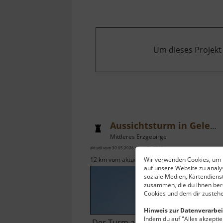
Um dieses Projekt
Aussichtsturm in Gelenau
Mittleres Erzgebirge
aktuell vom 30.05.2026 / Zugriffe: 37454
Wir verwenden Cookies, um I
12 km vom aktuellen Standort
auf unsere Website zu anal
soziale Medien, Kartendiens
zusammen, die du ihnen bere
Cookies und dem dir zustehe
Hinweis zur Datenverarbei
Indem du auf "Alles akzeptier
Der Turm aus Stahl ist 27,5 Meter