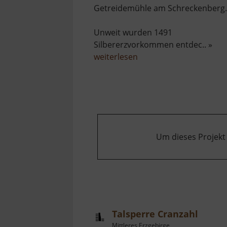
Getreidemühle am Schreckenberg.
Unweit wurden 1491
Silbererzvorkommen entdec.. »
über
weiterlesen
Frohnauer
Hammer
Um dieses Projekt
Talsperre Cranzahl
Mittleres Erzgebirge