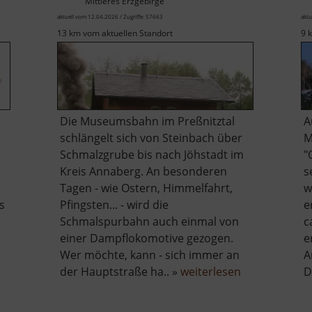
Mittleres Erzgebirge
aktuell vom 12.04.2026 / Zugriffe: 57663
aktu
13 km vom aktuellen Standort
9 
Die Museumsbahn im Preßnitztal
A
schlängelt sich von Steinbach über
M
Schmalzgrube bis nach Jöhstadt im
"
Kreis Annaberg. An besonderen
s
Tagen - wie Ostern, Himmelfahrt,
w
s
Pfingsten... - wird die
e
m
Schmalspurbahn auch einmal von
c
einer Dampflokomotive gezogen.
e
Wer möchte, kann - sich immer an
A
über
der Hauptstraße ha.. »
weiterlesen
D
Preßnitztalb