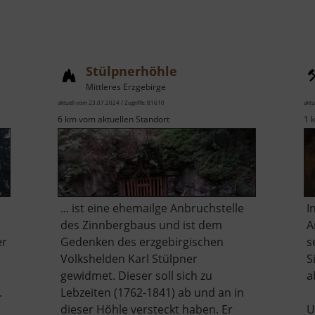
Stülpnerhöhle
Mittleres Erzgebirge
aktuell vom 23.07.2024 / Zugriffe: 81610
aktu
6 km vom aktuellen Standort
1 
... ist eine ehemailge Anbruchstelle
I
des Zinnbergbaus und ist dem
A
er
Gedenken des erzgebirgischen
s
Volkshelden Karl Stülpner
S
gewidmet. Dieser soll sich zu
a
.
Lebzeiten (1762-1841) ab und an in
dieser Höhle versteckt haben. Er
U