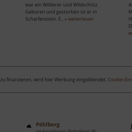
war ein Wilderer und Wildschütz.
A
Geboren und gestorben ist er in
M
über
Scharfenstein. E.. »
weiterlesen
H
Stülpnerhöhle
D
w
 zu finanzieren, wird hier Werbung eingeblendet.
Cookie-Ein
Pöhlberg
mit Aussichtsturm / Butterfässer / Mittleres Erzgebirge