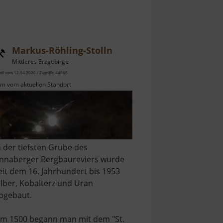
Markus-Röhling-Stolln
Mittleres Erzgebirge
ell vom 12.04.2026 / Zugriffe: 44866
km vom aktuellen Standort
n der tiefsten Grube des
nnaberger Bergbaureviers wurde
eit dem 16. Jahrhundert bis 1953
ilber, Kobalterz und Uran
bgebaut.
m 1500 begann man mit dem "St.