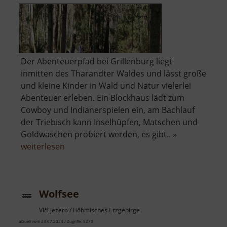
Der Abenteuerpfad bei Grillenburg liegt
inmitten des Tharandter Waldes und lässt große
und kleine Kinder in Wald und Natur vielerlei
Abenteuer erleben. Ein Blockhaus lädt zum
Cowboy und Indianerspielen ein, am Bachlauf
der Triebisch kann Inselhüpfen, Matschen und
Goldwaschen probiert werden, es gibt.. »
über
weiterlesen
Abenteuerpfad
Wolfsee
Vlčí jezero / Böhmisches Erzgebirge
aktuell vom 23.07.2024 / Zugriffe: 5270