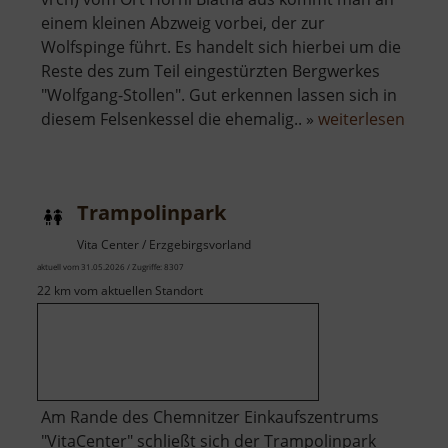
einem kleinen Abzweig vorbei, der zur
Wolfspinge führt. Es handelt sich hierbei um die
Reste des zum Teil eingestürzten Bergwerkes
"Wolfgang-Stollen". Gut erkennen lassen sich in
über
diesem Felsenkessel die ehemalig.. »
weiterlesen
Wolfs
Trampolinpark
Vita Center / Erzgebirgsvorland
aktuell vom 31.05.2026 / Zugriffe: 8307
22 km vom aktuellen Standort
Am Rande des Chemnitzer Einkaufszentrums
"VitaCenter" schließt sich der Trampolinpark