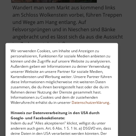
Wandert man vom Markt aus kommend links
am Schloss Wolkenstein vorbei, führen Treppen
und Wege am Hang entlang. Auf
Felsvorsprüngen und in Nieschen sind Bänke
angebracht und es lässt sich da aus die Aussicht
ins Zschopautal genießen.
Wir verwenden Cookies, um Inhalte und Anzeigen zu
personalisieren, Funktionen für soziale Medien anbieten zu
Möchte man hinab zum Fluss, kommt man
können und die Zugriffe auf unsere Website zu analysieren.
über
durch die Wolfsch.. »
weiterlesen
Außerdem geben wir Informationen zu deiner Verwendung
unserer Website an unsere Partner für soziale Medien,
Wolkensteiner
Kartendiensten und Werbung weiter. Unsere Partner führen
Wände
diese Informationen möglicherweise mit weiteren Daten
zusammen, die du ihnen bereitgestellt hast oder die du im
Rahmen deiner Nutzung der Dienste gesammelt hast.
Altes Waldbad
Informationen zu Cookies und dem dir zustehenden
Widerufsrecht erhälst du in unserer
Datenschutzerklärung
.
Wildenthal / Westerzgebirge
aktuell vom 01.03.2025 / Zugriffe: 15261
Hinweis zur Datenverarbeitung in den USA durch
Google- und Facebookdienste:
32 km vom aktuellen Standort
Indem du auf "Alles akzeptieren" klickst, willigst du unter
anderem auch gem. Art. 6 Abs. 1 S. 1 lit. a) DSGVO ein, dass
deine Daten in den USA verarbeitet werden könnten. Der