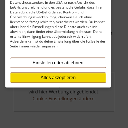
Datenschutzstandard in den USA ist nach Ansicht des
EuGHs unzureichend und es besteht die Gefahr, dass Ihre
Daten durch die US-Behörden zu Kontroll- und
Überwachungszwecken, möglicherweise auch ohne
Hier findet der Wanderer neben sonnigen
Rechtsbehelfsmöglichkeiten, verarbeitet werden. Du kannst
Bergwiesen einen Grillplatz mit
aber über die Einstellungen diese Dienste auch explizit
abwählen, dann findet eine Übermittlung nicht statt. Deine
Wassertretbecken. Bänke laden zum Verweilen
erteilte Einwilligung kannst du jederzeit widerrufen.
über
ein... »
weiterlesen
Außerdem kannst du deine Einstellung über die Fußzeile der
Altes
Seite immer wieder anpassen.
Waldbad
Einstellen oder ablehnen
Alles akzeptieren
Um dieses Projekt zu finanzieren,
wird hier Werbung eingeblendet.
Cookie-Einstellungen ändern
.