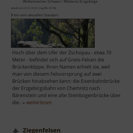
Wolkensteiner Schweiz / Mittleres Erzgebirge
aktuell vom 23.07.2024 / Zugriffe: 45798
8 km vom aktuellen Standort
Hoch über dem Ufer der Zschopau - etwa 70
Meter - befindet sich auf Gneis-Felsen die
Brückenklippe. Ihren Namen erhielt sie, weil
man von diesem Felsvorsprung auf zwei
Brücken hinabsehen kann: die Eisenbahnbrücke
der Erzgebirgsbahn von Chemnitz nach
Bärenstein und eine alte Steinbogenbrücke über
über
die.. »
weiterlesen
Brückenklippe
Ziegenfelsen