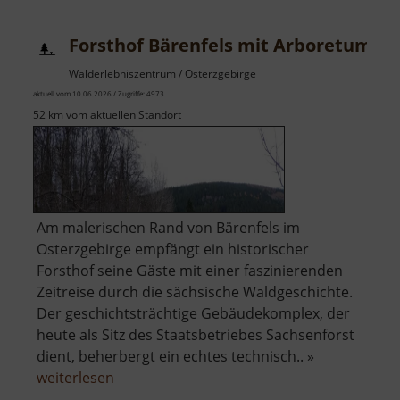
Forsthof Bärenfels mit Arboretum
Walderlebniszentrum / Osterzgebirge
aktuell vom 10.06.2026 / Zugriffe: 4973
52 km vom aktuellen Standort
Am malerischen Rand von Bärenfels im
Osterzgebirge empfängt ein historischer
Forsthof seine Gäste mit einer faszinierenden
Zeitreise durch die sächsische Waldgeschichte.
Der geschichtsträchtige Gebäudekomplex, der
heute als Sitz des Staatsbetriebes Sachsenforst
dient, beherbergt ein echtes technisch.. »
über
weiterlesen
Forsthof