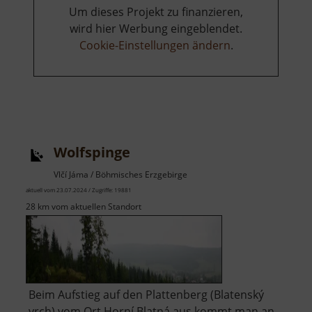
Um dieses Projekt zu finanzieren,
wird hier Werbung eingeblendet.
Cookie-Einstellungen ändern
.
Wolfspinge
Vlčí Jáma / Böhmisches Erzgebirge
aktuell vom 23.07.2024 / Zugriffe: 19881
28 km vom aktuellen Standort
Beim Aufstieg auf den Plattenberg (Blatenský
vrch) vom Ort Horní Blatná aus kommt man an