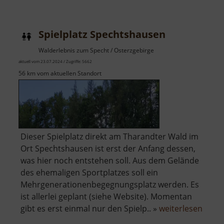
Bärenfels
mit
Spielplatz Spechtshausen
Arboretum
Walderlebnis zum Specht / Osterzgebirge
aktuell vom 23.07.2024 / Zugriffe: 5662
56 km vom aktuellen Standort
Dieser Spielplatz direkt am Tharandter Wald im
Ort Spechtshausen ist erst der Anfang dessen,
was hier noch entstehen soll. Aus dem Gelände
des ehemaligen Sportplatzes soll ein
Mehrgenerationenbegegnungsplatz werden. Es
ist allerlei geplant (siehe Website). Momentan
über
gibt es erst einmal nur den Spielp.. »
weiterlesen
Spielp