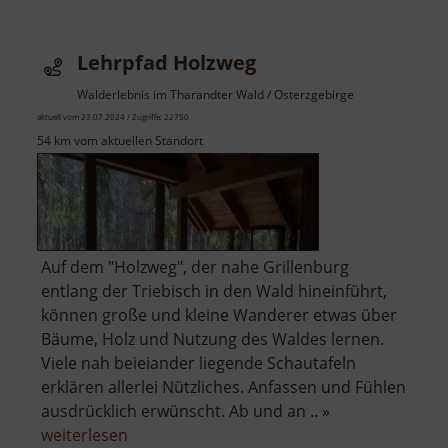
Spec
Lehrpfad Holzweg
Walderlebnis im Tharandter Wald / Osterzgebirge
aktuell vom 23.07.2024 / Zugriffe: 22750
54 km vom aktuellen Standort
Auf dem "Holzweg", der nahe Grillenburg
entlang der Triebisch in den Wald hineinführt,
können große und kleine Wanderer etwas über
Bäume, Holz und Nutzung des Waldes lernen.
Viele nah beieiander liegende Schautafeln
erklären allerlei Nützliches. Anfassen und Fühlen
ausdrücklich erwünscht. Ab und an .. »
über
weiterlesen