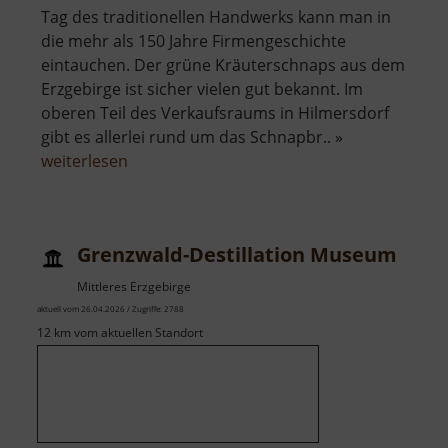
Tag des traditionellen Handwerks kann man in
die mehr als 150 Jahre Firmengeschichte
eintauchen. Der grüne Kräuterschnaps aus dem
Erzgebirge ist sicher vielen gut bekannt. Im
oberen Teil des Verkaufsraums in Hilmersdorf
gibt es allerlei rund um das Schnapbr.. »
über
weiterlesen
Schaudestillation
und
Ausstellung
Grenzwald-Destillation Museum
Lauterbacher
Tropfen
Mittleres Erzgebirge
aktuell vom 26.04.2026 / Zugriffe: 2788
12 km vom aktuellen Standort