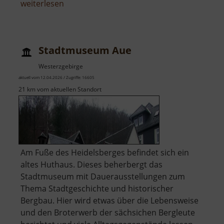
über
weiterlesen
Museum
der
Luftschlacht
Stadtmuseum Aue
über
dem
Westerzgebirge
Erzgebirge
aktuell vom 12.04.2026 / Zugriffe: 16605
21 km vom aktuellen Standort
Am Fuße des Heidelsberges befindet sich ein
altes Huthaus. Dieses beherbergt das
Stadtmuseum mit Dauerausstellungen zum
Thema Stadtgeschichte und historischer
Bergbau. Hier wird etwas über die Lebensweise
und den Broterwerb der sächsichen Bergleute