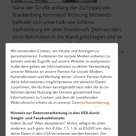
Nahe der Straße entlang der Zschopau von
Frankenberg kommend Richtung Mittweida
befindet sich unterhalb von Schloss
Sachsenburg ein alter Steinbruch. Dort wurden
einst Bohrhaken in die Wand geschlagen und es
kann geklettert werden. Der Fels besteht hier
aus Gneis und ist zum Teil etwas brüchig. Der .. »
Wir verwenden Cookies, um Inhalte und Anzeigen zu
personalisieren, Funktionen für soziale Medien anbieten zu
über
weiterlesen
können und die Zugriffe auf unsere Website zu analysieren.
Zschopauwand
Außerdem geben wir Informationen zu deiner Verwendung
unserer Website an unsere Partner für soziale Medien,
Kartendiensten und Werbung weiter. Unsere Partner führen
diese Informationen möglicherweise mit weiteren Daten
Kriebethaler Wände
zusammen, die du ihnen bereitgestellt hast oder die du im
Rahmen deiner Nutzung der Dienste gesammelt hast.
Sachsen
Informationen zu Cookies und dem dir zustehenden
Widerufsrecht erhälst du in unserer
Datenschutzerklärung
.
aktuell vom 01.03.2025 / Zugriffe: 9880
49 km vom aktuellen Standort
Hinweis zur Datenverarbeitung in den USA durch
Google- und Facebookdienste:
Indem du auf "Alles akzeptieren" klickst, willigst du unter
anderem auch gem. Art. 6 Abs. 1 S. 1 lit. a) DSGVO ein, dass
deine Daten in den USA verarbeitet werden könnten. Der