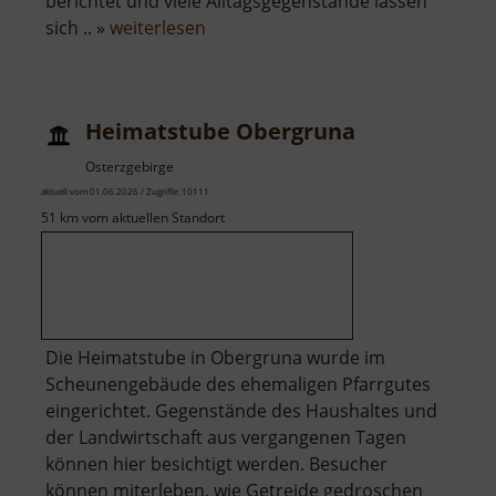
berichtet und viele Alltagsgegenstände lassen
über
sich .. »
weiterlesen
Stadtmuseum
Aue
Heimatstube Obergruna
Osterzgebirge
aktuell vom 01.06.2026 / Zugriffe: 10111
51 km vom aktuellen Standort
Die Heimatstube in Obergruna wurde im
Scheunengebäude des ehemaligen Pfarrgutes
eingerichtet. Gegenstände des Haushaltes und
der Landwirtschaft aus vergangenen Tagen
können hier besichtigt werden. Besucher
können miterleben, wie Getreide gedroschen