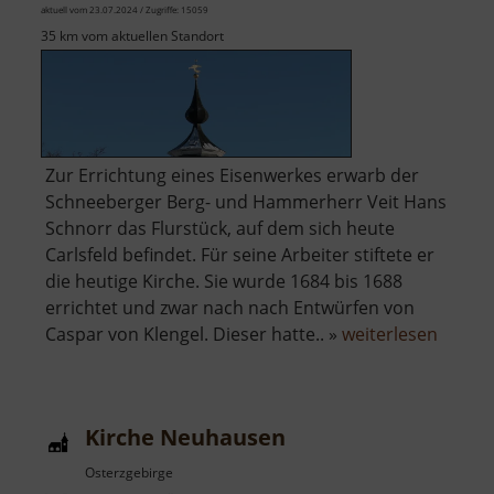
aktuell vom 23.07.2024 / Zugriffe: 15059
35 km vom aktuellen Standort
Zur Errichtung eines Eisenwerkes erwarb der
Schneeberger Berg- und Hammerherr Veit Hans
Schnorr das Flurstück, auf dem sich heute
Carlsfeld befindet. Für seine Arbeiter stiftete er
die heutige Kirche. Sie wurde 1684 bis 1688
errichtet und zwar nach nach Entwürfen von
über
Caspar von Klengel. Dieser hatte.. »
weiterlesen
Rundki
Carlsfe
Kirche Neuhausen
Osterzgebirge