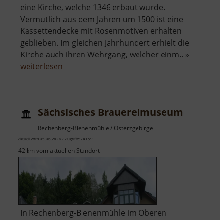
eine Kirche, welche 1346 erbaut wurde.
Vermutlich aus dem Jahren um 1500 ist eine
Kassettendecke mit Rosenmotiven erhalten
geblieben. Im gleichen Jahrhundert erhielt die
Kirche auch ihren Wehrgang, welcher einm.. »
über
weiterlesen
Wehrkirche
in
Dörnthal
Sächsisches Brauereimuseum
Rechenberg-Bienenmühle / Osterzgebirge
aktuell vom 05.06.2026 / Zugriffe: 24159
42 km vom aktuellen Standort
In Rechenberg-Bienenmühle im Oberen