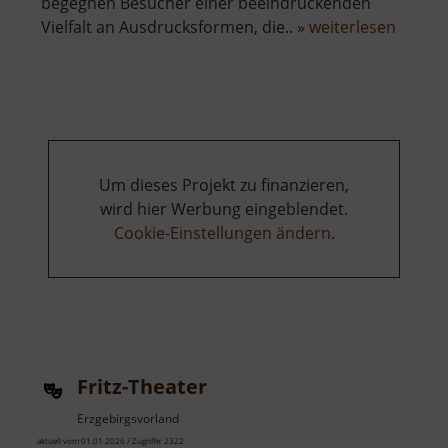
begegnen Besucher einer beeindruckenden
über
Vielfalt an Ausdrucksformen, die.. »
weiterlesen
Neue
Sächsi
Galeri
Um dieses Projekt zu finanzieren,
wird hier Werbung eingeblendet.
Cookie-Einstellungen ändern
.
Fritz-Theater
Erzgebirgsvorland
aktuell vom 01.01.2026 / Zugriffe: 2322