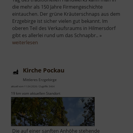
die mehr als 150 Jahre Firmengeschichte
eintauchen. Der grüne Kräuterschnaps aus dem
Erzgebirge ist sicher vielen gut bekannt. Im
oberen Teil des Verkaufsraums in Hilmersdorf
gibt es allerlei rund um das Schnapbr.. »
über
weiterlesen
Schaudestillation
und
Ausstellung
Kirche Pockau
Lauterbacher
Tropfen
Mittleres Erzgebirge
aktuell vom 11.04.2026 / Zugriffe: 3464
19 km vom aktuellen Standort
Die auf einer sanften Anhöhe stehende