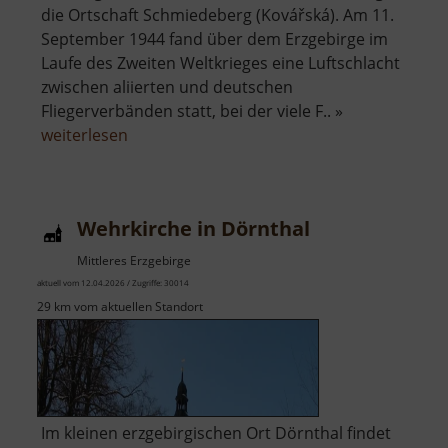
die Ortschaft Schmiedeberg (Kovářská). Am 11.
September 1944 fand über dem Erzgebirge im
Laufe des Zweiten Weltkrieges eine Luftschlacht
zwischen aliierten und deutschen
Fliegerverbänden statt, bei der viele F.. »
über
weiterlesen
Museum
der
Luftschlacht
Wehrkirche in Dörnthal
über
dem
Mittleres Erzgebirge
Erzgebirge
aktuell vom 12.04.2026 / Zugriffe: 30014
29 km vom aktuellen Standort
Im kleinen erzgebirgischen Ort Dörnthal findet