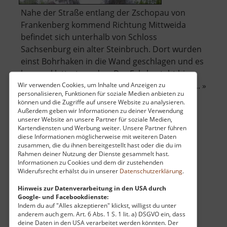
Nahe der Straße entlang der Zschopau von
Frankenberg kommend Richtung Mittweida
befindet sich unterhalb von Schloss
Sachsenburg ein alter Steinbruch. Dort wurden
einst Bohrhaken in die Wand geschlagen und es
kann geklettert werden. Der Fels besteht hier
aus Gneis und ist zum Teil etwas brüchig. Der .. »
Wir verwenden Cookies, um Inhalte und Anzeigen zu
personalisieren, Funktionen für soziale Medien anbieten zu
über
weiterlesen
können und die Zugriffe auf unsere Website zu analysieren.
Zschopauwand
Außerdem geben wir Informationen zu deiner Verwendung
unserer Website an unsere Partner für soziale Medien,
Kartendiensten und Werbung weiter. Unsere Partner führen
diese Informationen möglicherweise mit weiteren Daten
Kirche Rechenberg
zusammen, die du ihnen bereitgestellt hast oder die du im
Rahmen deiner Nutzung der Dienste gesammelt hast.
Osterzgebirge
Informationen zu Cookies und dem dir zustehenden
Widerufsrecht erhälst du in unserer
Datenschutzerklärung
.
aktuell vom 23.07.2024 / Zugriffe: 9298
42 km vom aktuellen Standort
Hinweis zur Datenverarbeitung in den USA durch
Google- und Facebookdienste:
Indem du auf "Alles akzeptieren" klickst, willigst du unter
anderem auch gem. Art. 6 Abs. 1 S. 1 lit. a) DSGVO ein, dass
deine Daten in den USA verarbeitet werden könnten. Der