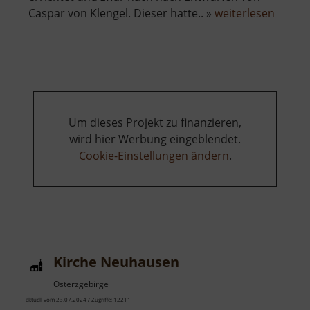
über
Caspar von Klengel. Dieser hatte.. »
weiterlesen
Rundki
Carlsfe
Um dieses Projekt zu finanzieren,
wird hier Werbung eingeblendet.
Cookie-Einstellungen ändern
.
Kirche Neuhausen
Osterzgebirge
aktuell vom 23.07.2024 / Zugriffe: 12211