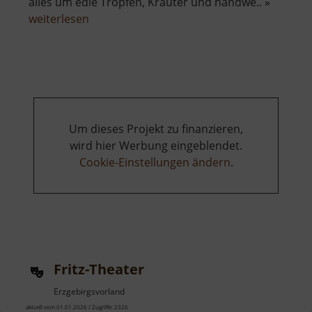
alles um edle Tropfen, Kräuter und handwe.. »
über
weiterlesen
Grenzwald-
Destillation
Museum
Um dieses Projekt zu finanzieren,
wird hier Werbung eingeblendet.
Cookie-Einstellungen ändern
.
Fritz-Theater
Erzgebirgsvorland
aktuell vom 01.01.2026 / Zugriffe: 2326