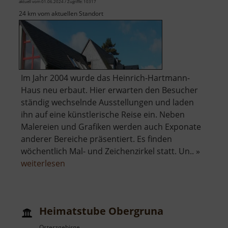
aktuell vom 01.06.2024 / Zugriffe: 10317
24 km vom aktuellen Standort
Im Jahr 2004 wurde das Heinrich-Hartmann-
Haus neu erbaut. Hier erwarten den Besucher
ständig wechselnde Ausstellungen und laden
ihn auf eine künstlerische Reise ein. Neben
Malereien und Grafiken werden auch Exponate
anderer Bereiche präsentiert. Es finden
wöchentlich Mal- und Zeichenzirkel statt. Un.. »
über
weiterlesen
Heinrich-
Hartmann-
Haus
Heimatstube Obergruna
Osterzgebirge