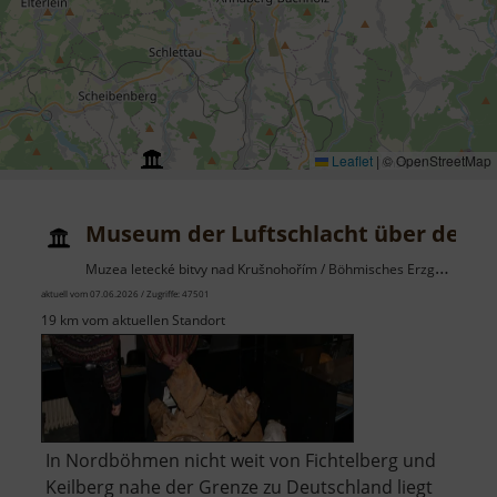
Leaflet
|
© OpenStreetMap
Museum der Luftschlacht über dem E
Muzea letecké bitvy nad Krušnohořím / Böhmisches Erzgebirge
aktuell vom 07.06.2026 / Zugriffe: 47501
19 km vom aktuellen Standort
In Nordböhmen nicht weit von Fichtelberg und
Keilberg nahe der Grenze zu Deutschland liegt