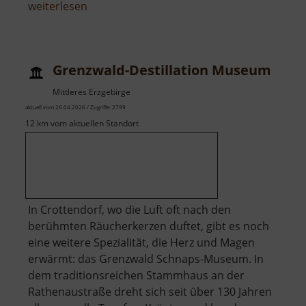
über
weiterlesen
Besucherbergwerk
Wismut-
Stolln
Grenzwald-Destillation Museum
Mittleres Erzgebirge
aktuell vom 26.04.2026 / Zugriffe: 2799
12 km vom aktuellen Standort
In Crottendorf, wo die Luft oft nach den
berühmten Räucherkerzen duftet, gibt es noch
eine weitere Spezialität, die Herz und Magen
erwärmt: das Grenzwald Schnaps-Museum. In
dem traditionsreichen Stammhaus an der
Rathenaustraße dreht sich seit über 130 Jahren