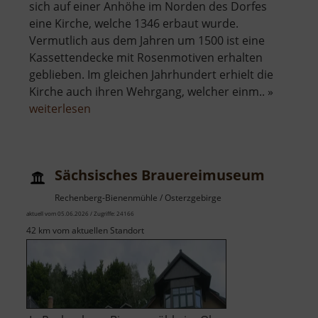
sich auf einer Anhöhe im Norden des Dorfes
eine Kirche, welche 1346 erbaut wurde.
Vermutlich aus dem Jahren um 1500 ist eine
Kassettendecke mit Rosenmotiven erhalten
geblieben. Im gleichen Jahrhundert erhielt die
Kirche auch ihren Wehrgang, welcher einm.. »
über
weiterlesen
Wehrkirche
in
Dörnthal
Sächsisches Brauereimuseum
Rechenberg-Bienenmühle / Osterzgebirge
aktuell vom 05.06.2026 / Zugriffe: 24166
42 km vom aktuellen Standort