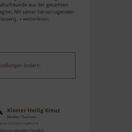
aturfreunde aus der gesamten
egion. Mit seiner hervorragenden
über
asserq.. »
weiterlesen
Moritzsee
stellungen ändern
.
Kloster Heilig Kreuz
Meißen / Sachsen
ell vom 30.09.2024 / Zugriffe: 4106
 km vom aktuellen Standort