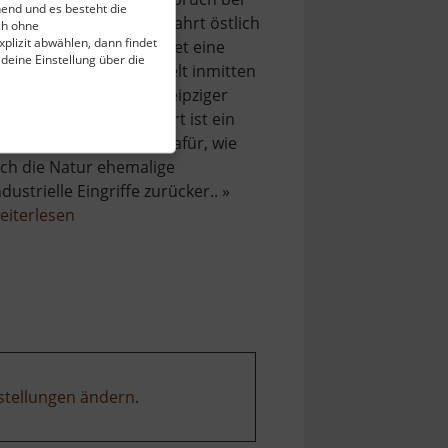
end und es besteht die
randis, nur eine kurze Fahrt östlich
ch ohne
plizit abwählen, dann findet
on Leipzig entfernt, bietet eine
 deine Einstellung über die
nerwartete vertikale Welt inmitten
er ansonsten flachen Leipziger
ieflandsbucht. Dieser Ort ist ein
aszinierendes Beispiel dafür, wie
ich die Natur ehemalige
ndustrielle Eingriffe zurücker.. »
über
eiterlesen
Ostbruch
stellungen ändern
.