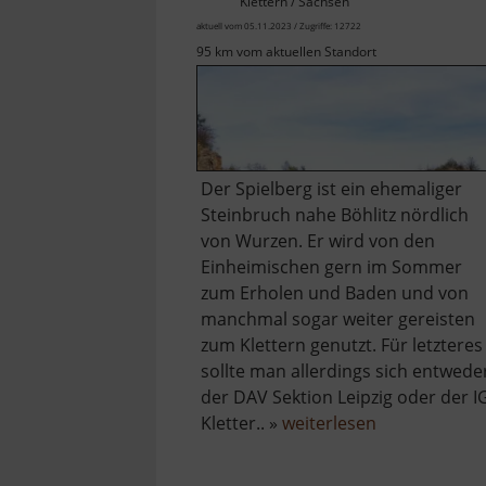
Klettern / Sachsen
aktuell vom 05.11.2023 / Zugriffe: 12722
95 km vom aktuellen Standort
Der Spielberg ist ein ehemaliger
Steinbruch nahe Böhlitz nördlich
von Wurzen. Er wird von den
Einheimischen gern im Sommer
zum Erholen und Baden und von
manchmal sogar weiter gereisten
zum Klettern genutzt. Für letzteres
sollte man allerdings sich entwede
der DAV Sektion Leipzig oder der I
über
Kletter.. »
weiterlesen
Steinbruch
Spielberg