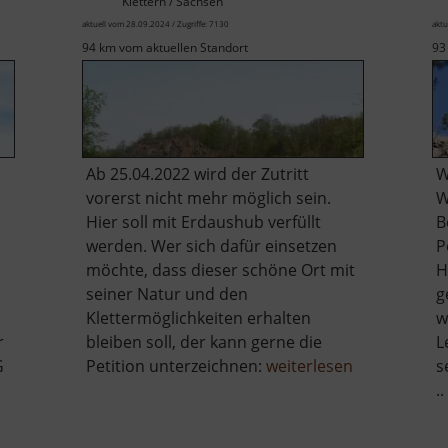
Klettern / Sachsen
aktuell vom 28.09.2024 / Zugriffe: 7130
aktu
94 km vom aktuellen Standort
93
Ab 25.04.2022 wird der Zutritt
W
vorerst nicht mehr möglich sein.
W
Hier soll mit Erdaushub verfüllt
B
werden. Wer sich dafür einsetzen
P
möchte, dass dieser schöne Ort mit
H
seiner Natur und den
g
Klettermöglichkeiten erhalten
w
r
bleiben soll, der kann gerne die
L
über
G
Petition unterzeichnen:
weiterlesen
s
Holzberg
..