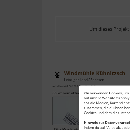
Um dieses Projekt
Windmühle Kühnitzsch
Leipziger Land / Sachsen
aktuell vom 07.06.2026 / Zugriffe: 15086
Wir verwenden Cookies, um I
86 km vom aktuellen Standort
auf unsere Website zu anal
soziale Medien, Kartendiens
zusammen, die du ihnen bere
Cookies und dem dir zustehe
Hinweis zur Datenverarbei
Indem du auf "Alles akzeptier
Die Bockwindmühle an der Straße