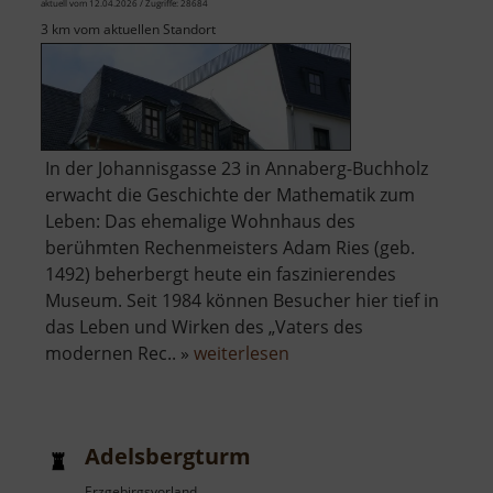
aktuell vom 12.04.2026 / Zugriffe: 28684
3 km vom aktuellen Standort
In der Johannisgasse 23 in Annaberg-Buchholz
erwacht die Geschichte der Mathematik zum
Leben: Das ehemalige Wohnhaus des
berühmten Rechenmeisters Adam Ries (geb.
1492) beherbergt heute ein faszinierendes
Museum. Seit 1984 können Besucher hier tief in
das Leben und Wirken des „Vaters des
über
modernen Rec.. »
weiterlesen
Adam-
Ries-
Museum
Adelsbergturm
Erzgebirgsvorland