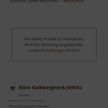
über
Zinnhaus, einen Blechham.. »
weiterlesen
Alter
Schmelzofen
Um dieses Projekt zu finanzieren,
wird hier Werbung eingeblendet.
Cookie-Einstellungen ändern
.
Altes Kalkbergwerk Miltitz
Sachsen
aktuell vom 02.06.2026 / Zugriffe: 4208
63 km vom aktuellen Standort