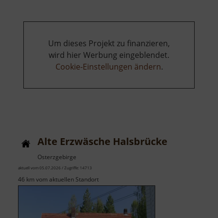
und
Erashöhe
Um dieses Projekt zu finanzieren,
wird hier Werbung eingeblendet.
Cookie-Einstellungen ändern
.
Alte Erzwäsche Halsbrücke
Osterzgebirge
aktuell vom 05.07.2026 / Zugriffe: 14713
46 km vom aktuellen Standort