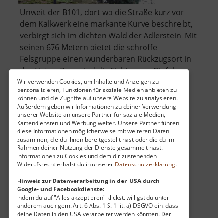
Unweit der B101, dort wo die Straße kurz vor
dem Kalkwerk eine markante Kurve beschreibt,
verbirgt sich im dichten Wald der Adlerstein. Mit
seinen 676 Metern bietet die schroffe
Felsgruppe einen wunderbaren Rückzugsort in
der Natur. Zwar sind die Fichten am Gipfel
mittlerweile so hoch gewachsen, das.. »
Wir verwenden Cookies, um Inhalte und Anzeigen zu
personalisieren, Funktionen für soziale Medien anbieten zu
über
weiterlesen
können und die Zugriffe auf unsere Website zu analysieren.
Adlerstein
Außerdem geben wir Informationen zu deiner Verwendung
unserer Website an unsere Partner für soziale Medien,
Kartendiensten und Werbung weiter. Unsere Partner führen
diese Informationen möglicherweise mit weiteren Daten
Affenstein
zusammen, die du ihnen bereitgestellt hast oder die du im
Rahmen deiner Nutzung der Dienste gesammelt hast.
Mittleres Erzgebirge
Informationen zu Cookies und dem dir zustehenden
Widerufsrecht erhälst du in unserer
Datenschutzerklärung
.
aktuell vom 23.07.2024 / Zugriffe: 51322
14 km vom aktuellen Standort
Hinweis zur Datenverarbeitung in den USA durch
Google- und Facebookdienste:
Indem du auf "Alles akzeptieren" klickst, willigst du unter
anderem auch gem. Art. 6 Abs. 1 S. 1 lit. a) DSGVO ein, dass
deine Daten in den USA verarbeitet werden könnten. Der