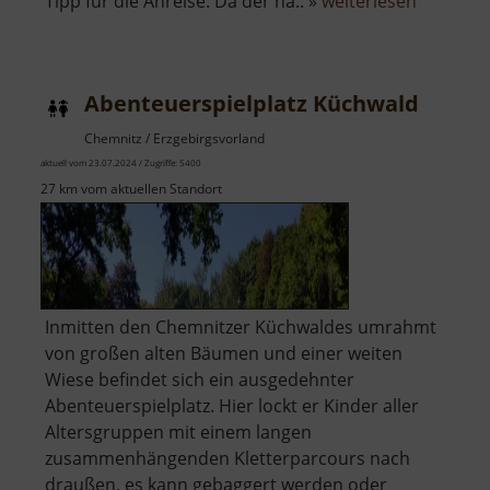
über
Tipp für die Anreise: Da der nä.. »
weiterlesen
Abenteue
am
Rochlitze
Abenteuerspielplatz Küchwald
Berg
Chemnitz / Erzgebirgsvorland
aktuell vom 23.07.2024 / Zugriffe: 5400
27 km vom aktuellen Standort
Inmitten den Chemnitzer Küchwaldes umrahmt
von großen alten Bäumen und einer weiten
Wiese befindet sich ein ausgedehnter
Abenteuerspielplatz. Hier lockt er Kinder aller
Altersgruppen mit einem langen
zusammenhängenden Kletterparcours nach
draußen, es kann gebaggert werden oder