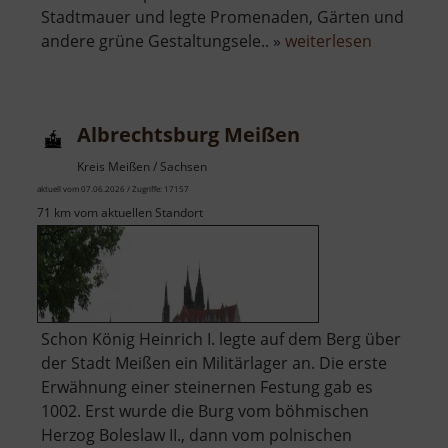
Stadtmauer und legte Promenaden, Gärten und
über
andere grüne Gestaltungsele.. »
weiterlesen
Albertpar
mit
Spielplatz
Albrechtsburg Meißen
Kreis Meißen / Sachsen
aktuell vom 07.06.2026 / Zugriffe: 17157
71 km vom aktuellen Standort
Schon König Heinrich I. legte auf dem Berg über
der Stadt Meißen ein Militärlager an. Die erste
Erwähnung einer steinernen Festung gab es
1002. Erst wurde die Burg vom böhmischen
Herzog Boleslaw II., dann vom polnischen