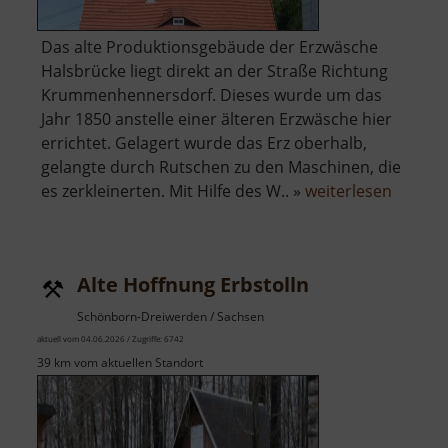
Das alte Produktionsgebäude der Erzwäsche
Halsbrücke liegt direkt an der Straße Richtung
Krummenhennersdorf. Dieses wurde um das
Jahr 1850 anstelle einer älteren Erzwäsche hier
errichtet. Gelagert wurde das Erz oberhalb,
gelangte durch Rutschen zu den Maschinen, die
über
es zerkleinerten. Mit Hilfe des W.. »
weiterlesen
Alte
Erzwäs
Halsbr
Alte Hoffnung Erbstolln
Schönborn-Dreiwerden / Sachsen
aktuell vom 04.06.2026 / Zugriffe: 6742
39 km vom aktuellen Standort