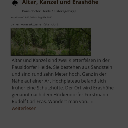
Altar, Kanzel und Erashöhe
Gelenau
Pausldorfer Heide / Osterzgebirge
aktuell vom 23.07.2024 / Zugriffe: 2912
57 km vom aktuellen Standort
Altar und Kanzel sind zwei Kletterfelsen in der
Pausldorfer Heide. Sie bestehen aus Sandstein
und sind rund zehn Meter hoch. Ganz in der
Nähe auf einer Art Hochplateau befand sich
früher eine Schutzhütte. Der Ort wird Erashöhe
genannt nach dem Höckendorfer Forstmann
Rudolf Carl Eras. Wandert man von.. »
über
weiterlesen
Altar,
Kanzel