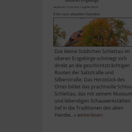
Mittleres Erzgebirge
aktuell vom 12.04.2026 / Zugriffe: 64634
6 km vom aktuellen Standort
Das kleine Städtchen Schlettau im
oberen Erzgebirge schmiegt sich
direkt an die geschichtsträchtigen
Routen der Salzstraße und
Silberstraße. Das Herzstück des
Ortes bildet das prachtvolle Schlos
Schlettau, das mit seinem Museu
und lebendigen Schauwerkstätten
tief in die Traditionen des alten
über
Handw.. »
weiterlesen
Schloss
Schlettau