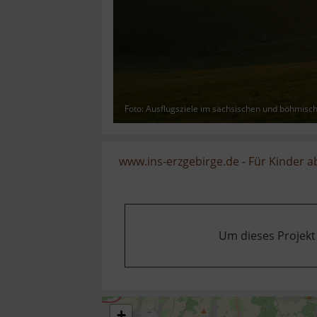
Foto: Ausflugsziele im sächsischen und böhmisc
www.ins-erzgebirge.de
-
Für Kinder a
Um dieses Projekt
+