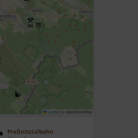
Leaflet
|
© OpenStreetMap
Preßnitztalbahn