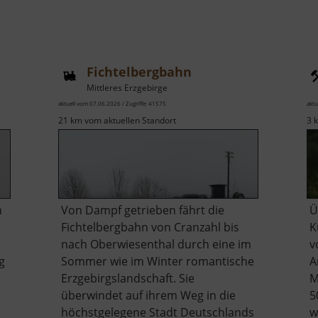
Fichtelbergbahn
Mittleres Erzgebirge
aktuell vom 07.06.2026 / Zugriffe: 41575
aktu
21 km vom aktuellen Standort
3 
n
Von Dampf getrieben fährt die
Ü
Fichtelbergbahn von Cranzahl bis
K
nach Oberwiesenthal durch eine im
v
g
Sommer wie im Winter romantische
A
Erzgebirgslandschaft. Sie
M
überwindet auf ihrem Weg in die
5
höchstgelegene Stadt Deutschlands
w