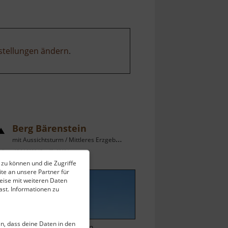
stellungen ändern
.
Berg Bärenstein
mit Aussichtsturm / Mittleres Erzgebirge
ell vom 13.04.2026 / Zugriffe: 82024
 zu können und die Zugriffe
 km vom aktuellen Standort
te an unsere Partner für
eise mit weiteren Daten
st. Informationen zu
ein, dass deine Daten in den
uf dem 898 Meter hohen