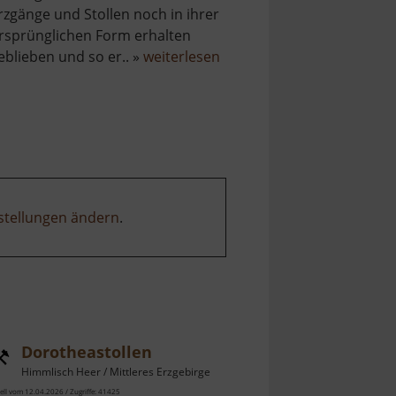
rzgänge und Stollen noch in ihrer
rsprünglichen Form erhalten
über
eblieben und so er.. »
weiterlesen
Im
Gößner
stellungen ändern
.
Dorotheastollen
Himmlisch Heer / Mittleres Erzgebirge
ell vom 12.04.2026 / Zugriffe: 41425