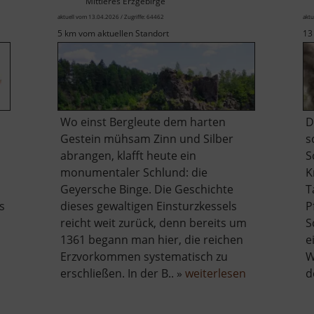
Mittleres Erzgebirge
aktuell vom 13.04.2026 / Zugriffe: 64462
aktu
5 km vom aktuellen Standort
13
Wo einst Bergleute dem harten
D
Gestein mühsam Zinn und Silber
s
abrangen, klafft heute ein
S
monumentaler Schlund: die
K
Geyersche Binge. Die Geschichte
T
s
dieses gewaltigen Einsturzkessels
P
m
reicht weit zurück, denn bereits um
S
1361 begann man hier, die reichen
e
Erzvorkommen systematisch zu
W
über
erschließen. In der B.. »
weiterlesen
d
Binge
in