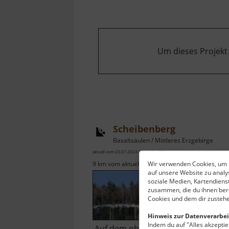
Um dieses Projekt
Scheibenberg
Basaltsäulen / Mittleres Erzgebirge
aktuell vom 23.07.2024 / Zugriffe: 67914
Wir verwenden Cookies, um I
9 km vom aktuellen Standort
auf unsere Website zu anal
soziale Medien, Kartendiens
zusammen, die du ihnen bere
Cookies und dem dir zustehe
Hinweis zur Datenverarbei
Indem du auf "Alles akzeptier
Auf dem obenstehenden Bild in de