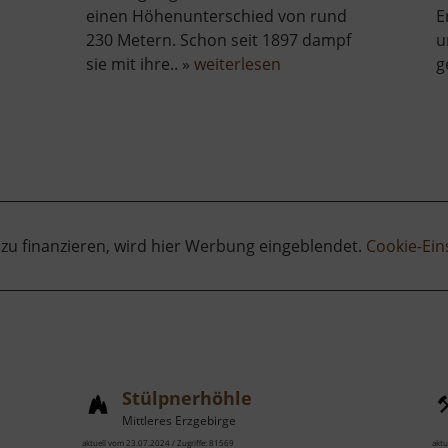
einen Höhenunterschied von rund
E
230 Metern. Schon seit 1897 dampf
u
über
sie mit ihre.. »
weiterlesen
g
r
Fichtelbergbahn
htelberg
 zu finanzieren, wird hier Werbung eingeblendet.
Cookie-Ein
Stülpnerhöhle
Mittleres Erzgebirge
aktuell vom 23.07.2024 / Zugriffe: 81569
aktu