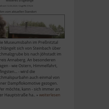
Mittleres Erzgebirge
ell vom 12.04.2026 / Zugriffe: 57624
 km vom aktuellen Standort
ie Museumsbahn im Preßnitztal
chlängelt sich von Steinbach über
chmalzgrube bis nach Jöhstadt im
reis Annaberg. An besonderen
agen - wie Ostern, Himmelfahrt,
fingsten... - wird die
chmalspurbahn auch einmal von
iner Dampflokomotive gezogen.
er möchte, kann - sich immer an
über
er Hauptstraße ha.. »
weiterlesen
Preßnitztalbahn