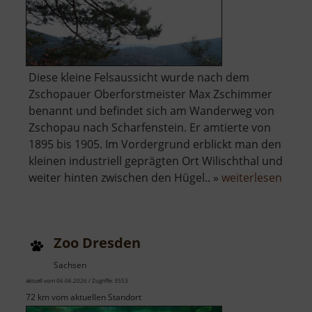
Diese kleine Felsaussicht wurde nach dem
Zschopauer Oberforstmeister Max Zschimmer
benannt und befindet sich am Wanderweg von
Zschopau nach Scharfenstein. Er amtierte von
1895 bis 1905. Im Vordergrund erblickt man den
kleinen industriell geprägten Ort Wilischthal und
über
weiter hinten zwischen den Hügel.. »
weiterlesen
Zsch
Zoo Dresden
Sachsen
aktuell vom 06.06.2026 / Zugriffe: 3553
72 km vom aktuellen Standort