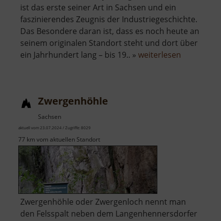
ist das erste seiner Art in Sachsen und ein
faszinierendes Zeugnis der Industriegeschichte.
Das Besondere daran ist, dass es noch heute an
seinem originalen Standort steht und dort über
über
ein Jahrhundert lang – bis 19.. »
weiterlesen
Zylinderge
Muldenhüt
Zwergenhöhle
Sachsen
aktuell vom 23.07.2024 / Zugriffe: 8029
77 km vom aktuellen Standort
Zwergenhöhle oder Zwergenloch nennt man
den Felsspalt neben dem Langenhennersdorfer