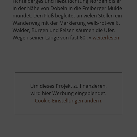
Fichtelberges und fließt Richtung Norden bis er
in der Nähe von Döbeln in die Freiberger Mulde
mündet. Den Fluß begleitet an vielen Stellen ein
Wanderweg mit der Markierung weiß-rot-weiß.
Wälder, Burgen und Felsen säumen die Ufer.
über
Wegen seiner Länge von fast 60.. »
weiterlesen
Zschop
Um dieses Projekt zu finanzieren,
wird hier Werbung eingeblendet.
Cookie-Einstellungen ändern
.