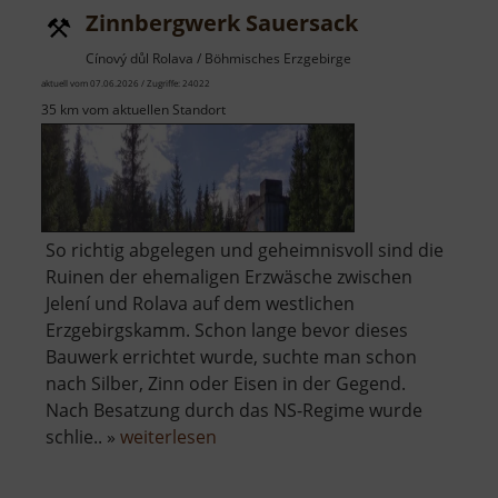
Zinnbergwerk Sauersack
Cínový důl Rolava / Böhmisches Erzgebirge
aktuell vom 07.06.2026 / Zugriffe: 24022
35 km vom aktuellen Standort
So richtig abgelegen und geheimnisvoll sind die
Ruinen der ehemaligen Erzwäsche zwischen
Jelení und Rolava auf dem westlichen
Erzgebirgskamm. Schon lange bevor dieses
Bauwerk errichtet wurde, suchte man schon
nach Silber, Zinn oder Eisen in der Gegend.
Nach Besatzung durch das NS-Regime wurde
über
schlie.. »
weiterlesen
Zinnbergwerk
Sauersack