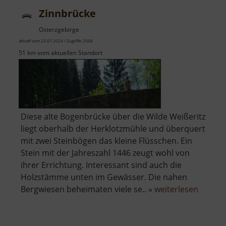
Zinnbrücke
Osterzgebirge
aktuell vom 23.07.2024 / Zugriffe: 2568
51 km vom aktuellen Standort
Diese alte Bogenbrücke über die Wilde Weißeritz
liegt oberhalb der Herklotzmühle und überquert
mit zwei Steinbögen das kleine Flüsschen. Ein
Stein mit der Jahreszahl 1446 zeugt wohl von
ihrer Errichtung. Interessant sind auch die
Holzstämme unten im Gewässer. Die nahen
über
Bergwiesen beheimaten viele se.. »
weiterlesen
Zinnbr