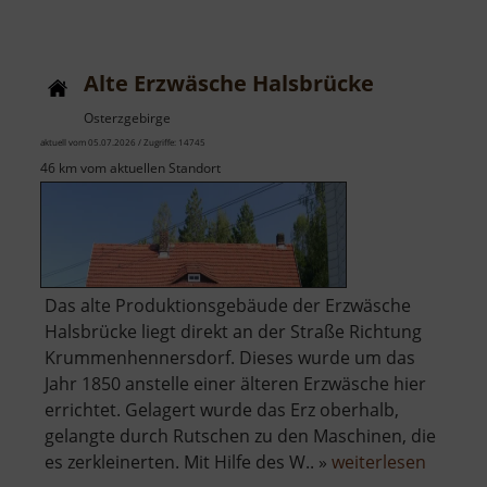
Techni
Museu
Sieben
Alte Erzwäsche Halsbrücke
Pochwe
Osterzgebirge
aktuell vom 05.07.2026 / Zugriffe: 14745
46 km vom aktuellen Standort
Das alte Produktionsgebäude der Erzwäsche
Halsbrücke liegt direkt an der Straße Richtung
Krummenhennersdorf. Dieses wurde um das
Jahr 1850 anstelle einer älteren Erzwäsche hier
errichtet. Gelagert wurde das Erz oberhalb,
gelangte durch Rutschen zu den Maschinen, die
über
es zerkleinerten. Mit Hilfe des W.. »
weiterlesen