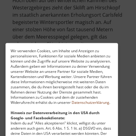
Hoch oben auf den winterlichen Kämmen des
Westerzgebirges zieht der Skilift am Hirschkopf
im staatlich anerkannten Erholungsort Carlsfeld
begeisterte Wintersportler magisch an. Auf
einer stolzen Höhe von fast tausend Metern
über dem Meeresspiegel gelegen, gilt das
schneesichere Skigebiet unweit von .. »
über
weiterlesen
Wir verwenden Cookies, um Inhalte und Anzeigen zu
personalisieren, Funktionen für soziale Medien anbieten zu
Skilift
können und die Zugriffe auf unsere Website zu analysieren.
Carlsfeld
Außerdem geben wir Informationen zu deiner Verwendung
unserer Website an unsere Partner für soziale Medien,
am
Kartendiensten und Werbung weiter. Unsere Partner führen
St Gideon Erbstollen
Hirschkopf
diese Informationen möglicherweise mit weiteren Daten
zusammen, die du ihnen bereitgestellt hast oder die du im
Großolbersdorf / Mittleres Erzgebirge
Rahmen deiner Nutzung der Dienste gesammelt hast.
aktuell vom 07.06.2026 / Zugriffe: 31456
Informationen zu Cookies und dem dir zustehenden
Widerufsrecht erhälst du in unserer
Datenschutzerklärung
.
10 km vom aktuellen Standort
Hinweis zur Datenverarbeitung in den USA durch
Google- und Facebookdienste:
Indem du auf "Alles akzeptieren" klickst, willigst du unter
anderem auch gem. Art. 6 Abs. 1 S. 1 lit. a) DSGVO ein, dass
deine Daten in den USA verarbeitet werden könnten. Der