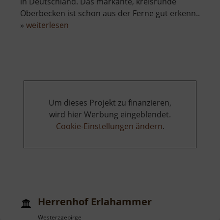
in Deutschland. Das markante, kreisrunde
Oberbecken ist schon aus der Ferne gut erkenn..
über
»
weiterlesen
Pumpspeicherwerk
Markersbach
Um dieses Projekt zu finanzieren,
wird hier Werbung eingeblendet.
Cookie-Einstellungen ändern
.
Herrenhof Erlahammer
Westerzgebirge