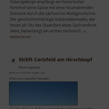
Osterzgebirge empfängt ein historischer
Forsthof seine Gäste mit einer faszinierenden
Zeitreise durch die sächsische Waldgeschichte.
Der geschichtsträchtige Gebäudekomplex, der
heute als Sitz des Staatsbetriebes Sachsenforst
dient, beherbergt ein echtes technisch.. »
über
weiterlesen
Forsthof
Bärenfels
mit
Skilift Carlsfeld am Hirschkopf
Arboretum
Westerzgebirge
aktuell vom 10.06.2026 / Zugriffe: 2768
35 km vom aktuellen Standort