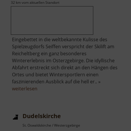
32 km vom aktuellen Standort
Eingebettet in die weltbekannte Kulisse des
Spielzeugdorfs Seiffen verspricht der Skilift am
Reicheltberg ein ganz besonderes
Wintererlebnis im Osterzgebirge. Die idyllische
Abfahrt erstreckt sich direkt an den Hängen des
Ortes und bietet Wintersportlern einen
faszinierenden Ausblick auf die hell er.. »
über
weiterlesen
Skilift
Seiffen
am
Dudelskirche
Reicheltberg
St. Oswaldskirche / Westerzgebirge