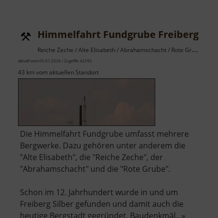
Alte
Erzwäs
Halsbr
Himmelfahrt Fundgrube Freiberg
Reiche Zeche / Alte Elisabeth / Abrahamschacht / Rote Grube / Osterzgebirge
aktuell vom 05.07.2026 / Zugriffe: 42295
43 km vom aktuellen Standort
Die Himmelfahrt Fundgrube umfasst mehrere
Bergwerke. Dazu gehören unter anderem die
"Alte Elisabeth", die "Reiche Zeche", der
"Abrahamschacht" und die "Rote Grube".
Schon im 12. Jahrhundert wurde in und um
Freiberg Silber gefunden und damit auch die
heutige Bergstadt gegründet. Baudenkmäl.. »