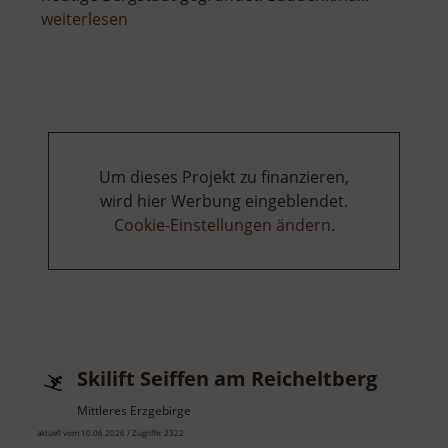
über
weiterlesen
Himmelfahrt
Fundgrube
Freiberg
Um dieses Projekt zu finanzieren,
wird hier Werbung eingeblendet.
Cookie-Einstellungen ändern
.
Skilift Seiffen am Reicheltberg
Mittleres Erzgebirge
aktuell vom 10.06.2026 / Zugriffe: 2322