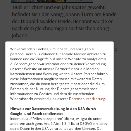
1885 errichtet und ein Jahr später geweiht,
befindet sich der König-Johann-Turm am Rande
der Dippoldiswalder Heide. Benannt wurde er
nach dem gleichnamigen sächsischen König
Johann.
Der Turm hat eine achteckige Grundform, ist 20
Wir verwenden Cookies, um Inhalte und Anzeigen zu
personalisieren, Funktionen für soziale Medien anbieten zu
Meter hoch und liegt 430 Meter über NN. Um
können und die Zugriffe auf unsere Website zu analysieren.
über
die weite Aussich.. »
weiterlesen
Außerdem geben wir Informationen zu deiner Verwendung
unserer Website an unsere Partner für soziale Medien,
König-
Kartendiensten und Werbung weiter. Unsere Partner führen
Johann-
diese Informationen möglicherweise mit weiteren Daten
Turm
zusammen, die du ihnen bereitgestellt hast oder die du im
Rahmen deiner Nutzung der Dienste gesammelt hast.
Holzberg
Informationen zu Cookies und dem dir zustehenden
Widerufsrecht erhälst du in unserer
Datenschutzerklärung
.
Klettern / Sachsen
aktuell vom 28.09.2024 / Zugriffe: 7136
Hinweis zur Datenverarbeitung in den USA durch
Google- und Facebookdienste:
94 km vom aktuellen Standort
Indem du auf "Alles akzeptieren" klickst, willigst du unter
anderem auch gem. Art. 6 Abs. 1 S. 1 lit. a) DSGVO ein, dass
deine Daten in den USA verarbeitet werden könnten. Der