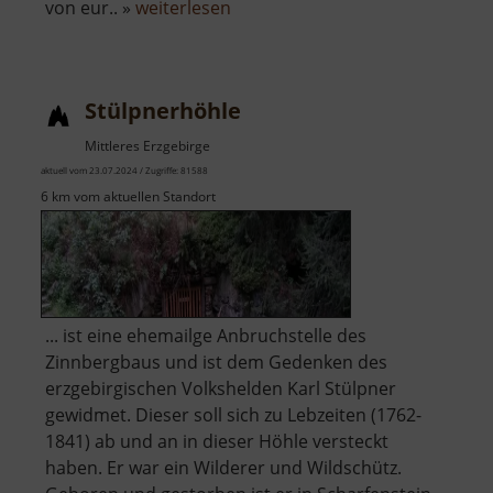
über
von eur.. »
weiterlesen
Burgruine
Hassenstein
Stülpnerhöhle
Mittleres Erzgebirge
aktuell vom 23.07.2024 / Zugriffe: 81588
6 km vom aktuellen Standort
... ist eine ehemailge Anbruchstelle des
Zinnbergbaus und ist dem Gedenken des
erzgebirgischen Volkshelden Karl Stülpner
gewidmet. Dieser soll sich zu Lebzeiten (1762-
1841) ab und an in dieser Höhle versteckt
haben. Er war ein Wilderer und Wildschütz.