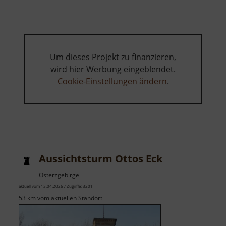
Kanzel
und
Erashöhe
Um dieses Projekt zu finanzieren,
wird hier Werbung eingeblendet.
Cookie-Einstellungen ändern
.
Aussichtsturm Ottos Eck
Osterzgebirge
aktuell vom 13.04.2026 / Zugriffe: 3201
53 km vom aktuellen Standort