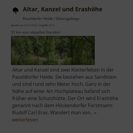
Altar, Kanzel und Erashöhe
Pausldorfer Heide / Osterzgebirge
aktuell vom 23.07.2024 / Zugriffe: 2913
57 km vom aktuellen Standort
Altar und Kanzel sind zwei Kletterfelsen in der
Pausldorfer Heide. Sie bestehen aus Sandstein
und sind rund zehn Meter hoch. Ganz in der
Nähe auf einer Art Hochplateau befand sich
früher eine Schutzhütte. Der Ort wird Erashöhe
genannt nach dem Höckendorfer Forstmann
Rudolf Carl Eras. Wandert man von.. »
über
weiterlesen
Altar,