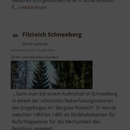
Geboren und gestorben ist er in Scharfenstein.
über
E.. »
weiterlesen
Stülpnerhöhle
Filzteich Schneeberg
Westerzgebirge
aktuell vom 25.05.2026 / Zugriffe: 49658
28 km vom aktuellen Standort
... kann man bei einem Aufenthalt in Schneeberg
in einem der schönsten Naherholungszentren
des Erzgebirges im "Bergsee Filzteich". Er wurde
zwischen 1483 bis 1485 als Rückhaltebecken für
Aufschlagwasser für die Mechaniken des
Bergbaus angelegt.