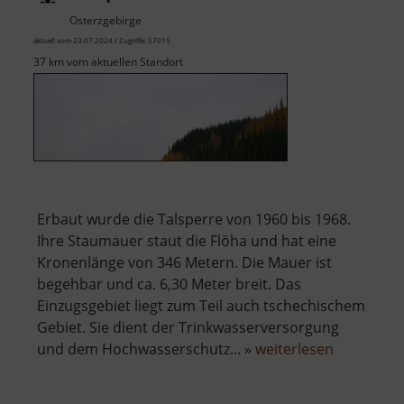
Osterzgebirge
aktuell vom 23.07.2024 / Zugriffe: 57015
37 km vom aktuellen Standort
Erbaut wurde die Talsperre von 1960 bis 1968.
Ihre Staumauer staut die Flöha und hat eine
Kronenlänge von 346 Metern. Die Mauer ist
begehbar und ca. 6,30 Meter breit. Das
Einzugsgebiet liegt zum Teil auch tschechischem
Gebiet. Sie dient der Trinkwasserversorgung
über
und dem Hochwasserschutz... »
weiterlesen
Talsperre
Rauschen