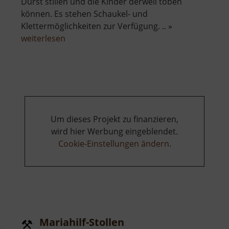
Durst stillen und die Kinder derweil toben
können. Es stehen Schaukel- und
Klettermöglichkeiten zur Verfügung. .. »
über
weiterlesen
Spielplatz
am
Torfhaus
Um dieses Projekt zu finanzieren,
wird hier Werbung eingeblendet.
Cookie-Einstellungen ändern
.
Mariahilf-Stollen