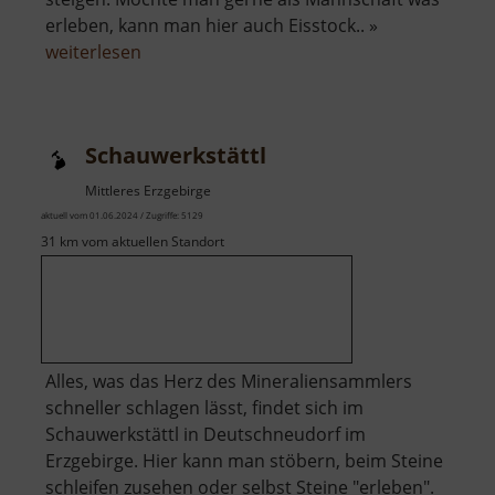
erleben, kann man hier auch Eisstock.. »
über
weiterlesen
Eisbahn
im
Schloss
Schauwerkstättl
Freudenstein
Mittleres Erzgebirge
aktuell vom 01.06.2024 / Zugriffe: 5129
31 km vom aktuellen Standort
Alles, was das Herz des Mineraliensammlers
schneller schlagen lässt, findet sich im
Schauwerkstättl in Deutschneudorf im
Erzgebirge. Hier kann man stöbern, beim Steine
schleifen zusehen oder selbst Steine "erleben".