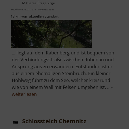
Mittleres Erzgebirge
aktuell vom 23.07.2024 / Zugriffe: 35946
18 km vom aktuellen Standort
... liegt auf dem Rabenberg und ist bequem von
der Verbindungsstraße zwischen Rübenau und
Ansprung aus zu erwandern. Entstanden ist er
aus einem ehemaligen Steinbruch. Ein kleiner
Hohlweg führt zu dem See, welcher kreisrund
wie von einem Wall mit Felsen umgeben ist. .. »
über
weiterlesen
Basaltsee
bei
Ansprung
Schlossteich Chemnitz