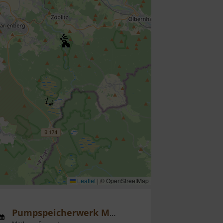
Leaflet
|
© OpenStreetMap
Pumpspeicherwerk Markersbach