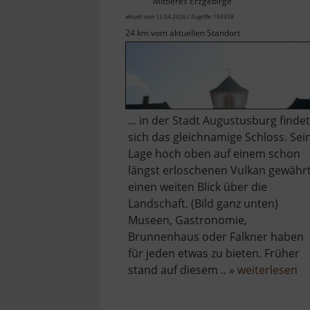
Mittleres Erzgebirge
aktuell vom 12.04.2026 / Zugriffe: 159338
24 km vom aktuellen Standort
... in der Stadt Augustusburg findet
sich das gleichnamige Schloss. Sei
Lage hoch oben auf einem schon
längst erloschenen Vulkan gewähr
einen weiten Blick über die
Landschaft. (Bild ganz unten)
Museen, Gastronomie,
Brunnenhaus oder Falkner haben
für jeden etwas zu bieten. Früher
üb
stand auf diesem .. »
weiterlesen
Sc
Au