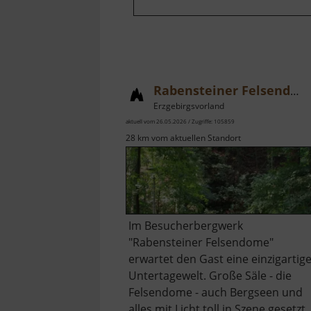
Rabensteiner Felsendome
Erzgebirgsvorland
aktuell vom 26.05.2026 / Zugriffe: 105859
28 km vom aktuellen Standort
Im Besucherbergwerk
"Rabensteiner Felsendome"
erwartet den Gast eine einzigartig
Untertagewelt. Große Säle - die
Felsendome - auch Bergseen und
alles mit Licht toll in Szene gesetzt.