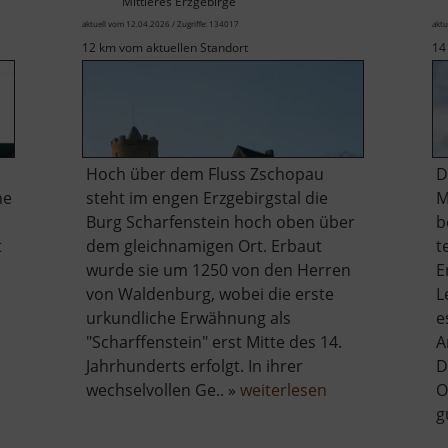
Mittleres Erzgebirge
aktuell vom 12.04.2026 / Zugriffe: 134017
aktu
12 km vom aktuellen Standort
14
Hoch über dem Fluss Zschopau
D
ne
steht im engen Erzgebirgstal die
M
Burg Scharfenstein hoch oben über
b
t
dem gleichnamigen Ort. Erbaut
t
wurde sie um 1250 von den Herren
E
von Waldenburg, wobei die erste
L
urkundliche Erwähnung als
e
"Scharffenstein" erst Mitte des 14.
A
Jahrhunderts erfolgt. In ihrer
D
er
über
wechselvollen Ge.. »
weiterlesen
O
hloss
Burg
g
gustusburg
Scharfenstein