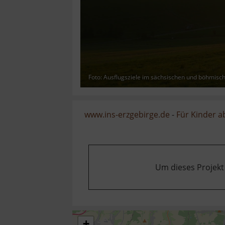
Foto: Ausflugsziele im sächsischen und böhmisc
www.ins-erzgebirge.de
-
Für Kinder a
Um dieses Projekt
+