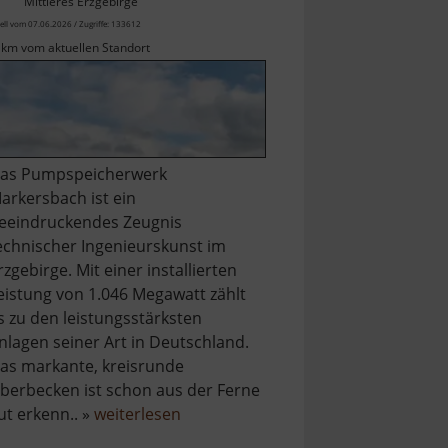
Mittleres Erzgebirge
ell vom 07.06.2026 / Zugriffe: 133612
 km vom aktuellen Standort
as Pumpspeicherwerk
arkersbach ist ein
eeindruckendes Zeugnis
echnischer Ingenieurskunst im
rzgebirge. Mit einer installierten
eistung von 1.046 Megawatt zählt
s zu den leistungsstärksten
nlagen seiner Art in Deutschland.
as markante, kreisrunde
berbecken ist schon aus der Ferne
über
ut erkenn.. »
weiterlesen
Pumpspeicherwerk