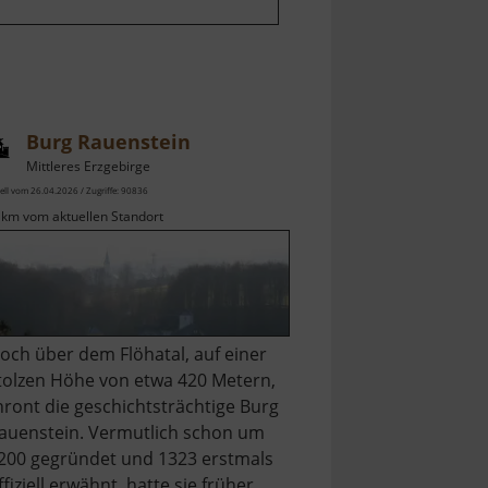
Burg Rauenstein
Mittleres Erzgebirge
ell vom 26.04.2026 / Zugriffe: 90836
 km vom aktuellen Standort
och über dem Flöhatal, auf einer
tolzen Höhe von etwa 420 Metern,
hront die geschichtsträchtige Burg
auenstein. Vermutlich schon um
200 gegründet und 1323 erstmals
ffiziell erwähnt, hatte sie früher