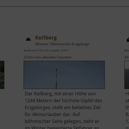
Keilberg
Klínovec / Böhmisches Erzgebirge
aktuell vom 07.06.2026 / Zugriffe: 103477
aktu
23 km vom aktuellen Standort
20
Der Keilberg, mit einer Höhe von
H
1244 Metern der höchste Gipfel des
s
e
Erzgebirges, stellt ein beliebtes Ziel
t
für Aktivurlauber dar. Auf
R
böhmischer Seite gelegen, zieht er
1
im Winter begeisterte Skifahrer an,
o