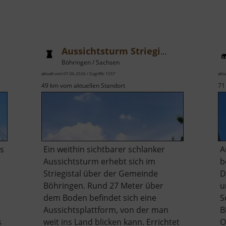
Aussichtsturm Striegistal
Böhringen / Sachsen
aktuell vom 07.06.2026 / Zugriffe: 1557
aktu
49 km vom aktuellen Standort
71
ms
Ein weithin sichtbarer schlanker
A
Aussichtsturm erhebt sich im
b
Striegistal über der Gemeinde
D
Böhringen. Rund 27 Meter über
u
dem Boden befindet sich eine
S
Aussichtsplattform, von der man
B
s
weit ins Land blicken kann. Errichtet
O