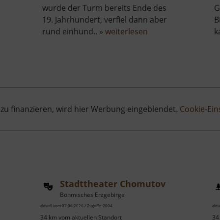
wurde der Turm bereits Ende des
G
19. Jahrhundert, verfiel dann aber
B
über
rund einhund.. »
weiterlesen
k
ss-
Aussichtsturm
Striegistal
gistal
 zu finanzieren, wird hier Werbung eingeblendet.
Cookie-Ein
Stadttheater Chomutov
Böhmisches Erzgebirge
aktuell vom 07.06.2026 / Zugriffe: 2004
aktu
34 km vom aktuellen Standort
34