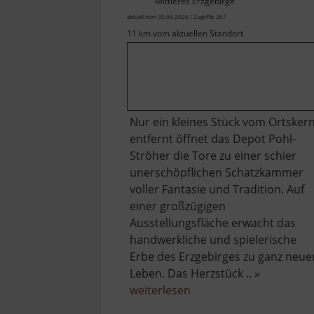
Mittleres Erzgebirge
aktuell vom 30.05.2026 / Zugriffe: 267
11 km vom aktuellen Standort
Nur ein kleines Stück vom Ortsker
entfernt öffnet das Depot Pohl-
Ströher die Tore zu einer schier
unerschöpflichen Schatzkammer
voller Fantasie und Tradition. Auf
einer großzügigen
Ausstellungsfläche erwacht das
handwerkliche und spielerische
Erbe des Erzgebirges zu ganz neu
Leben. Das Herzstück .. »
über
weiterlesen
Depot