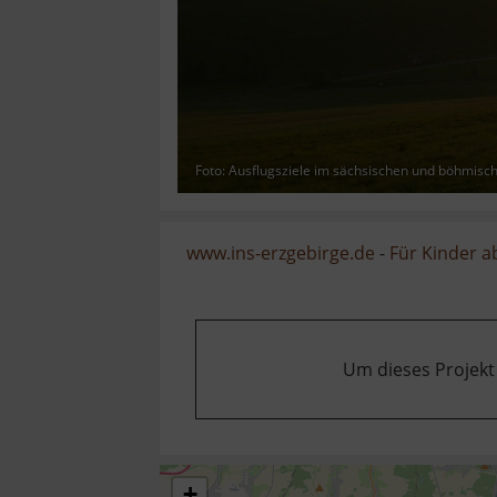
Foto: Ausflugsziele im sächsischen und böhmisc
www.ins-erzgebirge.de
-
Für Kinder a
Um dieses Projekt
+