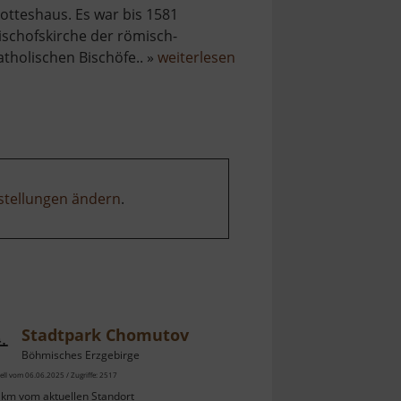
otteshaus. Es war bis 1581
ischofskirche der römisch-
über
atholischen Bischöfe.. »
weiterlesen
Dom
zu
Meißen
stellungen ändern
.
Stadtpark Chomutov
Böhmisches Erzgebirge
ell vom 06.06.2025 / Zugriffe: 2517
 km vom aktuellen Standort