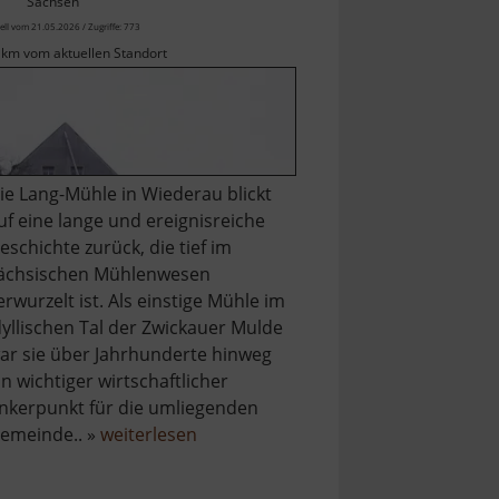
Sachsen
ell vom 21.05.2026 / Zugriffe: 773
 km vom aktuellen Standort
ie Lang-Mühle in Wiederau blickt
uf eine lange und ereignisreiche
eschichte zurück, die tief im
ächsischen Mühlenwesen
erwurzelt ist. Als einstige Mühle im
dyllischen Tal der Zwickauer Mulde
ar sie über Jahrhunderte hinweg
in wichtiger wirtschaftlicher
nkerpunkt für die umliegenden
über
emeinde.. »
weiterlesen
Lang-
Mühle