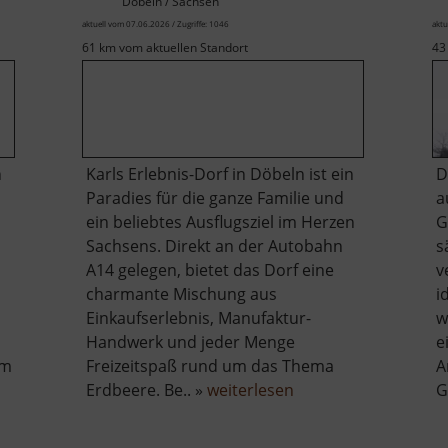
Döbeln / Sachsen
aktuell vom 07.06.2026 / Zugriffe: 1046
aktu
61 km vom aktuellen Standort
43
n
Karls Erlebnis-Dorf in Döbeln ist ein
D
Paradies für die ganze Familie und
a
ein beliebtes Ausflugsziel im Herzen
G
Sachsens. Direkt an der Autobahn
s
A14 gelegen, bietet das Dorf eine
v
charmante Mischung aus
i
Einkaufserlebnis, Manufaktur-
w
Handwerk und jeder Menge
e
em
Freizeitspaß rund um das Thema
A
über
Erdbeere. Be.. »
weiterlesen
G
Karls
Erdbeerdorf