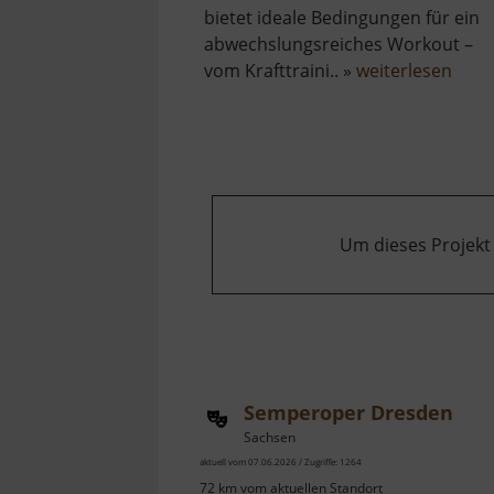
bietet ideale Bedingungen für ein
abwechslungsreiches Workout –
über
vom Krafttraini.. »
weiterlesen
Fitne
Platz
im
Strie
Um dieses Projekt
Semperoper Dresden
Sachsen
aktuell vom 07.06.2026 / Zugriffe: 1264
72 km vom aktuellen Standort