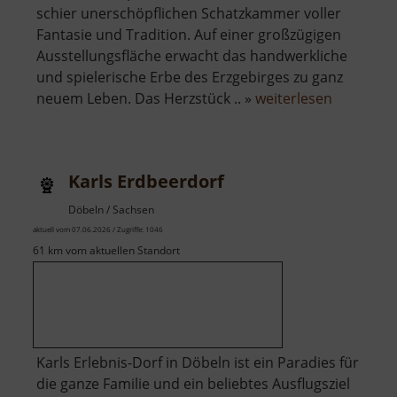
schier unerschöpflichen Schatzkammer voller
Fantasie und Tradition. Auf einer großzügigen
Ausstellungsfläche erwacht das handwerkliche
und spielerische Erbe des Erzgebirges zu ganz
über
neuem Leben. Das Herzstück .. »
weiterlesen
Depot
Pöhl-
Ströher
Karls Erdbeerdorf
Döbeln / Sachsen
aktuell vom 07.06.2026 / Zugriffe: 1046
61 km vom aktuellen Standort
Karls Erlebnis-Dorf in Döbeln ist ein Paradies für
die ganze Familie und ein beliebtes Ausflugsziel