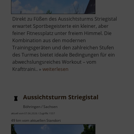
​Direkt zu Füßen des Aussichtsturms Striegistal
erwartet Sportbegeisterte ein kleiner, aber
feiner Fitnessplatz unter freiem Himmel. Die
Kombination aus den modernen
Trainingsgeräten und den zahlreichen Stufen
des Turmes bietet ideale Bedingungen für ein
abwechslungsreiches Workout – vom
über
Krafttraini.. »
weiterlesen
Fitness-
Platz
im
Aussichtsturm Striegistal
Striegistal
Böhringen / Sachsen
aktuell vom 07.06.2026 / Zugriffe: 1557
49 km vom aktuellen Standort