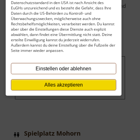
Datenschutzstandard in den USA ist nach Ansicht des
Pavillons, einen wunderschönen alten Wald und
EuGHs unzureichend und es besteht die Gefahr, dass Ihre
interessante Monumente und Dekorationen.
Daten durch die US-Behörden zu Kontroll- und
Überwachungszwecken, möglicherweise auch ohne
über
Erricht.. »
weiterlesen
Rechtsbehelfsmöglichkeiten, verarbeitet werden. Du kannst
Stadtpark
aber über die Einstellungen diese Dienste auch explizit
abwählen, dann findet eine Übermittlung nicht statt. Deine
Chomutov
erteilte Einwilligung kannst du jederzeit widerrufen.
Außerdem kannst du deine Einstellung über die Fußzeile der
Seite immer wieder anpassen.
Einstellen oder ablehnen
Um dieses Projekt zu finanzieren,
wird hier Werbung eingeblendet.
Cookie-Einstellungen ändern
.
Alles akzeptieren
Spielplatz Mohorn