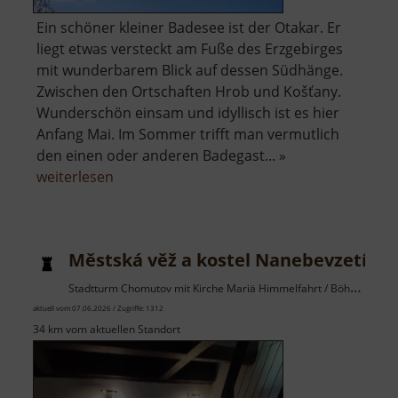
Ein schöner kleiner Badesee ist der Otakar. Er
liegt etwas versteckt am Fuße des Erzgebirges
mit wunderbarem Blick auf dessen Südhänge.
Zwischen den Ortschaften Hrob und Košťany.
Wunderschön einsam und idyllisch ist es hier
Anfang Mai. Im Sommer trifft man vermutlich
den einen oder anderen Badegast... »
über
weiterlesen
Rybník
Otakar
Městská věž a kostel Nanebevzetí Pa
Stadtturm Chomutov mit Kirche Mariä Himmelfahrt / Böhmisches Erzgebirge
aktuell vom 07.06.2026 / Zugriffe: 1312
34 km vom aktuellen Standort