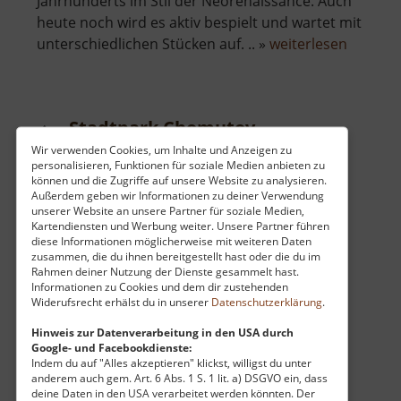
Jahrhunderts im Stil der Neorenaissance. Auch
heute noch wird es aktiv bespielt und wartet mit
über
unterschiedlichen Stücken auf. .. »
weiterlesen
Stadtth
Chomut
Stadtpark Chomutov
Wir verwenden Cookies, um Inhalte und Anzeigen zu
Böhmisches Erzgebirge
personalisieren, Funktionen für soziale Medien anbieten zu
aktuell vom 06.06.2025 / Zugriffe: 2517
können und die Zugriffe auf unsere Website zu analysieren.
Außerdem geben wir Informationen zu deiner Verwendung
34 km vom aktuellen Standort
unserer Website an unsere Partner für soziale Medien,
Kartendiensten und Werbung weiter. Unsere Partner führen
diese Informationen möglicherweise mit weiteren Daten
zusammen, die du ihnen bereitgestellt hast oder die du im
Rahmen deiner Nutzung der Dienste gesammelt hast.
Informationen zu Cookies und dem dir zustehenden
Widerufsrecht erhälst du in unserer
Datenschutzerklärung
.
Der Stadtpark in Chomotov (Komotau) ist in
vielen Karten auch als Park der
Hinweis zur Datenverarbeitung in den USA durch
Google- und Facebookdienste:
tschechoslovakischen Armee verzeichnet.
Indem du auf "Alles akzeptieren" klickst, willigst du unter
Allerdings nennen in die Einwohner meist nur
anderem auch gem. Art. 6 Abs. 1 S. 1 lit. a) DSGVO ein, dass
deine Daten in den USA verarbeitet werden könnten. Der
"Stadtpark". Hier findet man große und kleine