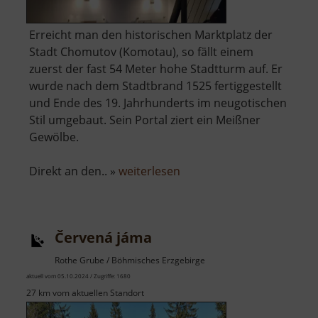
Erreicht man den historischen Marktplatz der
Stadt Chomutov (Komotau), so fällt einem
zuerst der fast 54 Meter hohe Stadtturm auf. Er
wurde nach dem Stadtbrand 1525 fertiggestellt
und Ende des 19. Jahrhunderts im neugotischen
Stil umgebaut. Sein Portal ziert ein Meißner
Gewölbe.
über
Direkt an den.. »
weiterlesen
Městská
věž
a
Červená jáma
kostel
Nanebevzetí
Rothe Grube / Böhmisches Erzgebirge
Panny
aktuell vom 05.10.2024 / Zugriffe: 1680
Marie
27 km vom aktuellen Standort