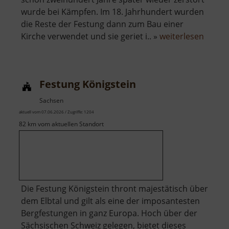
wurde bei Kämpfen. Im 18. Jahrhundert wurden
die Reste der Festung dann zum Bau einer
über
Kirche verwendet und sie geriet i.. »
weiterlesen
Isenb
Festung Königstein
Sachsen
aktuell vom 07.06.2026 / Zugriffe: 1204
82 km vom aktuellen Standort
Die Festung Königstein thront majestätisch über
dem Elbtal und gilt als eine der imposantesten
Bergfestungen in ganz Europa. Hoch über der
Sächsischen Schweiz gelegen, bietet dieses