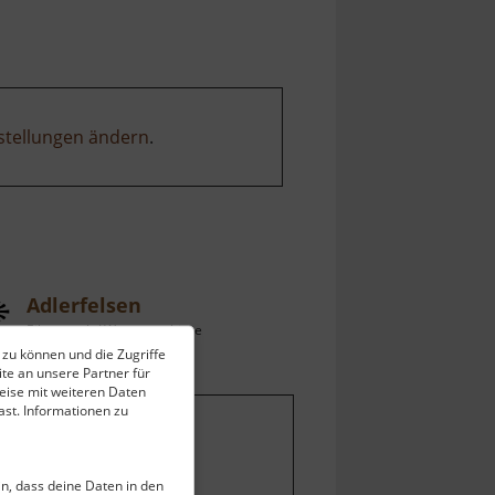
Rochlitzer
Berg
stellungen ändern
.
Adlerfelsen
Eibenstock / Westerzgebirge
 zu können und die Zugriffe
ell vom 11.04.2026 / Zugriffe: 24424
te an unsere Partner für
 km vom aktuellen Standort
eise mit weiteren Daten
st. Informationen zu
ein, dass deine Daten in den