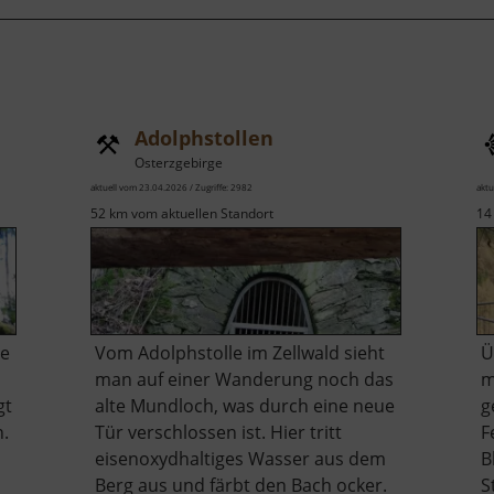
Adolphstollen
Osterzgebirge
aktuell vom 23.04.2026 / Zugriffe: 2982
aktu
52 km vom aktuellen Standort
14
ße
Vom Adolphstolle im Zellwald sieht
Ü
man auf einer Wanderung noch das
m
gt
alte Mundloch, was durch eine neue
g
n.
Tür verschlossen ist. Hier tritt
F
eisenoxydhaltiges Wasser aus dem
B
Berg aus und färbt den Bach ocker.
S