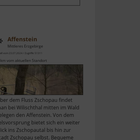
Affenstein
Mittleres Erzgebirge
ell vom 23.07.2024 / Zugriffe: 51311
 km vom aktuellen Standort
ber dem Fluss Zschopau findet
an bei Wilischthal mitten im Wald
elegen den Affenstein. Von dem
elsvorsprung bietet sich ein weiter
lick ins Zschopautal bis hin zur
tadt Zschopau selbst. Bequeme