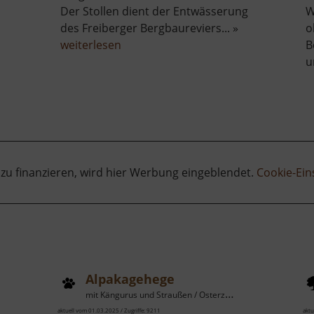
Der Stollen dient der Entwässerung
W
des Freiberger Bergbaureviers... »
o
über
weiterlesen
B
r
Adolphstollen
u
rstein
 zu finanzieren, wird hier Werbung eingeblendet.
Cookie-Ein
Alpakagehege
mit Kängurus und Straußen / Osterzgebirge
aktuell vom 01.03.2025 / Zugriffe: 9211
aktu