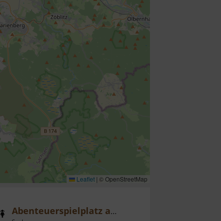
Leaflet
|
© OpenStreetMap
Abenteuerspielplatz am Rochlitzer Berg