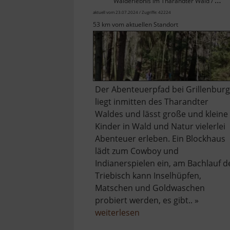
Walderlebnis im Tharandter Wald / Osterzgebirge
aktuell vom 23.07.2024 / Zugriffe: 42224
53 km vom aktuellen Standort
Der Abenteuerpfad bei Grillenburg
liegt inmitten des Tharandter
Waldes und lässt große und kleine
Kinder in Wald und Natur vielerlei
Abenteuer erleben. Ein Blockhaus
lädt zum Cowboy und
Indianerspielen ein, am Bachlauf d
Triebisch kann Inselhüpfen,
Matschen und Goldwaschen
probiert werden, es gibt.. »
über
weiterlesen
Abenteuerpfad