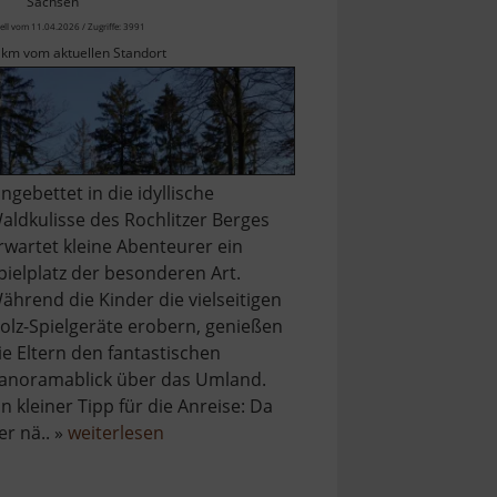
Sachsen
ell vom 11.04.2026 / Zugriffe: 3991
 km vom aktuellen Standort
ingebettet in die idyllische
aldkulisse des Rochlitzer Berges
rwartet kleine Abenteurer ein
pielplatz der besonderen Art.
ährend die Kinder die vielseitigen
olz-Spielgeräte erobern, genießen
ie Eltern den fantastischen
anoramablick über das Umland.
in kleiner Tipp für die Anreise: Da
über
er nä.. »
weiterlesen
latz
Abenteuerspielplatz
am