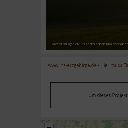
Foto: Ausflugsziele im sächsischen und böhmisc
www.ins-erzgebirge.de
-
Hier muss Ei
Um dieses Projekt
+