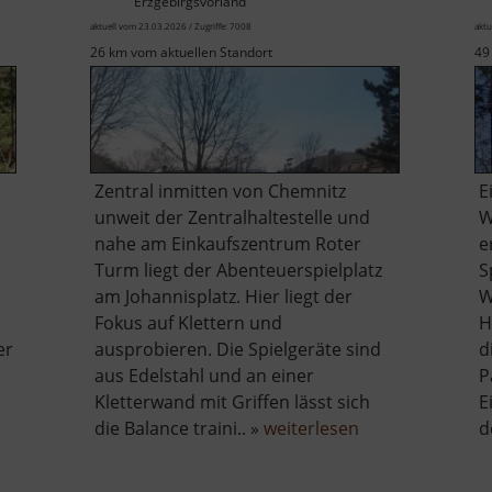
Erzgebirgsvorland
aktuell vom 23.03.2026 / Zugriffe: 7008
aktu
26 km vom aktuellen Standort
49
Zentral inmitten von Chemnitz
E
unweit der Zentralhaltestelle und
W
nahe am Einkaufszentrum Roter
e
Turm liegt der Abenteuerspielplatz
S
am Johannisplatz. Hier liegt der
W
Fokus auf Klettern und
H
er
ausprobieren. Die Spielgeräte sind
d
aus Edelstahl und an einer
P
Kletterwand mit Griffen lässt sich
E
über
die Balance traini.. »
weiterlesen
d
Abenteuerspielp
am