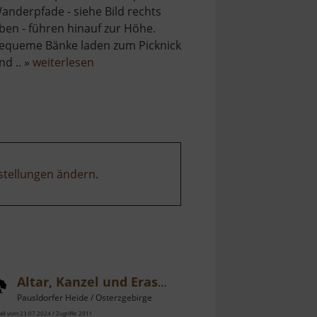
anderpfade - siehe Bild rechts
ben - führen hinauf zur Höhe.
equeme Bänke laden zum Picknick
über
nd .. »
weiterlesen
Affenstein
stellungen ändern
.
Altar, Kanzel und Erashöhe
Pausldorfer Heide / Osterzgebirge
ell vom 23.07.2024 / Zugriffe: 2911