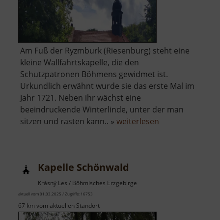
Am Fuß der Ryzmburk (Riesenburg) steht eine
kleine Wallfahrtskapelle, die den
Schutzpatronen Böhmens gewidmet ist.
Urkundlich erwähnt wurde sie das erste Mal im
Jahr 1721. Neben ihr wächst eine
beeindruckende Winterlinde, unter der man
über
sitzen und rasten kann.. »
weiterlesen
Kapelle
der
Schutzpatrone
Kapelle Schönwald
Böhmens
Krásný Les / Böhmisches Erzgebirge
aktuell vom 01.03.2025 / Zugriffe: 16753
67 km vom aktuellen Standort