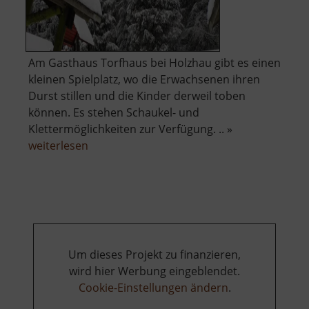
Am Gasthaus Torfhaus bei Holzhau gibt es einen
kleinen Spielplatz, wo die Erwachsenen ihren
Durst stillen und die Kinder derweil toben
können. Es stehen Schaukel- und
Klettermöglichkeiten zur Verfügung. .. »
über
weiterlesen
Spielplatz
am
Torfhaus
Um dieses Projekt zu finanzieren,
wird hier Werbung eingeblendet.
Cookie-Einstellungen ändern
.