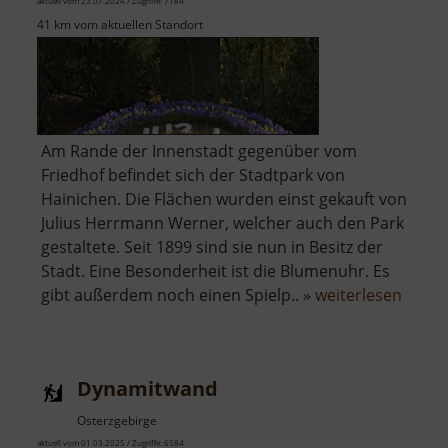
aktuell vom 23.07.2024 / Zugriffe: 7184
41 km vom aktuellen Standort
Am Rande der Innenstadt gegenüber vom
Friedhof befindet sich der Stadtpark von
Hainichen. Die Flächen wurden einst gekauft von
Julius Herrmann Werner, welcher auch den Park
gestaltete. Seit 1899 sind sie nun in Besitz der
Stadt. Eine Besonderheit ist die Blumenuhr. Es
über
gibt außerdem noch einen Spielp.. »
weiterlesen
Stadt
Haini
Dynamitwand
Osterzgebirge
aktuell vom 01.03.2025 / Zugriffe: 6584