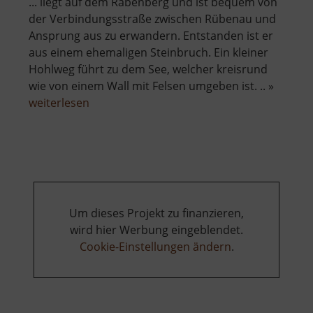
... liegt auf dem Rabenberg und ist bequem von
der Verbindungsstraße zwischen Rübenau und
Ansprung aus zu erwandern. Entstanden ist er
aus einem ehemaligen Steinbruch. Ein kleiner
Hohlweg führt zu dem See, welcher kreisrund
wie von einem Wall mit Felsen umgeben ist. .. »
über
weiterlesen
Basaltsee
bei
Ansprung
Um dieses Projekt zu finanzieren,
wird hier Werbung eingeblendet.
Cookie-Einstellungen ändern
.