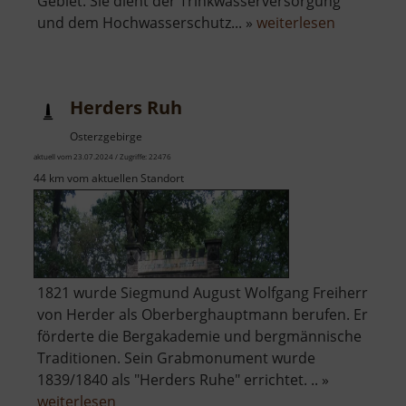
Gebiet. Sie dient der Trinkwasserversorgung
über
und dem Hochwasserschutz... »
weiterlesen
Talsperre
Rauschen
Herders Ruh
Osterzgebirge
aktuell vom 23.07.2024 / Zugriffe: 22476
44 km vom aktuellen Standort
1821 wurde Siegmund August Wolfgang Freiherr
von Herder als Oberberghauptmann berufen. Er
förderte die Bergakademie und bergmännische
Traditionen. Sein Grabmonument wurde
1839/1840 als "Herders Ruhe" errichtet. .. »
über
weiterlesen