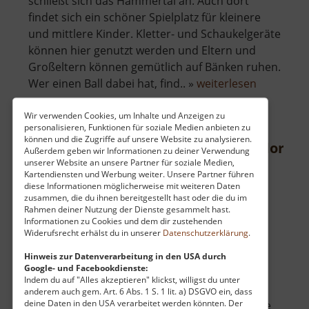
schließt sich das Hammertal an. Auch dort
findet sich ein schöner Spielplatz für kleinere
und mittlere Kinder. Kletter- und Schaukelgeräte
können hier genutzt werden und Eltern und
Großeltern können gemütlich auf Bänken ruhen.
über
Wer einen Ball dabei hat, find.. »
weiterlesen
Spielplatz
Hammerta
Wir verwenden Cookies, um Inhalte und Anzeigen zu
personalisieren, Funktionen für soziale Medien anbieten zu
können und die Zugriffe auf unsere Website zu analysieren.
Teufelsnase bei Krumhermersdorf
Außerdem geben wir Informationen zu deiner Verwendung
unserer Website an unsere Partner für soziale Medien,
Mittleres Erzgebirge
Kartendiensten und Werbung weiter. Unsere Partner führen
diese Informationen möglicherweise mit weiteren Daten
aktuell vom 23.07.2024 / Zugriffe: 4494
zusammen, die du ihnen bereitgestellt hast oder die du im
18 km vom aktuellen Standort
Rahmen deiner Nutzung der Dienste gesammelt hast.
Informationen zu Cookies und dem dir zustehenden
Widerufsrecht erhälst du in unserer
Datenschutzerklärung
.
Hinweis zur Datenverarbeitung in den USA durch
Google- und Facebookdienste:
Indem du auf "Alles akzeptieren" klickst, willigst du unter
Am äußersten unteren Zipfel von
anderem auch gem. Art. 6 Abs. 1 S. 1 lit. a) DSGVO ein, dass
deine Daten in den USA verarbeitet werden könnten. Der
Krumhermersdorf ragt ein Felszacken über die